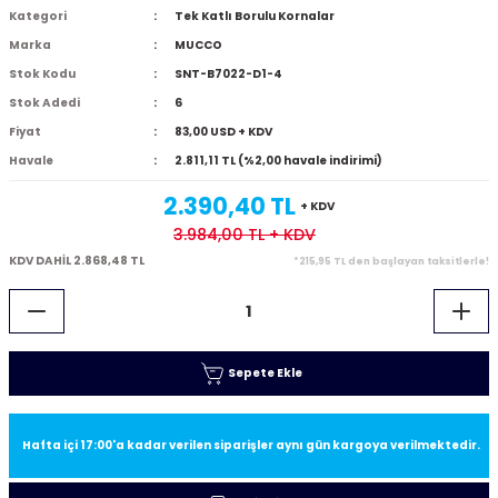
Kategori
Tek Katlı Borulu Kornalar
Marka
MUCCO
Stok Kodu
SNT-B7022-D1-4
Stok Adedi
6
Fiyat
83,00 USD + KDV
Havale
2.811,11 TL (%2,00 havale indirimi)
2.390,40 TL
+ KDV
3.984,00 TL
+ KDV
KDV DAHİL 2.868,48 TL
*215,95 TL den başlayan taksitlerle!
Sepete Ekle
Hafta içi 17:00'a kadar verilen siparişler aynı gün kargoya verilmektedir.