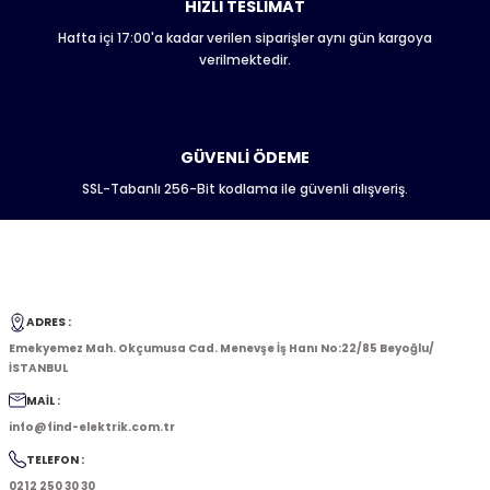
HIZLI TESLİMAT
Hafta içi 17:00'a kadar verilen siparişler aynı gün kargoya
verilmektedir.
GÜVENLİ ÖDEME
SSL-Tabanlı 256-Bit kodlama ile güvenli alışveriş.
ADRES :
Emekyemez Mah. Okçumusa Cad. Menevşe İş Hanı No:22/85 Beyoğlu/
İSTANBUL
MAİL :
info@find-elektrik.com.tr
TELEFON :
0212 250 30 30