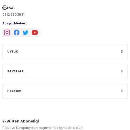
FAX :
0212 250 30 31
Sosyal Medya :
ÜYELİK
SAYFALAR
HESABIM
E-Bülten Abonelİğİ
Fırsat ve Kampanyaları Kaçırmamak İçin abone olun