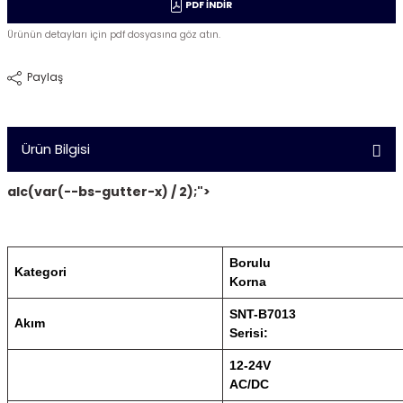
PDF İNDİR
Ürünün detayları için pdf dosyasına göz atın.
Paylaş
Ürün Bilgisi
alc(var(--bs-gutter-x) / 2);">
Borulu
Kategori
Korna
SNT-B7013
Akım
Serisi:
12-24V
AC/DC