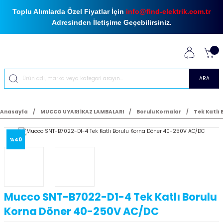
Toplu Alımlarda Özel Fiyatlar İçin
info@find-elektrik.com.tr
Adresinden İletişime Geçebilirsiniz.
ARA
Anasayfa
MUCCO UYARI İKAZ LAMBALARI
Borulu Kornalar
Tek Katlı 
%40
Mucco SNT-B7022-D1-4 Tek Katlı Borulu
Korna Döner 40-250V AC/DC