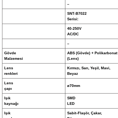
–
SNT-B7022
Serisi:
40-250V
AC/DC
–
Gövde
ABS (Gövde) + Polikarbonat
Malzemesi
(Lens)
Lens
Kırmızı, Sarı, Yeşil, Mavi,
renkleri
Beyaz
Lens
ø70mm
çapı
Işık
SMD
kaynağı
LED
Işık
Sabit-Flaşör, Çakar,