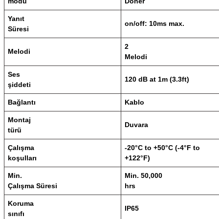
modu
Döner
Yanıt
on/off: 10ms max.
Süresi
2
Melodi
Melodi
Ses
120 dB at 1m (3.3ft)
şiddeti
Bağlantı
Kablo
Montaj
Duvara
türü
Çalışma
-20°C to +50°C (-4°F to
koşulları
+122°F)
Min.
Min. 50,000
Çalışma Süresi
hrs
Koruma
IP65
sınıfı