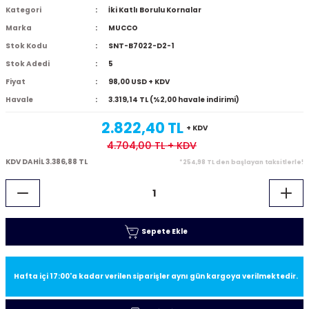
Kategori
İki Katlı Borulu Kornalar
Marka
MUCCO
Stok Kodu
SNT-B7022-D2-1
Stok Adedi
5
Fiyat
98,00 USD + KDV
Havale
3.319,14 TL (%2,00 havale indirimi)
2.822,40 TL
+ KDV
4.704,00 TL
+ KDV
KDV DAHİL 3.386,88 TL
*254,98 TL den başlayan taksitlerle!
Sepete Ekle
Hafta içi 17:00'a kadar verilen siparişler aynı gün kargoya verilmektedir.