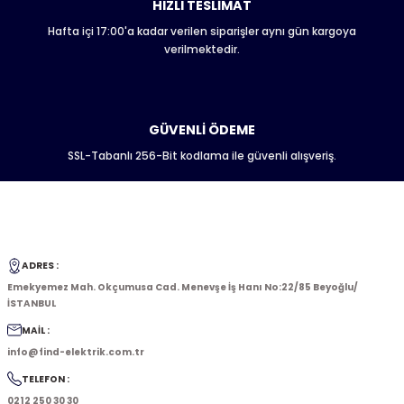
HIZLI TESLİMAT
Hafta içi 17:00'a kadar verilen siparişler aynı gün kargoya
verilmektedir.
GÜVENLİ ÖDEME
SSL-Tabanlı 256-Bit kodlama ile güvenli alışveriş.
ADRES :
Emekyemez Mah. Okçumusa Cad. Menevşe İş Hanı No:22/85 Beyoğlu/
İSTANBUL
MAİL :
info@find-elektrik.com.tr
TELEFON :
0212 250 30 30