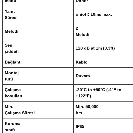
modu
Döner
Yanıt
on/off: 10ms max.
Süresi
2
Melodi
Melodi
Ses
120 dB at 1m (3.3ft)
şiddeti
Bağlantı
Kablo
Montaj
Duvara
türü
Çalışma
-20°C to +50°C (-4°F to
koşulları
+122°F)
Min.
Min. 50,000
Çalışma Süresi
hrs
Koruma
IP65
sınıfı