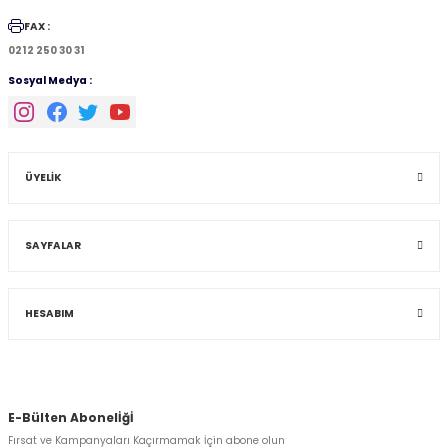
FAX :
0212 250 30 31
Sosyal Medya :
ÜYELİK
SAYFALAR
HESABIM
E-Bülten Abonelİğİ
Fırsat ve Kampanyaları Kaçırmamak İçin abone olun