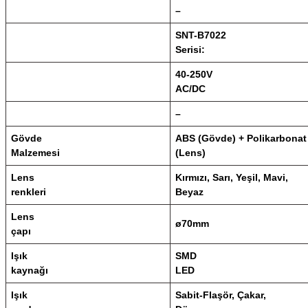
–
SNT-B7022
Serisi:
40-250V
AC/DC
–
Gövde
ABS (Gövde) + Polikarbonat
Malzemesi
(Lens)
Lens
Kırmızı, Sarı, Yeşil, Mavi,
renkleri
Beyaz
Lens
ø70mm
çapı
Işık
SMD
kaynağı
LED
Işık
Sabit-Flaşör, Çakar,