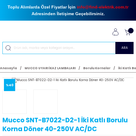
Toplu Alımlarda Özel Fiyatlar İçin
info@find-elektrik.com.tr
Adresinden İletişime Geçebilirsiniz.
ARA
Anasayfa
MUCCO UYARI İKAZ LAMBALARI
Borulu Kornalar
İki Katlı 
%40
Mucco SNT-B7022-D2-1 İki Katlı Borulu
Korna Döner 40-250V AC/DC