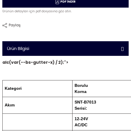
PDF İNDİR
Ürünün detayları için pdf dosyasına göz atın.
Paylaş
Ürün Bilgisi
alc(var(--bs-gutter-x) / 2);">
Borulu
Kategori
Korna
SNT-B7013
Akım
Serisi:
12-24V
AC/DC