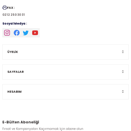
FAX :
0212 250 30 31
Sosyal Medya :
ÜYELİK
SAYFALAR
HESABIM
E-Bülten Abonelİğİ
Fırsat ve Kampanyaları Kaçırmamak İçin abone olun