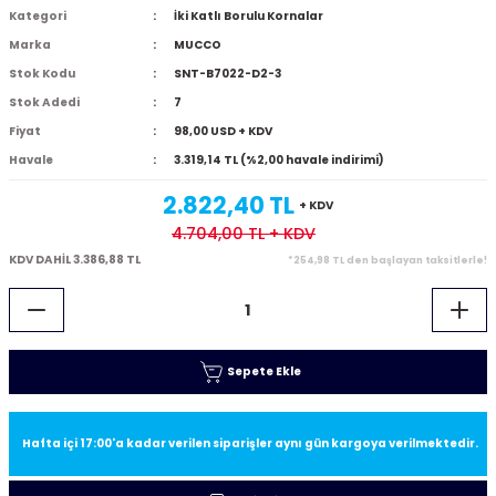
Kategori
İki Katlı Borulu Kornalar
Marka
MUCCO
Stok Kodu
SNT-B7022-D2-3
Stok Adedi
7
Fiyat
98,00 USD + KDV
Havale
3.319,14 TL (%2,00 havale indirimi)
2.822,40 TL
+ KDV
4.704,00 TL
+ KDV
KDV DAHİL 3.386,88 TL
*254,98 TL den başlayan taksitlerle!
Sepete Ekle
Hafta içi 17:00'a kadar verilen siparişler aynı gün kargoya verilmektedir.