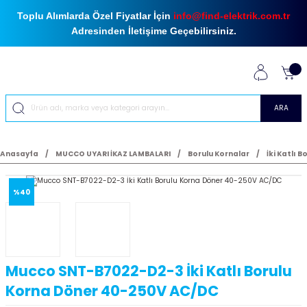
Toplu Alımlarda Özel Fiyatlar İçin
info@find-elektrik.com.tr
Adresinden İletişime Geçebilirsiniz.
ARA
Anasayfa
MUCCO UYARI İKAZ LAMBALARI
Borulu Kornalar
İki Katlı 
%40
Mucco SNT-B7022-D2-3 İki Katlı Borulu
Korna Döner 40-250V AC/DC