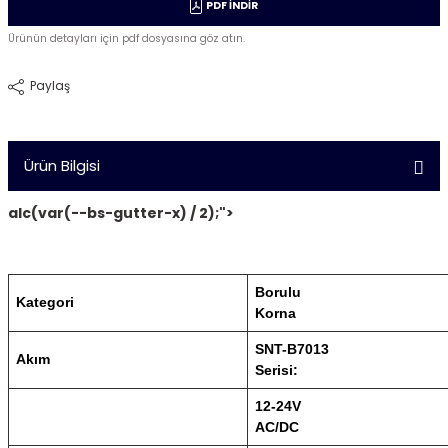
PDF İNDİR
Ürünün detayları için pdf dosyasına göz atın.
Paylaş
Ürün Bilgisi
alc(var(--bs-gutter-x) / 2);">
Borulu
Kategori
Korna
SNT-B7013
Akım
Serisi:
12-24V
AC/DC