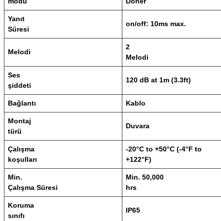
modu
Döner
Yanıt
on/off: 10ms max.
Süresi
2
Melodi
Melodi
Ses
120 dB at 1m (3.3ft)
şiddeti
Bağlantı
Kablo
Montaj
Duvara
türü
Çalışma
-20°C to +50°C (-4°F to
koşulları
+122°F)
Min.
Min. 50,000
Çalışma Süresi
hrs
Koruma
IP65
sınıfı