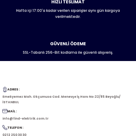
HIZLI TESLİMAT
Hafta içi 17:00'a kadar verilen siparişler aynı gün kargoya
verilmektedir.
GÜVENLİ ÖDEME
SSL-Tabanlı 256-Bit kodlama ile güvenli alışveriş.
ADRES :
Emekyemez Mah. Okçumusa Cad. Menevşe İş Hanı No:22/85 Beyoğlu/
İSTANBUL
MAİL :
info@find-elektrik.com.tr
TELEFON :
0212 250 30 30