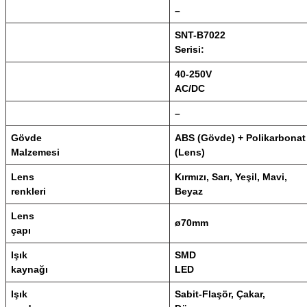
–
SNT-B7022
Serisi:
40-250V
AC/DC
–
Gövde
ABS (Gövde) + Polikarbonat
Malzemesi
(Lens)
Lens
Kırmızı, Sarı, Yeşil, Mavi,
renkleri
Beyaz
Lens
ø70mm
çapı
Işık
SMD
kaynağı
LED
Işık
Sabit-Flaşör, Çakar,