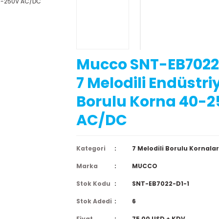
Mucco SNT-EB7022
7 Melodili Endüstri
Borulu Korna 40-
AC/DC
Kategori
7 Melodili Borulu Kornalar
Marka
MUCCO
Stok Kodu
SNT-EB7022-D1-1
Stok Adedi
6
Fiyat
75,00 USD + KDV