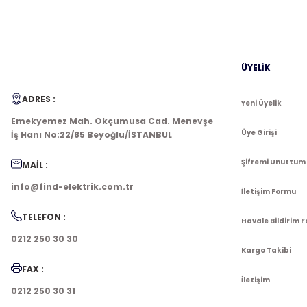
ÜYELİK
ADRES :
Yeni Üyelik
Emekyemez Mah. Okçumusa Cad. Menevşe
Üye Girişi
İş Hanı No:22/85 Beyoğlu/İSTANBUL
Şifremi Unuttum
MAİL :
info@find-elektrik.com.tr
İletişim Formu
TELEFON :
Havale Bildirim 
0212 250 30 30
Kargo Takibi
FAX :
İletişim
0212 250 30 31