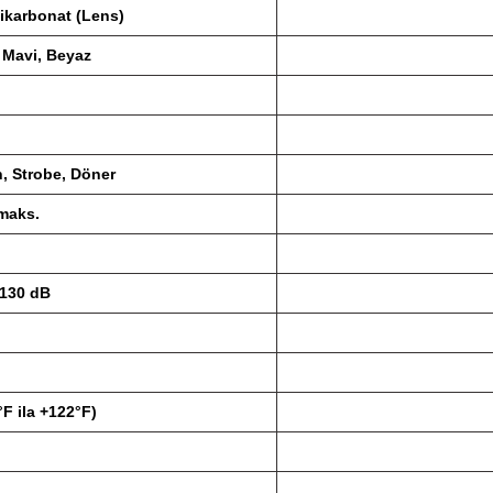
ikarbonat (Lens)
l, Mavi, Beyaz
, Strobe, Döner
 maks.
-130 dB
°F ila +122°F)