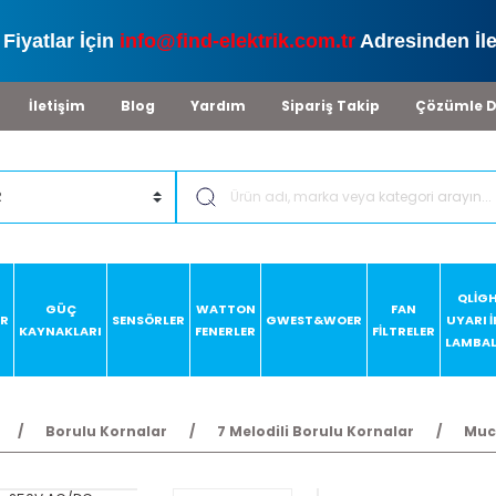
Fiyatlar İçin
info@find-elektrik.com.tr
Adresinden İle
İletişim
Blog
Yardım
Sipariş Takip
Çözümle D
QLİG
GÜÇ
WATTON
FAN
AR
SENSÖRLER
GWEST&WOER
UYARI 
KAYNAKLARI
FENERLER
FİLTRELER
LAMBAL
Borulu Kornalar
7 Melodili Borulu Kornalar
Muc