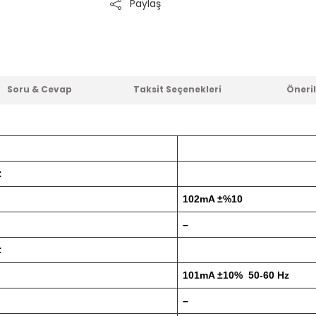
Paylaş
Soru & Cevap
Taksit Seçenekleri
Öneril
:
102mA ±%10
–
:
101mA ±10% 50-60 Hz
–