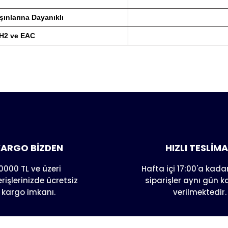
Işınlarına Dayanıklı
SH2 ve EAC
er konularda yetersiz gördüğünüz noktaları öneri formunu kull
nda henüz soru sorulmamış.
e ilk yorumu siz yapın!
Yorum Yaz
Soru Sor
ARGO BİZDEN
HIZLI TESLİM
0000 TL ve üzeri
Hafta içi 17:00'a kadar
erişlerinizde ücretsiz
siparişler aynı gün 
kargo imkanı.
verilmektedir.