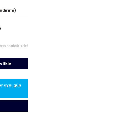
indirimi)
V
layan taksitlerle!
e Ekle
ler aynı gün