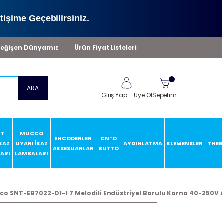
tişime Geçebilirsiniz.
eğişen Dünyamız
Ürün Fiyat Listeleri
ARA
Giriş Yap
-
Üye Ol
Sepetim
HT
MUCCO
ENCODERLER
CNTD
İKAZ
UYARI İKAZ
AYDINLATMA
KLEMENSLER
THE
AKSESUARLAR
BUTTO
ARI
LAMBALARI
co SNT-EB7022-D1-1 7 Melodili Endüstriyel Borulu Korna 40-250V