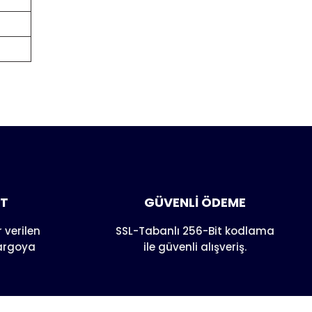
anarak
AT
GÜVENLİ ÖDEME
 verilen
SSL-Tabanlı 256-Bit kodlama
kargoya
ile güvenli alışveriş.