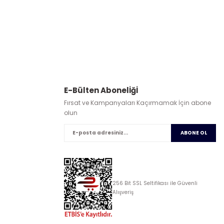
E-Bülten Abonelİğİ
Fırsat ve Kampanyaları Kaçırmamak İçin abone
olun
ABONE OL
256 Bit SSL Seltifikası ile Güvenli
Alışveriş