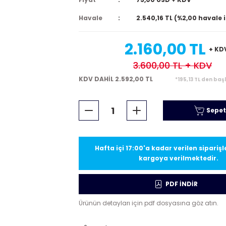
Havale
2.540,16 TL (%2,00 havale 
2.160,00 TL
+ KD
3.600,00 TL
+ KDV
KDV DAHİL 2.592,00 TL
*195,13 TL den baş
Sepet
Hafta içi 17:00'a kadar verilen sipariş
kargoya verilmektedir.
PDF İNDİR
Ürünün detayları için pdf dosyasına göz atın.