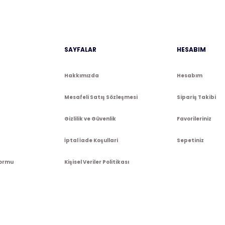
Gönder
SAYFALAR
HESABIM
Hakkımızda
Hesabım
Mesafeli Satış Sözleşmesi
Sipariş Takibi
Gizlilik ve Güvenlik
Favorileriniz
İptal İade Koşullari
Sepetiniz
Formu
Kişisel Veriler Politikası