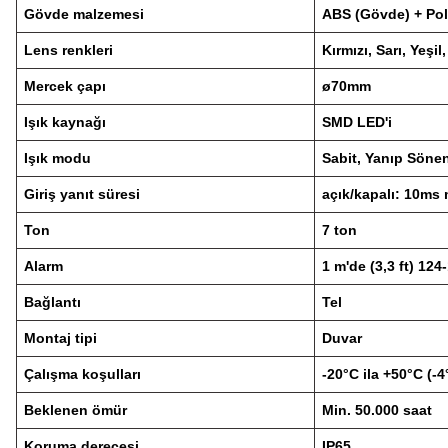
Gövde malzemesi
ABS (Gövde) + Pol
Lens renkleri
Kırmızı, Sarı, Yeşi
Mercek çapı
ø70mm
Işık kaynağı
SMD LED'i
Işık modu
Sabit, Yanıp Sönen
Giriş yanıt süresi
açık/kapalı: 10ms
Ton
7 ton
Alarm
1 m'de (3,3 ft) 124
Bağlantı
Tel
Montaj tipi
Duvar
Çalışma koşulları
-20°C ila +50°C (-4
Beklenen ömür
Min.
50.000 saat
Koruma derecesi
IP65