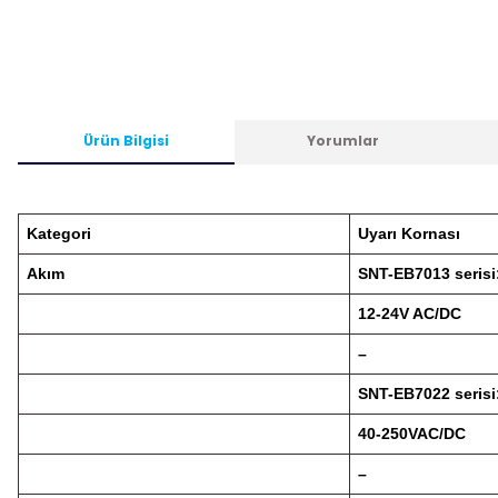
Ürün Bilgisi
Yorumlar
Kategori
Uyarı Kornası
Akım
SNT-EB7013 serisi
12-24V AC/DC
–
SNT-EB7022 serisi
40-250VAC/DC
–