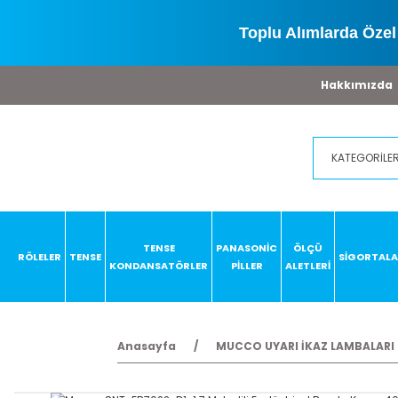
Toplu Alımlarda Özel 
Hakkımızda
TENSE
PANASONİC
ÖLÇÜ
RÖLELER
TENSE
SİGORTAL
KONDANSATÖRLER
PİLLER
ALETLERİ
Anasayfa
MUCCO UYARI İKAZ LAMBALARI