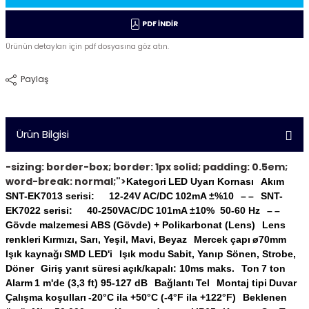
PDF İNDİR
Ürünün detayları için pdf dosyasına göz atın.
Paylaş
Ürün Bilgisi
-sizing: border-box; border: 1px solid; padding: 0.5em;
word-break: normal;">
Kategori
LED Uyarı Kornası
Akım
SNT-EK7013 serisi:
12-24V AC/DC
102mA ±%10
–
–
SNT-
EK7022 serisi:
40-250VAC/DC
101mA ±10% 50-60 Hz
–
–
Gövde malzemesi
ABS (Gövde) + Polikarbonat (Lens)
Lens
renkleri
Kırmızı, Sarı, Yeşil, Mavi, Beyaz
Mercek çapı
ø70mm
Işık kaynağı
SMD LED'i
Işık modu
Sabit, Yanıp Sönen, Strobe,
Döner
Giriş yanıt süresi
açık/kapalı: 10ms maks.
Ton
7 ton
Alarm
1 m'de (3,3 ft) 95-127 dB
Bağlantı
Tel
Montaj tipi
Duvar
Çalışma koşulları
-20°C ila +50°C (-4°F ila +122°F)
Beklenen