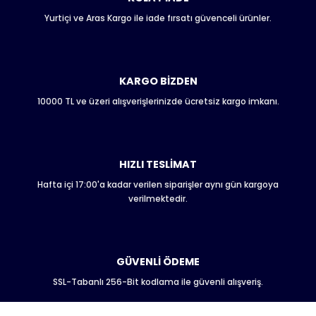
Yurtiçi ve Aras Kargo ile iade fırsatı güvenceli ürünler.
Ürün resmi kalitesiz, bozuk veya görüntülenemiyor.
Ürün açıklamasında eksik bilgiler bulunuyor.
Ürün bilgilerinde hatalar bulunuyor.
Ürün fiyatı diğer sitelerden daha pahalı.
KARGO BİZDEN
Bu ürüne benzer farklı alternatifler olmalı.
10000 TL ve üzeri alışverişlerinizde ücretsiz kargo imkanı.
HIZLI TESLİMAT
Hafta içi 17:00'a kadar verilen siparişler aynı gün kargoya
Gönder
verilmektedir.
GÜVENLİ ÖDEME
SSL-Tabanlı 256-Bit kodlama ile güvenli alışveriş.