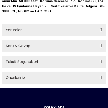
ömür
Min.
50.000 saat
Koruma derecesi
IP65
Koruma
Su, Toz,
Isı ve UV Işınlarına Dayanıklı
Sertifikalar ve Kalite Belgesi
ISO-
9001, CE, RoSH2 ve EAC
OSB
Yorumlar
Soru & Cevap
Bu ürüne ilk yorumu siz yapın!
Taksit Seçenekleri
Yorum Yaz
Ürün hakkında henüz soru sorulmamış.
Önerileriniz
Soru Sor
Bu ürünün fiyat bilgisi, resim, ürün açıklamalarında ve diğer
konularda yetersiz gördüğünüz noktaları öneri formunu
kullanarak tarafımıza iletebilirsiniz.
Görüş ve önerileriniz için teşekkür ederiz.
KOLAY İADE