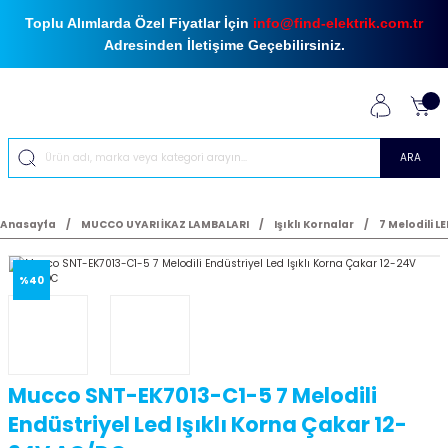
Toplu Alımlarda Özel Fiyatlar İçin
info@find-elektrik.com.tr
Adresinden İletişime Geçebilirsiniz.
ARA
Anasayfa
MUCCO UYARI İKAZ LAMBALARI
Işıklı Kornalar
7 Melodili LE
%40
Mucco SNT-EK7013-C1-5 7 Melodili
Endüstriyel Led Işıklı Korna Çakar 12-