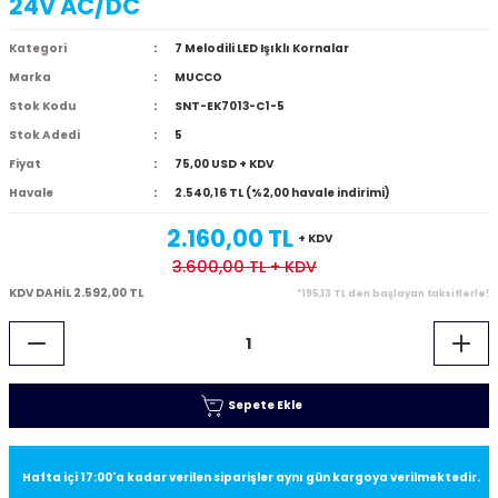
24V AC/DC
Kategori
7 Melodili LED Işıklı Kornalar
Marka
MUCCO
Stok Kodu
SNT-EK7013-C1-5
Stok Adedi
5
Fiyat
75,00 USD + KDV
Havale
2.540,16 TL (%2,00 havale indirimi)
2.160,00 TL
+ KDV
3.600,00 TL
+ KDV
KDV DAHİL 2.592,00 TL
*195,13 TL den başlayan taksitlerle!
Sepete Ekle
Hafta içi 17:00'a kadar verilen siparişler aynı gün kargoya verilmektedir.