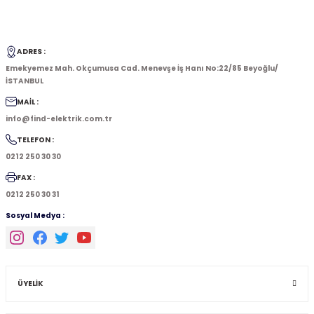
ADRES :
Emekyemez Mah. Okçumusa Cad. Menevşe İş Hanı No:22/85 Beyoğlu/
İSTANBUL
MAİL :
info@find-elektrik.com.tr
TELEFON :
0212 250 30 30
FAX :
0212 250 30 31
Sosyal Medya :
ÜYELİK