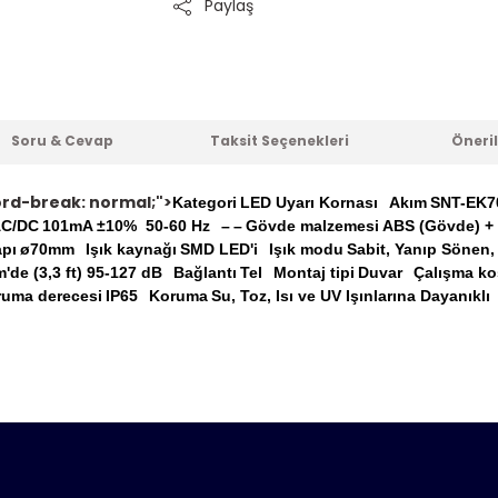
Paylaş
Soru & Cevap
Taksit Seçenekleri
Öneril
word-break: normal;">
Kategori
LED Uyarı Kornası
Akım
SNT-EK70
AC/DC
101mA ±10% 50-60 Hz
–
–
Gövde malzemesi
ABS (Gövde) + 
apı
ø70mm
Işık kaynağı
SMD LED'i
Işık modu
Sabit, Yanıp Sönen,
m'de (3,3 ft) 95-127 dB
Bağlantı
Tel
Montaj tipi
Duvar
Çalışma koş
uma derecesi
IP65
Koruma
Su, Toz, Isı ve UV Işınlarına Dayanıklı
er konularda yetersiz gördüğünüz noktaları öneri formunu kull
nda henüz soru sorulmamış.
e ilk yorumu siz yapın!