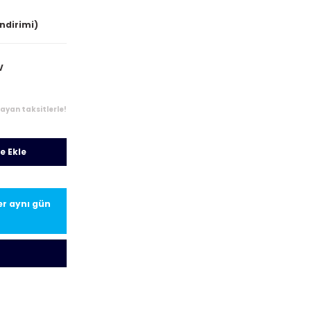
indirimi)
V
layan taksitlerle!
e Ekle
ler aynı gün