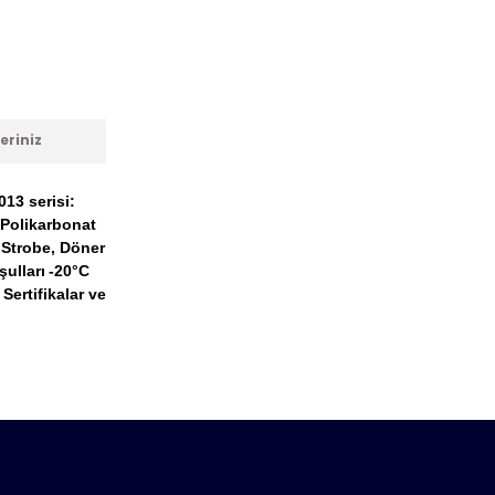
eriniz
13 serisi:
Polikarbonat
 Strobe, Döner
ulları
-20°C
Sertifikalar ve
anarak