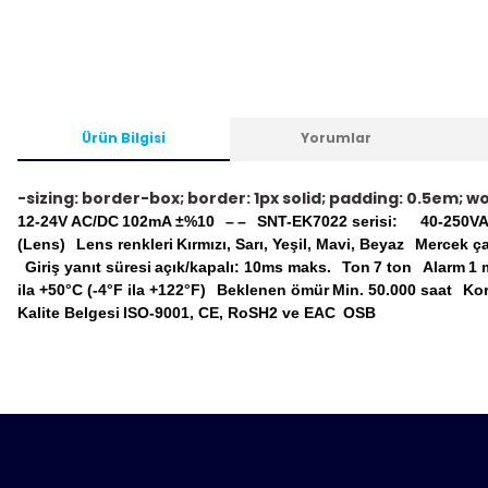
Ürün Bilgisi
Yorumlar
-sizing: border-box; border: 1px solid; padding: 0.5em; 
12-24V AC/DC
102mA ±%10
–
–
SNT-EK7022 serisi:
40-250V
(Lens)
Lens renkleri
Kırmızı, Sarı, Yeşil, Mavi, Beyaz
Mercek ç
Giriş yanıt süresi
açık/kapalı: 10ms maks.
Ton
7 ton
Alarm
1 
ila +50°C (-4°F ila +122°F)
Beklenen ömür
Min.
50.000 saat
Kor
Kalite Belgesi
ISO-9001, CE, RoSH2 ve EAC
OSB
Bu ürünün fiyat bilgisi, resim, ürün açıklamalarında ve diğ
tarafımıza iletebilirsiniz.
Ürün hakkı
Bu ürün
Görüş ve önerileriniz için teşekkür ederiz.