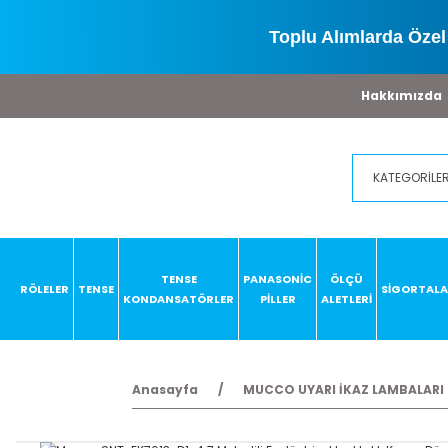
Toplu Alımlarda Özel 
Hakkımızda
TENSE
PANASONİC
ÖLÇÜ
RÖLELER
TENSE
SİGORTAL
KONDANSATÖRLER
PİLLER
ALETLERİ
Anasayfa
MUCCO UYARI İKAZ LAMBALARI