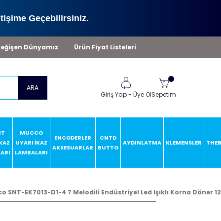
tişime Geçebilirsiniz.
eğişen Dünyamız
Ürün Fiyat Listeleri
ARA
Giriş Yap
-
Üye Ol
Sepetim
HT
MUCCO
ENCODERLER
CNTD
İKAZ
UYARI İKAZ
AYDINLATMA
KLEMENSLER
THE
AKSESUARLAR
BUTTO
ARI
LAMBALARI
o SNT-EK7013-D1-4 7 Melodili Endüstriyel Led Işıklı Korna Döner 