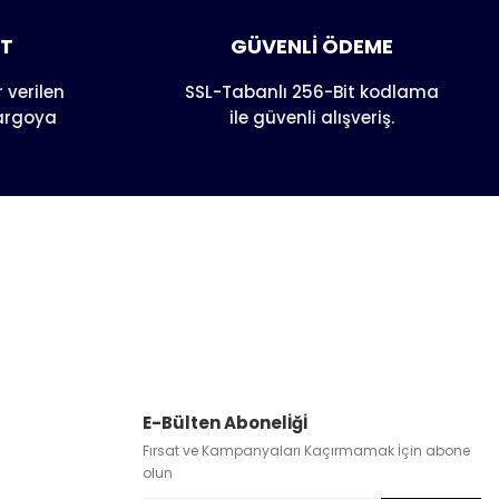
AT
GÜVENLİ ÖDEME
 verilen
SSL-Tabanlı 256-Bit kodlama
kargoya
ile güvenli alışveriş.
E-Bülten Abonelİğİ
Fırsat ve Kampanyaları Kaçırmamak İçin abone
olun