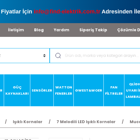
Fiyatlar İçin
info@find-elektrik.com.tr
Adresinden İle
İletişim
Blog
Yardım
Sipariş Takip
Çözümle D
QLİG
GÜÇ
WATTON
FAN
AR
SENSÖRLER
GWEST&WOER
UYARI 
KAYNAKLARI
FENERLER
FİLTRELER
LAMBAL
Işıklı Kornalar
7 Melodili LED Işıklı Kornalar
Mucc