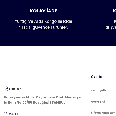
Ürün resmi kalitesiz, bozuk veya görüntülenemiyor.
KOLAY İADE
K
Ürün açıklamasında eksik bilgiler bulunuyor.
Ürün bilgilerinde hatalar bulunuyor.
Yurtiçi ve Aras Kargo ile iade
1
fırsatı güvenceli ürünler.
alışv
Ürün fiyatı diğer sitelerden daha pahalı.
Bu ürüne benzer farklı alternatifler olmalı.
ÜYELİK
ADRES :
Yeni Üyelik
Emekyemez Mah. Okçumusa Cad. Menevşe
Üye Girişi
İş Hanı No:22/85 Beyoğlu/İSTANBUL
Şifremi Unuttum
MAİL :