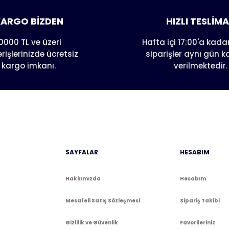
Yorum Yaz
Soru Sor
ARGO BİZDEN
HIZLI TESLİM
0000 TL ve üzeri
Hafta içi 17:00'a kadar
erişlerinizde ücretsiz
siparişler aynı gün 
kargo imkanı.
verilmektedir.
Gönder
SAYFALAR
HESABIM
Hakkımızda
Hesabım
Mesafeli Satış Sözleşmesi
Sipariş Takibi
Gizlilik ve Güvenlik
Favorileriniz