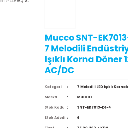
Mucco SNT-EK7013
7 Melodili Endüstri
Işıklı Korna Döner 
AC/DC
Kategori
7 Melodili LED Işıklı Kornal
Marka
MUCCO
Stok Kodu
SNT-EK7013-D1-4
Stok Adedi
6
Fiyat
75,00 USD + KDV