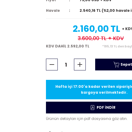
Havale
2.540,16 TL (%2,00 havale 
2.160,00 TL
+ KD
3.600,00 TL
+ KDV
KDV DAHİL 2.592,00 TL
*195,13 TL den baş
Sepet
Hafta içi 17:00'a kadar verilen sipariş
kargoya verilmektedir.
PDF İNDİR
Ürünün detayları için pdf dosyasına göz atın.