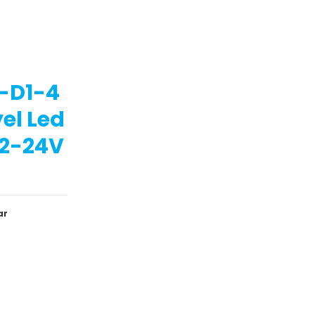
-D1-4
yel Led
12-24V
ar