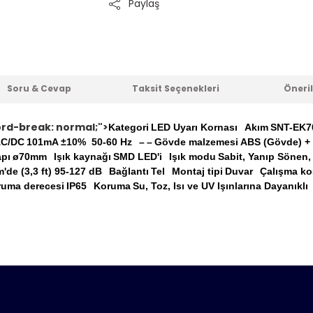
Paylaş
Soru & Cevap
Taksit Seçenekleri
Öneril
word-break: normal;">
Kategori
LED Uyarı Kornası
Akım
SNT-EK70
AC/DC
101mA ±10% 50-60 Hz
–
–
Gövde malzemesi
ABS (Gövde) + 
apı
ø70mm
Işık kaynağı
SMD LED'i
Işık modu
Sabit, Yanıp Sönen,
m'de (3,3 ft) 95-127 dB
Bağlantı
Tel
Montaj tipi
Duvar
Çalışma koş
uma derecesi
IP65
Koruma
Su, Toz, Isı ve UV Işınlarına Dayanıklı
er konularda yetersiz gördüğünüz noktaları öneri formunu kull
nda henüz soru sorulmamış.
e ilk yorumu siz yapın!