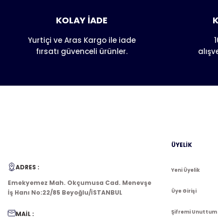
Ürün resmi kalitesiz, bozuk veya görüntülenemiyor.
KOLAY İADE
K
Ürün açıklamasında eksik bilgiler bulunuyor.
Ürün bilgilerinde hatalar bulunuyor.
Yurtiçi ve Aras Kargo ile iade
1
fırsatı güvenceli ürünler.
alışv
Ürün fiyatı diğer sitelerden daha pahalı.
Bu ürüne benzer farklı alternatifler olmalı.
ÜYELİK
ADRES :
Yeni Üyelik
Emekyemez Mah. Okçumusa Cad. Menevşe
Üye Girişi
İş Hanı No:22/85 Beyoğlu/İSTANBUL
Şifremi Unuttum
MAİL :