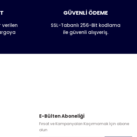
AT
GÜVENLİ ÖDEME
 verilen
SSL-Tabanlı 256-Bit kodlama
kargoya
ile güvenli alışveriş.
E-Bülten Abonelİğİ
Fırsat ve Kampanyaları Kaçırmamak İçin abone
olun