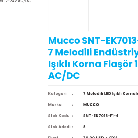
Mucco SNT-EK7013
7 Melodili Endüstri
Işıklı Korna Flaşör
AC/DC
Kategori
7 Melodili LED Işıklı Kornal
Marka
MUCCO
Stok Kodu
SNT-EK7013-F1-4
Stok Adedi
8
Fiyat
70,00 USD + KDV