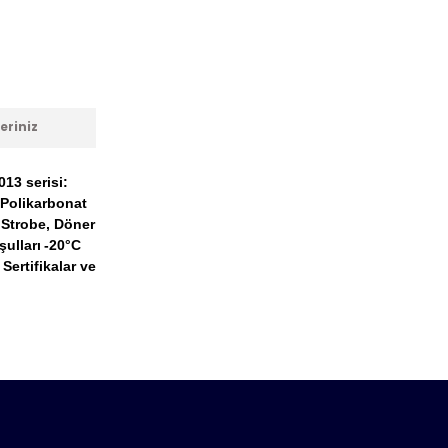
eriniz
13 serisi:
Polikarbonat
 Strobe, Döner
ulları
-20°C
Sertifikalar ve
anarak