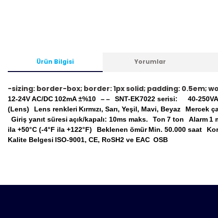
Ürün Bilgisi
Yorumlar
-sizing: border-box; border: 1px solid; padding: 0.5em; 
12-24V AC/DC
102mA ±%10
–
–
SNT-EK7022 serisi:
40-250V
(Lens)
Lens renkleri
Kırmızı, Sarı, Yeşil, Mavi, Beyaz
Mercek ç
Giriş yanıt süresi
açık/kapalı: 10ms maks.
Ton
7 ton
Alarm
1 
ila +50°C (-4°F ila +122°F)
Beklenen ömür
Min.
50.000 saat
Kor
Kalite Belgesi
ISO-9001, CE, RoSH2 ve EAC
OSB
Bu ürünün fiyat bilgisi, resim, ürün açıklamalarında ve diğ
tarafımıza iletebilirsiniz.
Ürün hakkı
Bu ürün
Görüş ve önerileriniz için teşekkür ederiz.