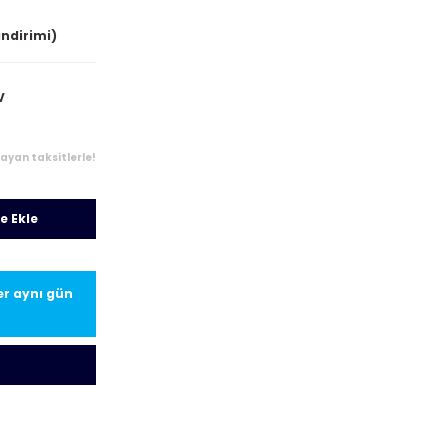
indirimi)
V
layan taksitlerle!
e Ekle
ler aynı gün