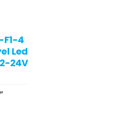
-F1-4
yel Led
 12-24V
ar