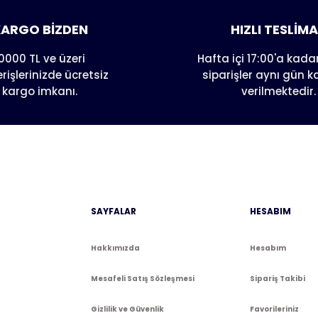
Yorum Yaz
Soru Sor
ARGO BİZDEN
HIZLI TESLİM
0000 TL ve üzeri
Hafta içi 17:00'a kadar
erişlerinizde ücretsiz
siparişler aynı gün 
kargo imkanı.
verilmektedir.
Gönder
SAYFALAR
HESABIM
Hakkımızda
Hesabım
Mesafeli Satış Sözleşmesi
Sipariş Takibi
Gizlilik ve Güvenlik
Favorileriniz