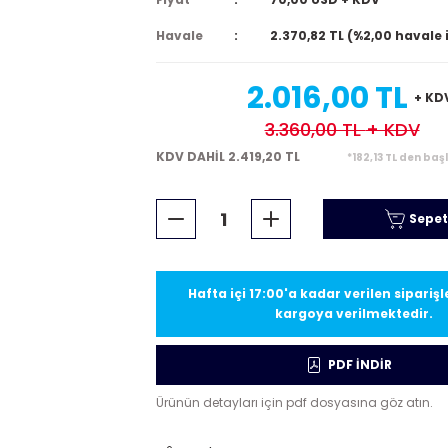
Havale
2.370,82 TL (%2,00 havale 
2.016,00 TL
+ KD
3.360,00 TL
+ KDV
KDV DAHİL 2.419,20 TL
*182,13 TL den baş
Sepet
Hafta içi 17:00'a kadar verilen sipariş
kargoya verilmektedir.
PDF İNDİR
Ürünün detayları için pdf dosyasına göz atın.