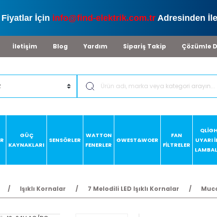
Fiyatlar İçin
info@find-elektrik.com.tr
Adresinden İle
İletişim
Blog
Yardım
Sipariş Takip
Çözümle D
QLİG
GÜÇ
WATTON
FAN
AR
SENSÖRLER
GWEST&WOER
UYARI 
KAYNAKLARI
FENERLER
FİLTRELER
LAMBAL
Işıklı Kornalar
7 Melodili LED Işıklı Kornalar
Mucc