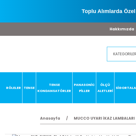
Toplu Alımlarda Özel 
Hakkımızda
TENSE
PANASONİC
ÖLÇÜ
RÖLELER
TENSE
SİGORTAL
KONDANSATÖRLER
PİLLER
ALETLERİ
Anasayfa
MUCCO UYARI İKAZ LAMBALARI