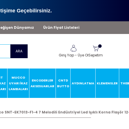
tişime Geçebilirsiniz.
eğişen Dünyamız
Ürün Fiyat Listeleri
ARA
Giriş Yap
-
Üye Ol
Sepetim
HT
MUCCO
ENCODERLER
CNTD
İKAZ
UYARI İKAZ
AYDINLATMA
KLEMENSLER
THE
AKSESUARLAR
BUTTO
ARI
LAMBALARI
o SNT-EK7013-F1-4 7 Melodili Endüstriyel Led Işıklı Korna Flaşör 