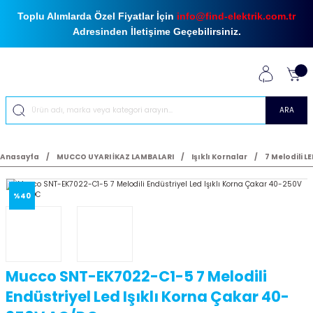
Toplu Alımlarda Özel Fiyatlar İçin
info@find-elektrik.com.tr
Adresinden İletişime Geçebilirsiniz.
ARA
Anasayfa
MUCCO UYARI İKAZ LAMBALARI
Işıklı Kornalar
7 Melodili LE
%40
Mucco SNT-EK7022-C1-5 7 Melodili
Endüstriyel Led Işıklı Korna Çakar 40-