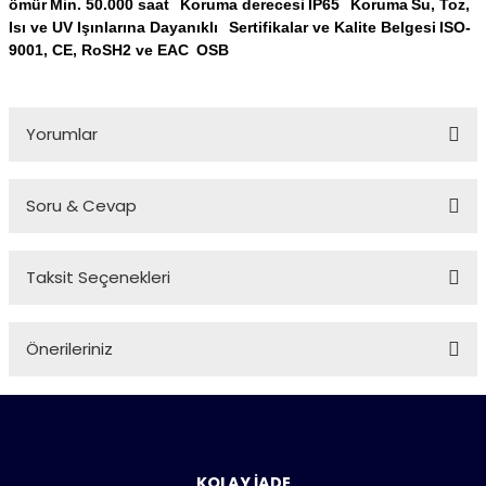
ömür
Min.
50.000 saat
Koruma derecesi
IP65
Koruma
Su, Toz,
Isı ve UV Işınlarına Dayanıklı
Sertifikalar ve Kalite Belgesi
ISO-
9001, CE, RoSH2 ve EAC
OSB
Yorumlar
Soru & Cevap
Bu ürüne ilk yorumu siz yapın!
Taksit Seçenekleri
Yorum Yaz
Ürün hakkında henüz soru sorulmamış.
Önerileriniz
Soru Sor
Bu ürünün fiyat bilgisi, resim, ürün açıklamalarında ve diğer
konularda yetersiz gördüğünüz noktaları öneri formunu
kullanarak tarafımıza iletebilirsiniz.
Görüş ve önerileriniz için teşekkür ederiz.
KOLAY İADE