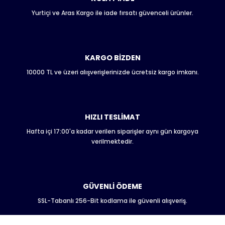
Yurtiçi ve Aras Kargo ile iade fırsatı güvenceli ürünler.
Ürün resmi kalitesiz, bozuk veya görüntülenemiyor.
Ürün açıklamasında eksik bilgiler bulunuyor.
Ürün bilgilerinde hatalar bulunuyor.
Ürün fiyatı diğer sitelerden daha pahalı.
KARGO BİZDEN
Bu ürüne benzer farklı alternatifler olmalı.
10000 TL ve üzeri alışverişlerinizde ücretsiz kargo imkanı.
HIZLI TESLİMAT
Hafta içi 17:00'a kadar verilen siparişler aynı gün kargoya
Gönder
verilmektedir.
GÜVENLİ ÖDEME
SSL-Tabanlı 256-Bit kodlama ile güvenli alışveriş.