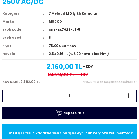
250V AC/DC
Kategori
7 Melodili LED Işıklı Kornalar
Marka
MUCCO
Stok Kodu
SNT-EK7022-C1-5
Stok Adedi
8
Fiyat
75,00 USD + KDV
Havale
2.540,16 TL (%2,00 havale indirimi)
2.160,00 TL
+ KDV
3.600,00 TL
+ KDV
KDV DAHİL 2.592,00 TL
*195,13 TL den başlayan taksitlerle!
Sepete Ekle
Hafta içi 17:00'a kadar verilen siparişler aynı gün kargoya verilmektedir.