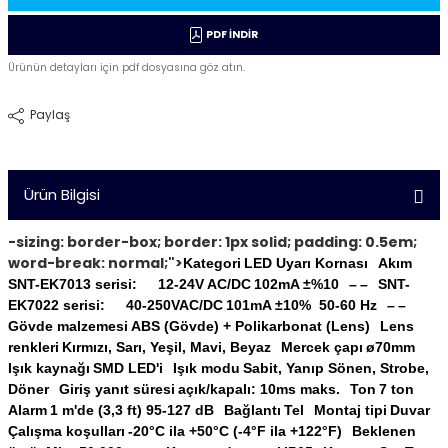
PDF İNDİR
Ürünün detayları için pdf dosyasına göz atın.
Paylaş
Ürün Bilgisi
-sizing: border-box; border: 1px solid; padding: 0.5em;
word-break: normal;">
Kategori
LED Uyarı Kornası
Akım
SNT-EK7013 serisi:
12-24V AC/DC
102mA ±%10
–
–
SNT-
EK7022 serisi:
40-250VAC/DC
101mA ±10% 50-60 Hz
–
–
Gövde malzemesi
ABS (Gövde) + Polikarbonat (Lens)
Lens
renkleri
Kırmızı, Sarı, Yeşil, Mavi, Beyaz
Mercek çapı
ø70mm
Işık kaynağı
SMD LED'i
Işık modu
Sabit, Yanıp Sönen, Strobe,
Döner
Giriş yanıt süresi
açık/kapalı: 10ms maks.
Ton
7 ton
Alarm
1 m'de (3,3 ft) 95-127 dB
Bağlantı
Tel
Montaj tipi
Duvar
Çalışma koşulları
-20°C ila +50°C (-4°F ila +122°F)
Beklenen