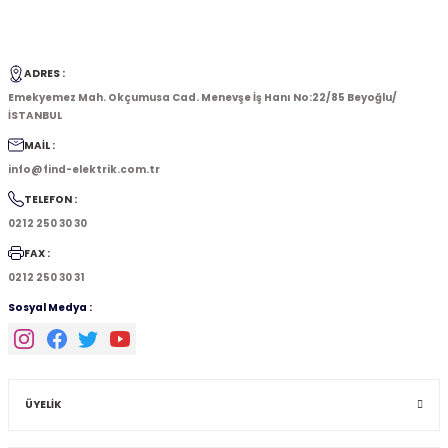
ADRES :
Emekyemez Mah. Okçumusa Cad. Menevşe İş Hanı No:22/85 Beyoğlu/
İSTANBUL
MAİL :
info@find-elektrik.com.tr
TELEFON :
0212 250 30 30
FAX :
0212 250 30 31
Sosyal Medya :
ÜYELİK