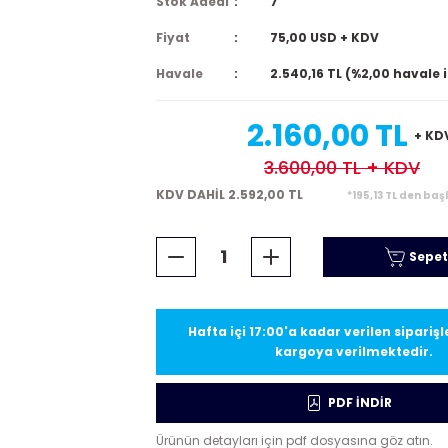
Stok Adedi
7
Fiyat
75,00 USD + KDV
Havale
2.540,16 TL (%2,00 havale 
2.160,00 TL
+ KD
3.600,00 TL
+ KDV
KDV DAHİL 2.592,00 TL
*195,13 TL den baş
Sepet
Hafta içi 17:00'a kadar verilen sipariş
kargoya verilmektedir.
PDF İNDİR
Ürünün detayları için pdf dosyasına göz atın.