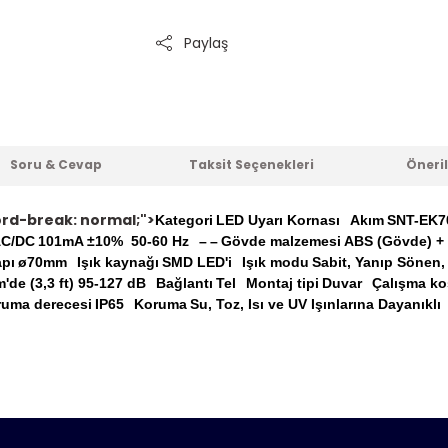
Paylaş
Soru & Cevap
Taksit Seçenekleri
Öneril
word-break: normal;">
Kategori
LED Uyarı Kornası
Akım
SNT-EK70
AC/DC
101mA ±10% 50-60 Hz
–
–
Gövde malzemesi
ABS (Gövde) + 
apı
ø70mm
Işık kaynağı
SMD LED'i
Işık modu
Sabit, Yanıp Sönen,
m'de (3,3 ft) 95-127 dB
Bağlantı
Tel
Montaj tipi
Duvar
Çalışma koş
uma derecesi
IP65
Koruma
Su, Toz, Isı ve UV Işınlarına Dayanıklı
er konularda yetersiz gördüğünüz noktaları öneri formunu kull