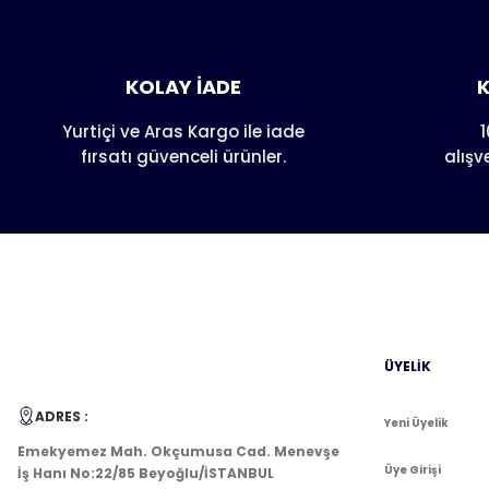
Ürün hakkı
Bu ürün
Görüş ve önerileriniz için teşekkür ederiz.
Ürün resmi kalitesiz, bozuk veya görüntülenemiyor.
KOLAY İADE
K
Ürün açıklamasında eksik bilgiler bulunuyor.
Ürün bilgilerinde hatalar bulunuyor.
Yurtiçi ve Aras Kargo ile iade
1
fırsatı güvenceli ürünler.
alışv
Ürün fiyatı diğer sitelerden daha pahalı.
Bu ürüne benzer farklı alternatifler olmalı.
ÜYELİK
ADRES :
Yeni Üyelik
Emekyemez Mah. Okçumusa Cad. Menevşe
Üye Girişi
İş Hanı No:22/85 Beyoğlu/İSTANBUL