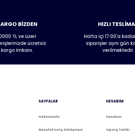
nda henüz soru sorulmamış.
e ilk yorumu siz yapın!
Yorum Yaz
Soru Sor
ARGO BİZDEN
HIZLI TESLİM
0000 TL ve üzeri
Hafta içi 17:00'a kadar
erişlerinizde ücretsiz
siparişler aynı gün 
kargo imkanı.
verilmektedir.
Gönder
SAYFALAR
HESABIM
Hakkımızda
Hesabım
Mesafeli Satış Sözleşmesi
Sipariş Takibi