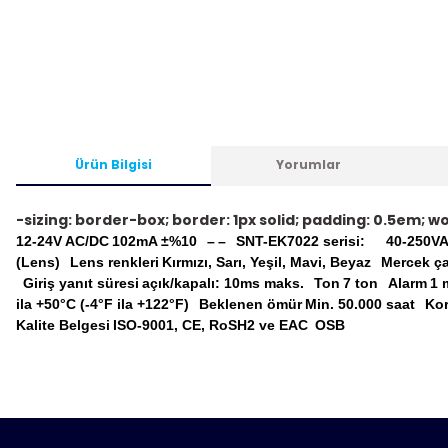
Ürün Bilgisi
Yorumlar
-sizing: border-box; border: 1px solid; padding: 0.5em; 
12-24V AC/DC
102mA ±%10
–
–
SNT-EK7022 serisi:
40-250V
(Lens)
Lens renkleri
Kırmızı, Sarı, Yeşil, Mavi, Beyaz
Mercek ç
Giriş yanıt süresi
açık/kapalı: 10ms maks.
Ton
7 ton
Alarm
1 
ila +50°C (-4°F ila +122°F)
Beklenen ömür
Min.
50.000 saat
Kor
Kalite Belgesi
ISO-9001, CE, RoSH2 ve EAC
OSB
Bu ürünün fiyat bilgisi, resim, ürün açıklamalarında ve diğ
tarafımıza iletebilirsiniz.