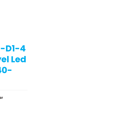
-D1-4
yel Led
40-
ar