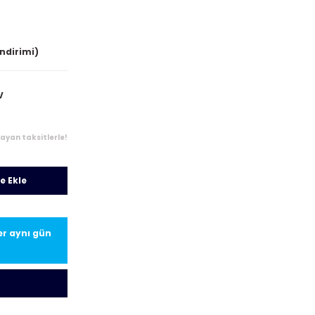
indirimi)
V
layan taksitlerle!
e Ekle
ler aynı gün