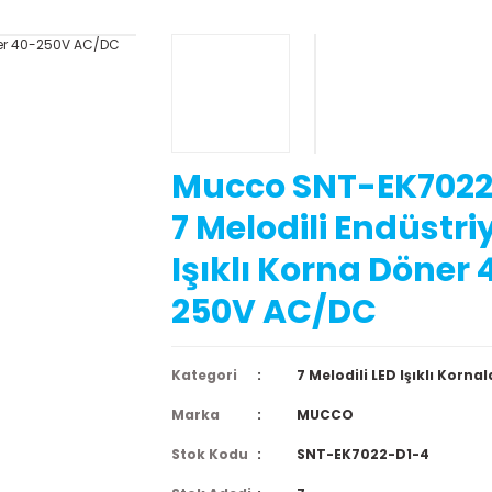
Mucco SNT-EK7022
7 Melodili Endüstri
Işıklı Korna Döner 
250V AC/DC
Kategori
7 Melodili LED Işıklı Kornal
Marka
MUCCO
Stok Kodu
SNT-EK7022-D1-4