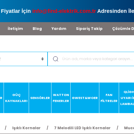
Fiyatlar İçin
info@find-elektrik.com.tr
Adresinden İle
İletişim
Blog
Yardım
Sipariş Takip
Çözümle D
QLİG
GÜÇ
WATTON
FAN
AR
SENSÖRLER
GWEST&WOER
UYARI 
KAYNAKLARI
FENERLER
FİLTRELER
LAMBAL
Işıklı Kornalar
7 Melodili LED Işıklı Kornalar
Mucc