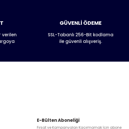
AT
GÜVENLİ ÖDEME
 verilen
SSL-Tabanlı 256-Bit kodlama
kargoya
ile güvenli alışveriş.
E-Bülten Abonelİğİ
Fırsat ve Kampanyaları Kaçırmamak İçin abone