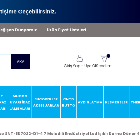
tişime Geçebilirsiniz.
eğişen Dünyamız
Ürün Fiyat Listeleri
ARA
Giriş Yap
-
Üye Ol
Sepetim
HT
MUCCO
ENCODERLER
CNTD
İKAZ
UYARI İKAZ
AYDINLATMA
KLEMENSLER
THE
AKSESUARLAR
BUTTO
ARI
LAMBALARI
o SNT-EK7022-D1-4 7 Melodili Endüstriyel Led Işıklı Korna Döner