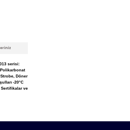
eriniz
13 serisi:
Polikarbonat
 Strobe, Döner
ulları
-20°C
Sertifikalar ve
anarak