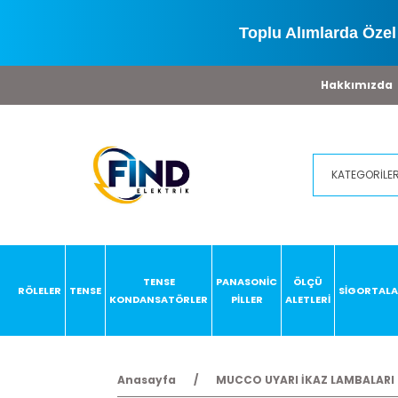
Toplu Alımlarda Özel 
Hakkımızda
TENSE
PANASONİC
ÖLÇÜ
RÖLELER
TENSE
SİGORTAL
KONDANSATÖRLER
PİLLER
ALETLERİ
Anasayfa
MUCCO UYARI İKAZ LAMBALARI