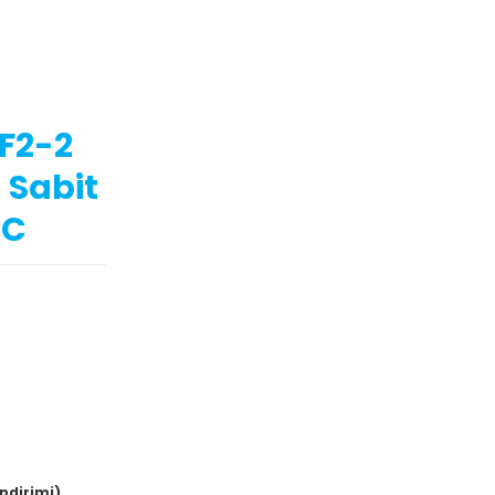
F2-2
a Sabit
DC
indirimi)