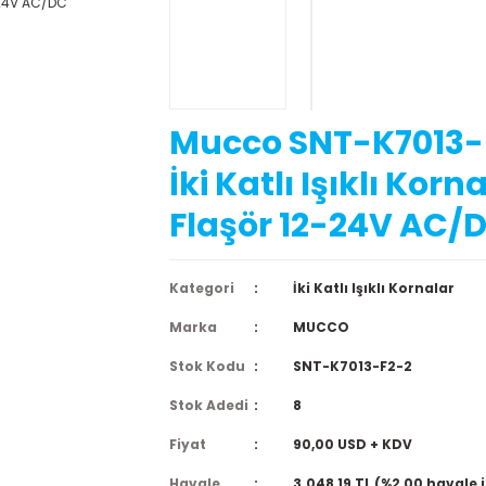
Mucco SNT-K7013-
İki Katlı Işıklı Korn
Flaşör 12-24V AC/
Kategori
İki Katlı Işıklı Kornalar
Marka
MUCCO
Stok Kodu
SNT-K7013-F2-2
Stok Adedi
8
Fiyat
90,00 USD + KDV
Havale
3.048,19 TL (%2,00 havale 