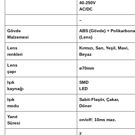
40-250V
AC/DC
–
Gövde
ABS (Gövde) + Polikarbona
Malzemesi
(Lens)
Lens
Kırmızı, Sarı, Yeşil, Mavi,
renkleri
Beyaz
Lens
ø70mm
çapı
Işık
SMD
kaynağı
LED
Işık
Sabit-Flaşör, Çakar,
modu
Döner
Yanıt
on/off: 10ms max.
Süresi
2