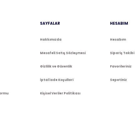
Gönder
SAYFALAR
HESABIM
Hakkımızda
Hesabım
Mesafeli Satış Sözleşmesi
Sipariş Takibi
Gizlilik ve Güvenlik
Favorileriniz
İptal İade Koşullari
Sepetiniz
Formu
Kişisel Veriler Politikası