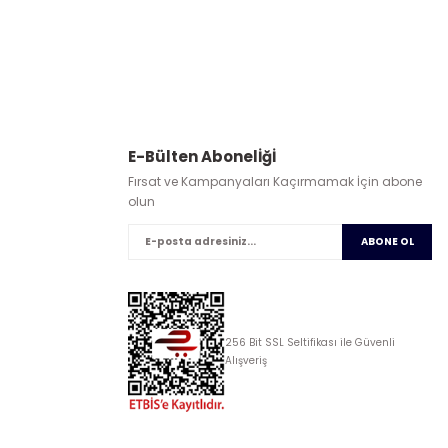
E-Bülten Abonelİğİ
Fırsat ve Kampanyaları Kaçırmamak İçin abone
olun
ABONE OL
256 Bit SSL Seltifikası ile Güvenli
Alışveriş