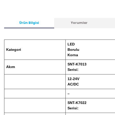
Ürün Bilgisi
Yorumlar
LED
Kategori
Borulu
Korna
SNT-K7013
Akım
Serisi:
12-24V
AC/DC
–
SNT-K7022
Serisi: