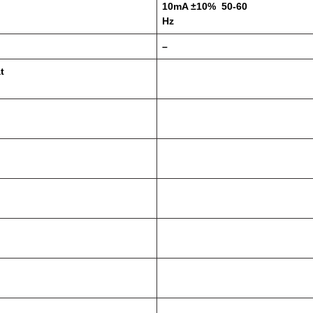
10mA ±10% 50-60
Hz
–
t