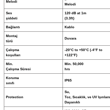
Melodi
Melodi
Ses
120 dB at 1m
şiddeti
(3.3ft)
Bağlantı
Kablo
Montaj
Duvara
türü
Çalışma
-20°C to +50°C (-4°F to
koşulları
+122°F)
Min.
Min. 50,000
Çalışma Süresi
hrs
Koruma
IP65
sınıfı
Su,
Protection
Toz, Sıcaklık, ve UV Işınlar
Dayanıklı