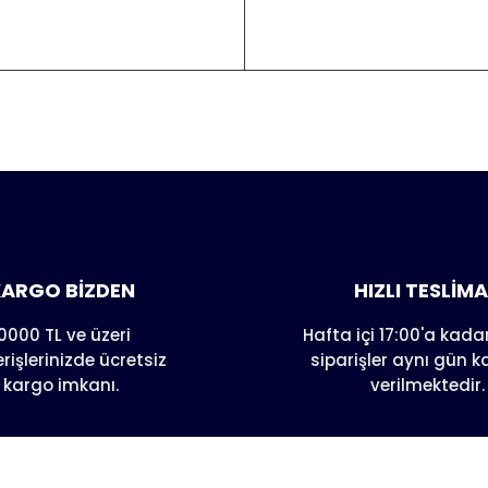
er konularda yetersiz gördüğünüz noktaları öneri formunu kull
nda henüz soru sorulmamış.
e ilk yorumu siz yapın!
Yorum Yaz
Soru Sor
ARGO BİZDEN
HIZLI TESLİM
0000 TL ve üzeri
Hafta içi 17:00'a kadar
erişlerinizde ücretsiz
siparişler aynı gün 
kargo imkanı.
verilmektedir.