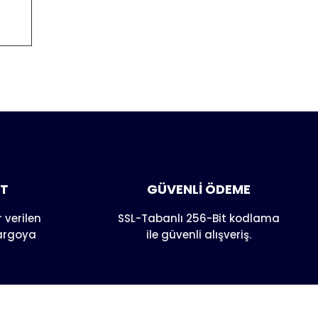
anarak
AT
GÜVENLİ ÖDEME
 verilen
SSL-Tabanlı 256-Bit kodlama
kargoya
ile güvenli alışveriş.