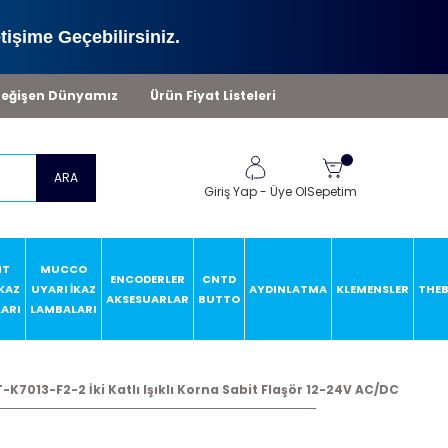
tişime Geçebilirsiniz.
eğişen Dünyamız
Ürün Fiyat Listeleri
ARA
Giriş Yap
-
Üye Ol
Sepetim
HT
MUCCO
ENCODERLER
CNTD
İKAZ
UYARI İKAZ
AYDINLATMA
KLEMENSLER
THE
AKSESUARLAR
BUTTO
ARI
LAMBALARI
K7013-F2-2 İki Katlı Işıklı Korna Sabit Flaşör 12-24V AC/DC