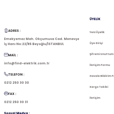
ÜYELİK
ADRES :
Yeni Üyelik
Emekyemez Mah. Okçumusa Cad. Menevşe
Üye Girişi
İş Hanı No:22/85 Beyoğlu/İSTANBUL
Şifremi Unuttum
MAİL :
info@find-elektrik.com.tr
İletişim Formu
TELEFON :
Havale Bildirim 
0212 250 30 30
Kargo Takibi
FAX :
İletişim
0212 250 30 31
Sosyal Medya :