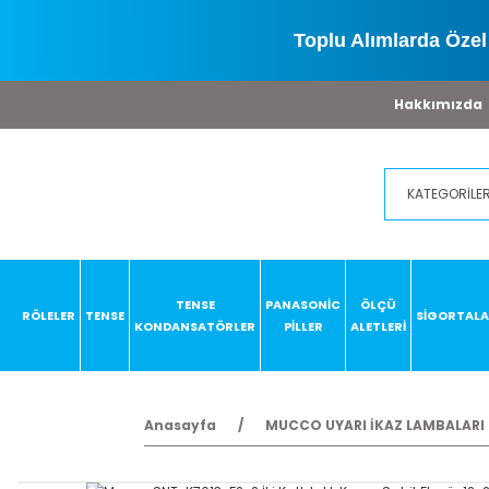
Toplu Alımlarda Özel 
Hakkımızda
TENSE
PANASONİC
ÖLÇÜ
RÖLELER
TENSE
SİGORTAL
KONDANSATÖRLER
PİLLER
ALETLERİ
Anasayfa
MUCCO UYARI İKAZ LAMBALARI