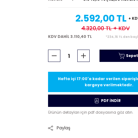
2.592,00 TL
+ KD
4.320,00 TL
+ KDV
KDV DAHİL 3.110,40 TL
*234,16 TL den baş
Sepet
Hafta içi 17:00'a kadar verilen sipariş
kargoya verilmektedir.
PDF İNDİR
Ürünün detayları için pdf dosyasına göz atın.
Paylaş