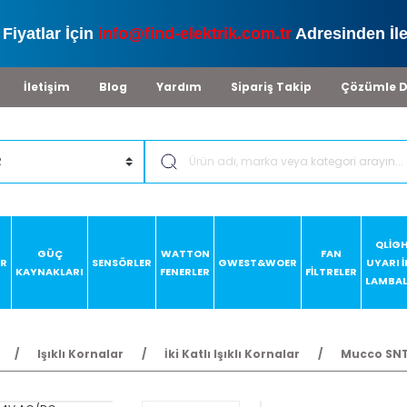
Fiyatlar İçin
info@find-elektrik.com.tr
Adresinden İle
İletişim
Blog
Yardım
Sipariş Takip
Çözümle D
QLİG
GÜÇ
WATTON
FAN
AR
SENSÖRLER
GWEST&WOER
UYARI 
KAYNAKLARI
FENERLER
FİLTRELER
LAMBAL
Işıklı Kornalar
İki Katlı Işıklı Kornalar
Mucco SNT-