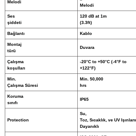
Melodi
Melodi
Ses
120 dB at 1m
şiddeti
(3.3ft)
Bağlantı
Kablo
Montaj
Duvara
türü
Çalışma
-20°C to +50°C (-4°F to
koşulları
+122°F)
Min.
Min. 50,000
Çalışma Süresi
hrs
Koruma
IP65
sınıfı
Su,
Protection
Toz, Sıcaklık, ve UV Işınlar
Dayanıklı