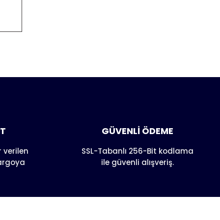
anarak
AT
GÜVENLİ ÖDEME
 verilen
SSL-Tabanlı 256-Bit kodlama
kargoya
ile güvenli alışveriş.