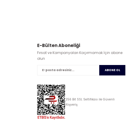
E-Bülten Abonelİğİ
Fırsat ve Kampanyaları Kaçırmamak İçin abone
olun
ABONE OL
256 Bit SSL Seltifikası ile Güvenli
Alışveriş