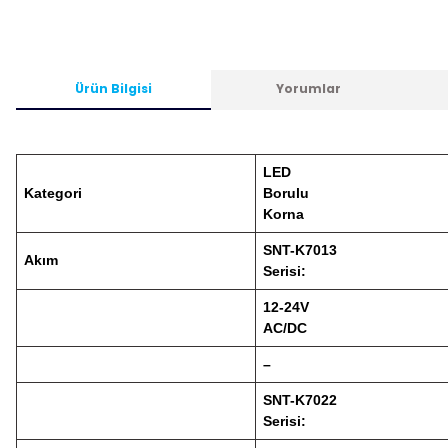
Ürün Bilgisi
Yorumlar
LED
Kategori
Borulu
Korna
SNT-K7013
Akım
Serisi:
12-24V
AC/DC
–
SNT-K7022
Serisi: