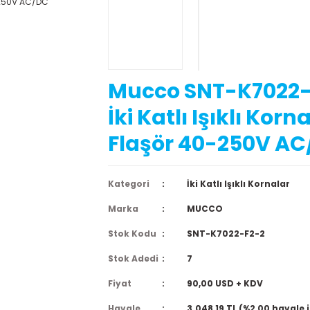
Mucco SNT-K7022-
İki Katlı Işıklı Korn
Flaşör 40-250V A
Kategori
İki Katlı Işıklı Kornalar
Marka
MUCCO
Stok Kodu
SNT-K7022-F2-2
Stok Adedi
7
Fiyat
90,00 USD + KDV
Havale
3.048,19 TL (%2,00 havale 