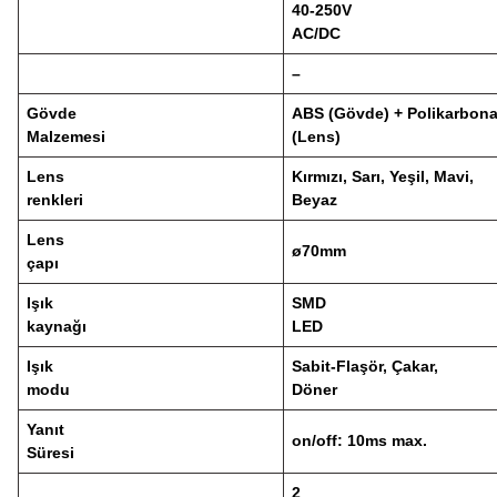
40-250V
AC/DC
–
Gövde
ABS (Gövde) + Polikarbona
Malzemesi
(Lens)
Lens
Kırmızı, Sarı, Yeşil, Mavi,
renkleri
Beyaz
Lens
ø70mm
çapı
Işık
SMD
kaynağı
LED
Işık
Sabit-Flaşör, Çakar,
modu
Döner
Yanıt
on/off: 10ms max.
Süresi
2