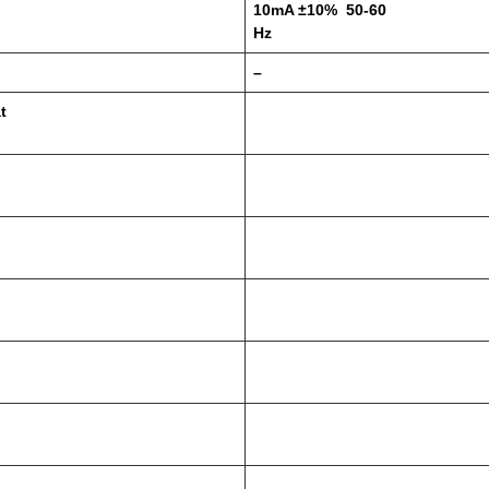
10mA ±10% 50-60
Hz
–
t