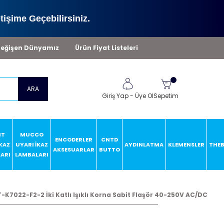
tişime Geçebilirsiniz.
eğişen Dünyamız
Ürün Fiyat Listeleri
ARA
Giriş Yap
-
Üye Ol
Sepetim
HT
MUCCO
ENCODERLER
CNTD
İKAZ
UYARI İKAZ
AYDINLATMA
KLEMENSLER
THE
AKSESUARLAR
BUTTO
ARI
LAMBALARI
K7022-F2-2 İki Katlı Işıklı Korna Sabit Flaşör 40-250V AC/DC