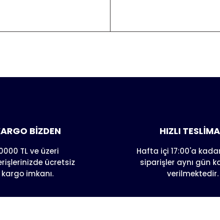
er konularda yetersiz gördüğünüz noktaları öneri formunu kull
nda henüz soru sorulmamış.
e ilk yorumu siz yapın!
Yorum Yaz
Soru Sor
ARGO BİZDEN
HIZLI TESLİM
0000 TL ve üzeri
Hafta içi 17:00'a kadar
erişlerinizde ücretsiz
siparişler aynı gün 
kargo imkanı.
verilmektedir.