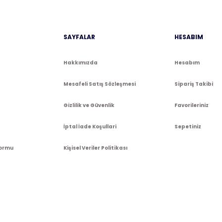
Gönder
SAYFALAR
HESABIM
Hakkımızda
Hesabım
Mesafeli Satış Sözleşmesi
Sipariş Takibi
Gizlilik ve Güvenlik
Favorileriniz
İptal İade Koşullari
Sepetiniz
Formu
Kişisel Veriler Politikası