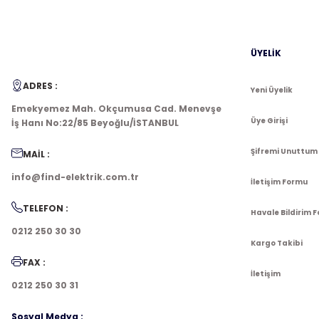
ÜYELİK
ADRES :
Yeni Üyelik
Emekyemez Mah. Okçumusa Cad. Menevşe
Üye Girişi
İş Hanı No:22/85 Beyoğlu/İSTANBUL
Şifremi Unuttum
MAİL :
info@find-elektrik.com.tr
İletişim Formu
TELEFON :
Havale Bildirim 
0212 250 30 30
Kargo Takibi
FAX :
İletişim
0212 250 30 31
Sosyal Medya :