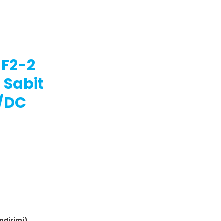
F2-2
a Sabit
C/DC
indirimi)