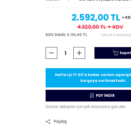
2.592,00 TL
+ KD
4.320,00 TL
+ KDV
KDV DAHİL 3.110,40 TL
*234,16 TL den baş
Sepet
Hafta içi 17:00'a kadar verilen sipariş
kargoya verilmektedir.
PDF İNDİR
Ürünün detayları için pdf dosyasına göz atın.
Paylaş