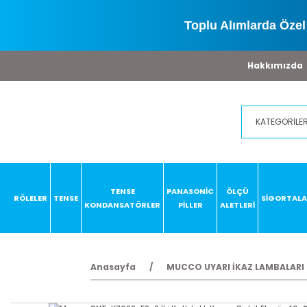
Toplu Alımlarda Özel 
Hakkımızda
TENSE
PANASONİC
ÖLÇÜ
RÖLELER
TENSE
SİGORTAL
KONDANSATÖRLER
PİLLER
ALETLERİ
Anasayfa
MUCCO UYARI İKAZ LAMBALARI