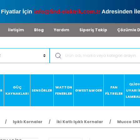
Fiyatlar İçin
info@find-elektrik.com.tr
Adresinden İle
İletişim
Blog
Yardım
Sipariş Takip
Çözümle D
QLİG
GÜÇ
WATTON
FAN
AR
SENSÖRLER
GWEST&WOER
UYARI 
KAYNAKLARI
FENERLER
FİLTRELER
LAMBAL
Işıklı Kornalar
İki Katlı Işıklı Kornalar
Mucco SNT-