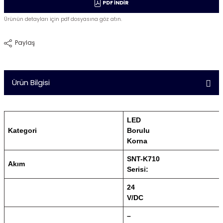
PDF İNDİR
Ürünün detayları için pdf dosyasına göz atın.
Paylaş
Ürün Bilgisi
LED
Kategori
Borulu
Korna
SNT-K710
Akım
Serisi:
24
V/DC
–