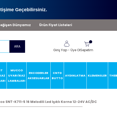
tişime Geçebilirsiniz.
eğişen Dünyamız
Ürün Fiyat Listeleri
ARA
Giriş Yap
-
Üye Ol
Sepetim
HT
MUCCO
ENCODERLER
CNTD
İKAZ
UYARI İKAZ
AYDINLATMA
KLEMENSLER
THE
AKSESUARLAR
BUTTO
ARI
LAMBALARI
o SNT-K711-5 16 Melodili Led Işıklı Korna 12-24V AC/DC