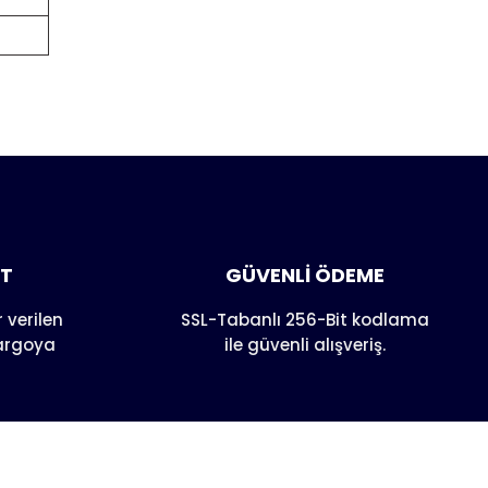
anarak
AT
GÜVENLİ ÖDEME
 verilen
SSL-Tabanlı 256-Bit kodlama
kargoya
ile güvenli alışveriş.