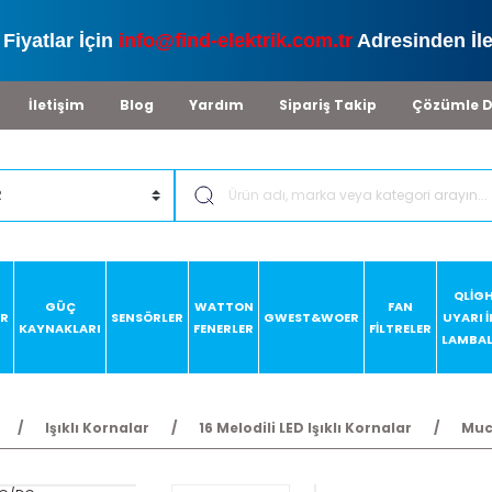
Fiyatlar İçin
info@find-elektrik.com.tr
Adresinden İle
İletişim
Blog
Yardım
Sipariş Takip
Çözümle D
QLİG
GÜÇ
WATTON
FAN
AR
SENSÖRLER
GWEST&WOER
UYARI 
KAYNAKLARI
FENERLER
FİLTRELER
LAMBAL
Işıklı Kornalar
16 Melodili LED Işıklı Kornalar
Mucc