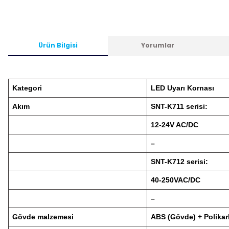
Ürün Bilgisi
Yorumlar
Kategori
LED Uyarı Kornası
Akım
SNT-K711 serisi:
12-24V AC/DC
–
SNT-K712 serisi:
40-250VAC/DC
–
Gövde malzemesi
ABS (Gövde) + Polikar