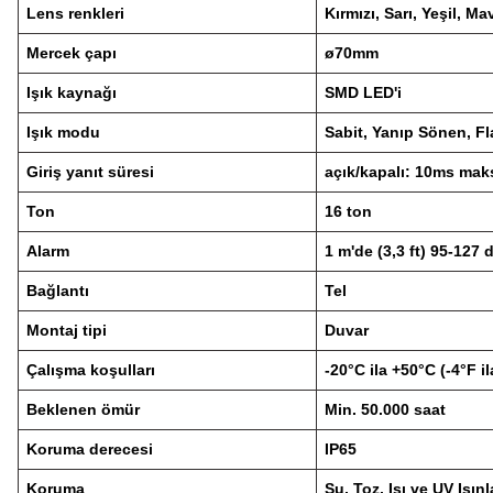
Lens renkleri
Kırmızı, Sarı, Yeşil, Ma
Mercek çapı
ø70mm
Işık kaynağı
SMD LED'i
Işık modu
Sabit, Yanıp Sönen, Fl
Giriş yanıt süresi
açık/kapalı: 10ms mak
Ton
16 ton
Alarm
1 m'de (3,3 ft) 95-127 
Bağlantı
Tel
Montaj tipi
Duvar
Çalışma koşulları
-20°C ila +50°C (-4°F i
Beklenen ömür
Min.
50.000 saat
Koruma derecesi
IP65
Koruma
Su, Toz, Isı ve UV Işın