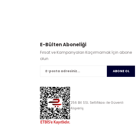
E-Bülten Abonelİğİ
Fırsat ve Kampanyaları Kaçırmamak İçin abone
olun
ABONE OL
256 Bit SSL Seltifikası ile Güvenli
Alışveriş