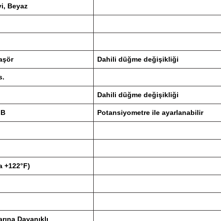
vi, Beyaz
aşör
Dahili düğme değişikliği
s.
Dahili düğme değişikliği
dB
Potansiyometre ile ayarlanabilir
la +122°F)
larına Dayanıklı