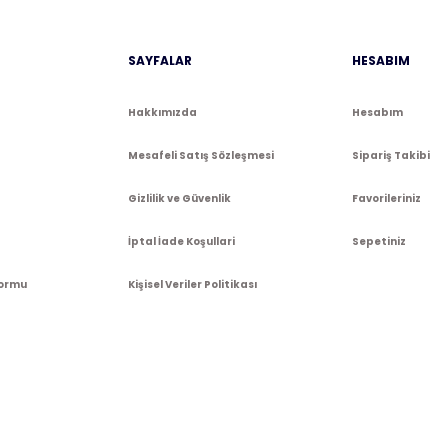
Gönder
SAYFALAR
HESABIM
Hakkımızda
Hesabım
Mesafeli Satış Sözleşmesi
Sipariş Takibi
Gizlilik ve Güvenlik
Favorileriniz
İptal İade Koşullari
Sepetiniz
Formu
Kişisel Veriler Politikası