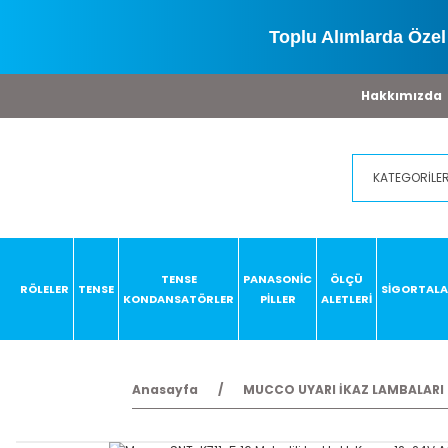
Toplu Alımlarda Özel 
Hakkımızda
TENSE
PANASONİC
ÖLÇÜ
RÖLELER
TENSE
SİGORTAL
KONDANSATÖRLER
PİLLER
ALETLERİ
Anasayfa
MUCCO UYARI İKAZ LAMBALARI