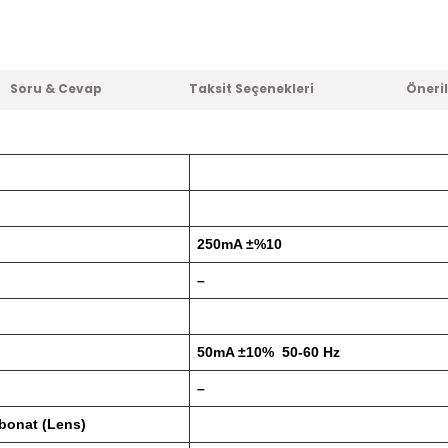
Soru & Cevap
Taksit Seçenekleri
Öneril
250mA ±%10
–
50mA ±10% 50-60 Hz
–
bonat (Lens)