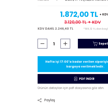
1.872,00 TL
+ KD
3.120,00 TL
+ KDV
KDV DAHİL 2.246,40 TL
*169,12 TL den baş
Sepet
Hafta içi 17:00'a kadar verilen sipariş
kargoya verilmektedir.
PDF İNDİR
Ürünün detayları için pdf dosyasına göz atın.
Paylaş