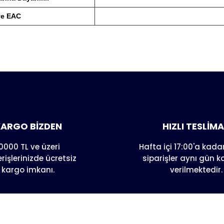
ve EAC
er konularda yetersiz gördüğünüz noktaları öneri formunu kull
nda henüz soru sorulmamış.
e ilk yorumu siz yapın!
Yorum Yaz
Soru Sor
ARGO BİZDEN
HIZLI TESLİM
0000 TL ve üzeri
Hafta içi 17:00'a kadar
erişlerinizde ücretsiz
siparişler aynı gün 
kargo imkanı.
verilmektedir.