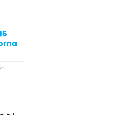
16
Korna
lar
indirimi)