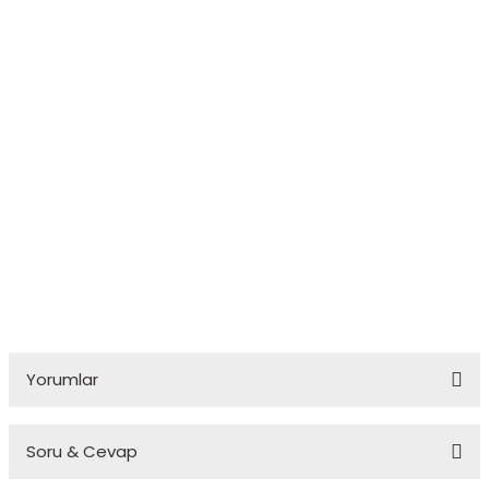
Yorumlar
Soru & Cevap
Bu ürüne ilk yorumu siz yapın!