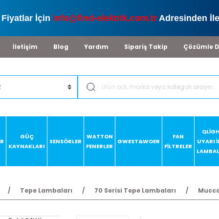
Fiyatlar İçin
info@find-elektrik.com.tr
Adresinden İle
İletişim
Blog
Yardım
Sipariş Takip
Çözümle D
QLİG
GÜÇ
WATTON
FAN
AR
SENSÖRLER
GWEST&WOER
UYARI 
KAYNAKLARI
FENERLER
FİLTRELER
LAMBAL
Tepe Lambaları
70 Serisi Tepe Lambaları
Mucco 