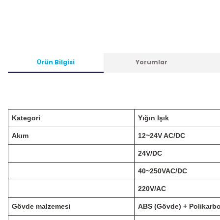
Ürün Bilgisi
Yorumlar
Kategori
Yığın Işık
Akım
12~24V AC/DC
24V/DC
40~250VAC/DC
220V/AC
Gövde malzemesi
ABS (Gövde) + Polikarbo