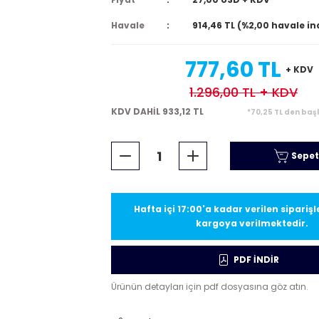
Havale
914,46 TL (%2,00 havale in
777,60 TL
+ KDV
1.296,00 TL
+ KDV
KDV DAHİL 933,12 TL
*70,25 TL den baş
Sepet
Hafta içi 17:00'a kadar verilen sipariş
kargoya verilmektedir.
PDF İNDİR
Ürünün detayları için pdf dosyasına göz atın.