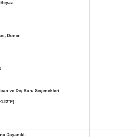
, Beyaz
obe, Döner
B
aban ve Dış Boru Seçenekleri
 +122°F)
rına Dayanıklı