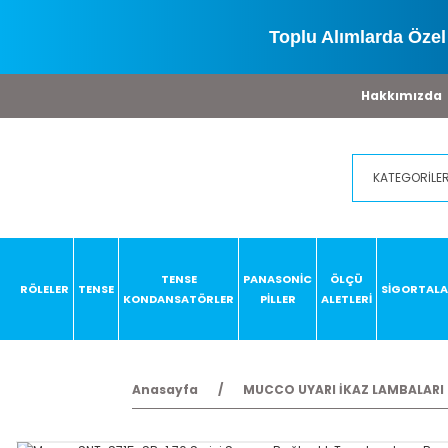
Toplu Alımlarda Özel 
Hakkımızda
TENSE
PANASONİC
ÖLÇÜ
RÖLELER
TENSE
SİGORTAL
KONDANSATÖRLER
PİLLER
ALETLERİ
Anasayfa
MUCCO UYARI İKAZ LAMBALARI