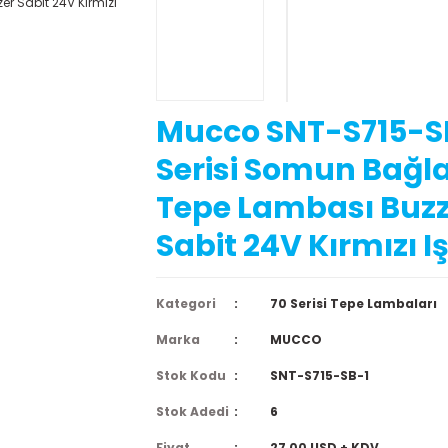
Mucco SNT-S715-SB
Serisi Somun Bağla
Tepe Lambası Buzz
Sabit 24V Kırmızı Iş
Kategori
70 Serisi Tepe Lambaları
Marka
MUCCO
Stok Kodu
SNT-S715-SB-1
Stok Adedi
6
Fiyat
27,00 USD + KDV