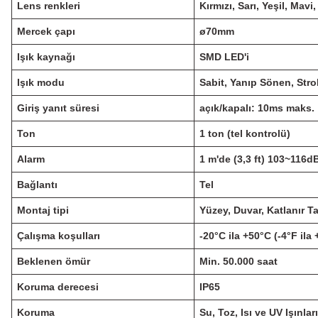
Lens renkleri
Kırmızı, Sarı, Yeşil, Mavi
Mercek çapı
ø70mm
Işık kaynağı
SMD LED'i
Işık modu
Sabit, Yanıp Sönen, Str
Giriş yanıt süresi
açık/kapalı: 10ms maks.
Ton
1 ton (tel kontrolü)
Alarm
1 m'de (3,3 ft) 103~116d
Bağlantı
Tel
Montaj tipi
Yüzey, Duvar, Katlanır T
Çalışma koşulları
-20°C ila +50°C (-4°F ila
Beklenen ömür
Min.
50.000 saat
Koruma derecesi
IP65
Koruma
Su, Toz, Isı ve UV Işınla