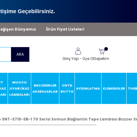
tişime Geçebilirsiniz.
eğişen Dünyamız
Ürün Fiyat Listeleri
ARA
Giriş Yap
-
Üye Ol
Sepetim
HT
MUCCO
ENCODERLER
CNTD
İKAZ
UYARI İKAZ
AYDINLATMA
KLEMENSLER
THE
AKSESUARLAR
BUTTO
ARI
LAMBALARI
SNT-S715-SB-1 70 Serisi Somun Bağlantılı Tepe Lambası Buzzer Sab