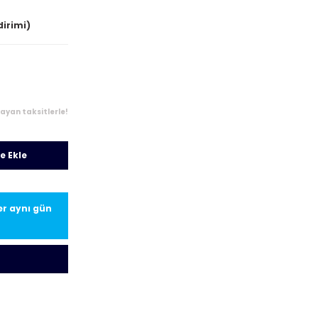
dirimi)
layan taksitlerle!
e Ekle
ler aynı gün