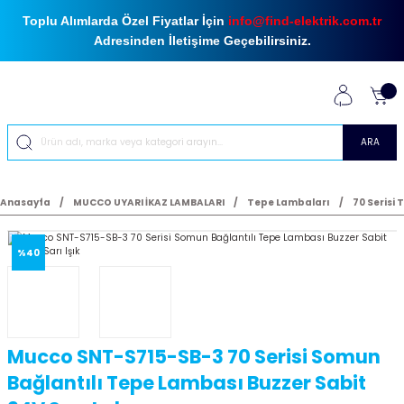
Toplu Alımlarda Özel Fiyatlar İçin
info@find-elektrik.com.tr
Adresinden İletişime Geçebilirsiniz.
ARA
Anasayfa
MUCCO UYARI İKAZ LAMBALARI
Tepe Lambaları
70 Serisi
%40
Mucco SNT-S715-SB-3 70 Serisi Somun
Bağlantılı Tepe Lambası Buzzer Sabit