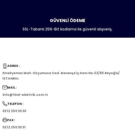
GÜVENLİ ÖDEME
SSL-Tabanlı 256-Bit kodlama ile güvenli alışveriş.
ADRES :
Emekyemez Mah. Okçumusa Cad. Menevşe İş Hanı No:22/85 Beyoğlu/
İSTANBUL
MAİL :
info@find-elektrik.com.tr
TELEFON :
0212 250 30 30
FAX :
0212 250 30 31