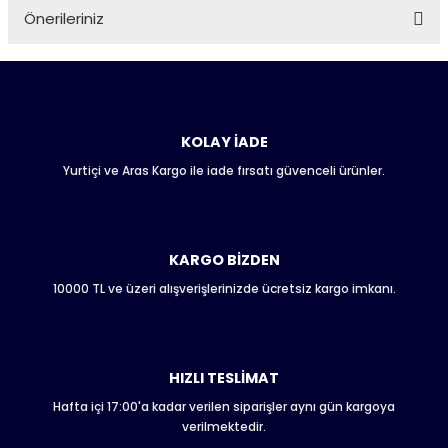
Önerileriniz
Soru Sor
Bu ürünün fiyat bilgisi, resim, ürün açıklamalarında ve diğer
konularda yetersiz gördüğünüz noktaları öneri formunu
kullanarak tarafımıza iletebilirsiniz.
Görüş ve önerileriniz için teşekkür ederiz.
KOLAY İADE
Yurtiçi ve Aras Kargo ile iade fırsatı güvenceli ürünler.
Ürün resmi kalitesiz, bozuk veya görüntülenemiyor.
Ürün açıklamasında eksik bilgiler bulunuyor.
Ürün bilgilerinde hatalar bulunuyor.
Ürün fiyatı diğer sitelerden daha pahalı.
KARGO BİZDEN
Bu ürüne benzer farklı alternatifler olmalı.
10000 TL ve üzeri alışverişlerinizde ücretsiz kargo imkanı.
HIZLI TESLİMAT
Hafta içi 17:00'a kadar verilen siparişler aynı gün kargoya
Gönder
verilmektedir.