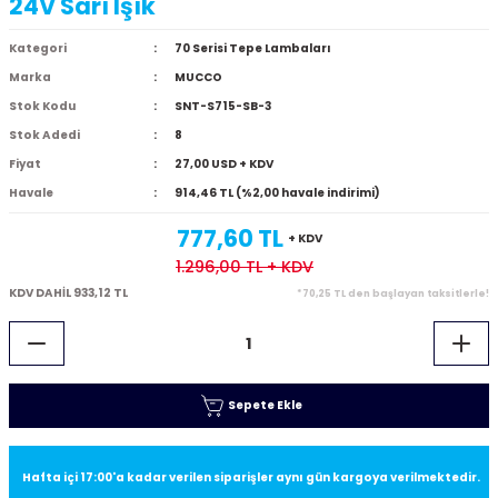
24V Sarı Işık
Kategori
70 Serisi Tepe Lambaları
Marka
MUCCO
Stok Kodu
SNT-S715-SB-3
Stok Adedi
8
Fiyat
27,00 USD + KDV
Havale
914,46 TL (%2,00 havale indirimi)
777,60 TL
+ KDV
1.296,00 TL
+ KDV
KDV DAHİL 933,12 TL
*70,25 TL den başlayan taksitlerle!
Sepete Ekle
Hafta içi 17:00'a kadar verilen siparişler aynı gün kargoya verilmektedir.