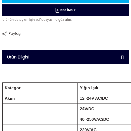
PDF İNDİR
Ürünün detayları için pdf dosyasına göz atın.
Paylaş
Ürün Bilgisi
Kategori
Yığın Işık
Akım
12~24V AC/DC
24V/DC
40~250VAC/DC
220V/AC