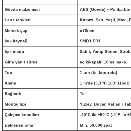
Gövde malzemesi
ABS (Gövde) + Polikarbon
Lens renkleri
Kırmızı, Sarı, Yeşil, Mavi,
Mercek çapı
ø70mm
Işık kaynağı
SMD LED'i
Işık modu
Sabit, Yanıp Sönen, Strob
Giriş yanıt süresi
açık/kapalı: 10ms maks.
Ton
1 ton (tel kontrolü)
Alarm
1 m'de (3,3 ft) 103~116dB
Bağlantı
Tel
Montaj tipi
Yüzey, Duvar, Katlanır Ta
Çalışma koşulları
-20°C ila +50°C (-4°F ila 
Beklenen ömür
Min.
50.000 saat