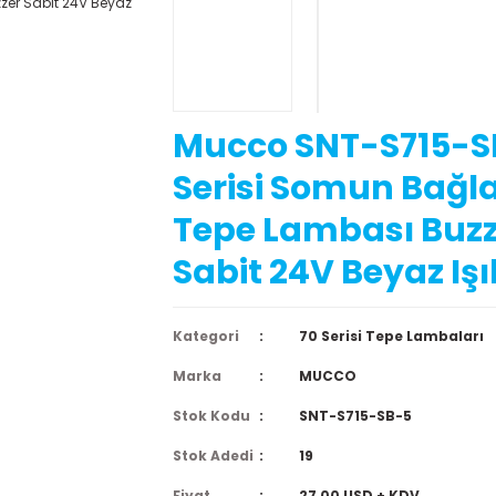
Mucco SNT-S715-S
Serisi Somun Bağla
Tepe Lambası Buzz
Sabit 24V Beyaz Işı
Kategori
70 Serisi Tepe Lambaları
Marka
MUCCO
Stok Kodu
SNT-S715-SB-5
Stok Adedi
19
Fiyat
27,00 USD + KDV