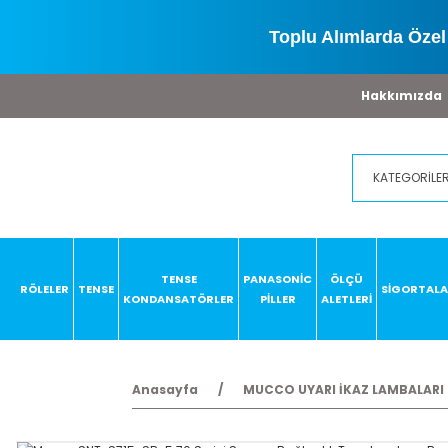
Toplu Alımlarda Özel 
Hakkımızda
TENSE
PANASONİC
ÖLÇÜ
RÖLELER
TENSE
SİGORTAL
KONDANSATÖRLER
PİLLER
ALETLERİ
Anasayfa
MUCCO UYARI İKAZ LAMBALARI