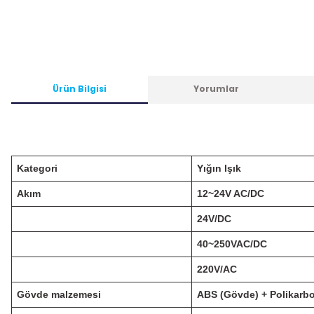
Ürün Bilgisi
Yorumlar
Kategori
Yığın Işık
Akım
12~24V AC/DC
24V/DC
40~250VAC/DC
220V/AC
Gövde malzemesi
ABS (Gövde) + Polikarbo