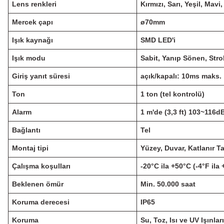
Lens renkleri
Kırmızı, Sarı, Yeşil, Mavi
Mercek çapı
ø70mm
Işık kaynağı
SMD LED'i
Işık modu
Sabit, Yanıp Sönen, Str
Giriş yanıt süresi
açık/kapalı: 10ms maks.
Ton
1 ton (tel kontrolü)
Alarm
1 m'de (3,3 ft) 103~116d
Bağlantı
Tel
Montaj tipi
Yüzey, Duvar, Katlanır T
Çalışma koşulları
-20°C ila +50°C (-4°F ila
Beklenen ömür
Min.
50.000 saat
Koruma derecesi
IP65
Koruma
Su, Toz, Isı ve UV Işınla