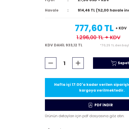
Havale
914,46 TL (%2,00 havale in
777,60 TL
+ KDV
1.296,00 TL
+ KDV
KDV DAHİL 933,12 TL
*70,25 TL den baş
Sepet
Hafta içi 17:00'a kadar verilen sipariş
kargoya verilmektedir.
PDF İNDİR
Ürünün detayları için pdf dosyasına göz atın.