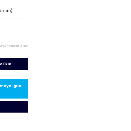
dirimi)
layan taksitlerle!
e Ekle
ler aynı gün