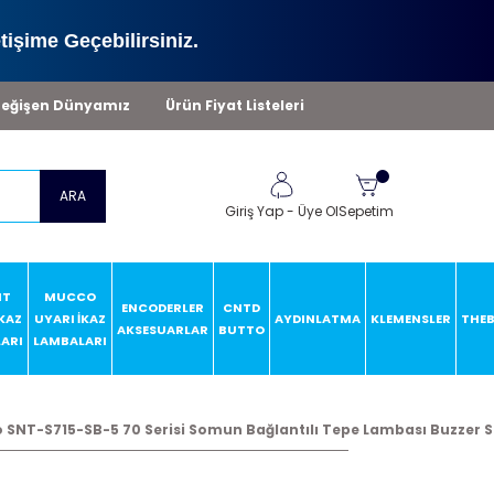
tişime Geçebilirsiniz.
eğişen Dünyamız
Ürün Fiyat Listeleri
ARA
Giriş Yap
-
Üye Ol
Sepetim
HT
MUCCO
ENCODERLER
CNTD
İKAZ
UYARI İKAZ
AYDINLATMA
KLEMENSLER
THE
AKSESUARLAR
BUTTO
ARI
LAMBALARI
SNT-S715-SB-5 70 Serisi Somun Bağlantılı Tepe Lambası Buzzer Sa