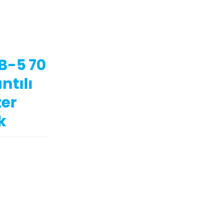
B-5 70
ntılı
er
k