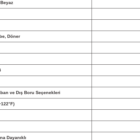
, Beyaz
obe, Döner
B
aban ve Dış Boru Seçenekleri
 +122°F)
rına Dayanıklı