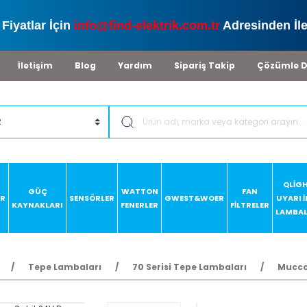
Fiyatlar İçin
info@find-elektrik.com.tr
Adresinden İle
İletişim
Blog
Yardım
Sipariş Takip
Çözümle D
QLİG
GÜÇ
WATTON
FAN
AR
SENSÖRLER
GWEST&WOER
UYARI 
KAYNAKLARI
FENERLER
FİLTRELER
LAMBAL
Tepe Lambaları
70 Serisi Tepe Lambaları
Mucco 