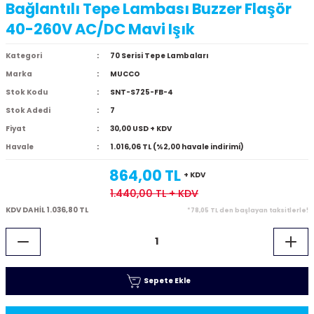
Bağlantılı Tepe Lambası Buzzer Flaşör
40-260V AC/DC Mavi Işık
Kategori
70 Serisi Tepe Lambaları
Marka
MUCCO
Stok Kodu
SNT-S725-FB-4
Stok Adedi
7
Fiyat
30,00 USD + KDV
Havale
1.016,06 TL (%2,00 havale indirimi)
864,00 TL
+ KDV
1.440,00 TL
+ KDV
KDV DAHİL 1.036,80 TL
*78,05 TL den başlayan taksitlerle!
Sepete Ekle