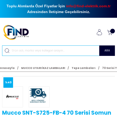
Toplu Alımlarda Özel Fiyatlar İçin
info@find-elektrik.com.tr
Adresinden İletişime Geçebilirsiniz.
ARA
Anasayfa
MUCCO UYARI İKAZ LAMBALARI
Tepe Lambaları
70 Serisi
%40
Mucco SNT-S725-FB-4 70 Serisi Somun