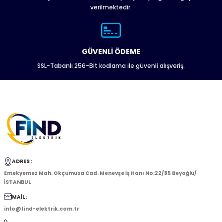
Gönder
verilmektedir.
GÜVENLİ ÖDEME
SSL-Tabanlı 256-Bit kodlama ile güvenli alışveriş.
ADRES :
Emekyemez Mah. Okçumusa Cad. Menevşe İş Hanı No:22/85 Beyoğlu/
İSTANBUL
MAİL :
info@find-elektrik.com.tr