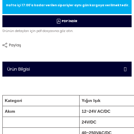
Hafta içi 17:00'a kadar verilen siparişler aynı gün kargoya verilmektedir.
PDF İNDİR
Ürünün detayları için pdf dosyasına göz atın.
Paylaş
Ürün Bilgisi
Kategori
Yığın Işık
Akım
12~24V AC/DC
24V/DC
40~250VAC/DC