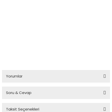
Yorumlar
Soru & Cevap
Bu ürüne ilk yorumu siz yapın!
Taksit Seçenekleri
Yorum Yaz