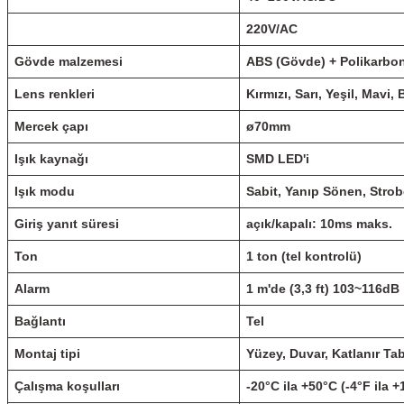
220V/AC
Gövde malzemesi
ABS (Gövde) + Polikarbon
Lens renkleri
Kırmızı, Sarı, Yeşil, Mavi,
Mercek çapı
ø70mm
Işık kaynağı
SMD LED'i
Işık modu
Sabit, Yanıp Sönen, Strob
Giriş yanıt süresi
açık/kapalı: 10ms maks.
Ton
1 ton (tel kontrolü)
Alarm
1 m'de (3,3 ft) 103~116dB
Bağlantı
Tel
Montaj tipi
Yüzey, Duvar, Katlanır Ta
Çalışma koşulları
-20°C ila +50°C (-4°F ila 