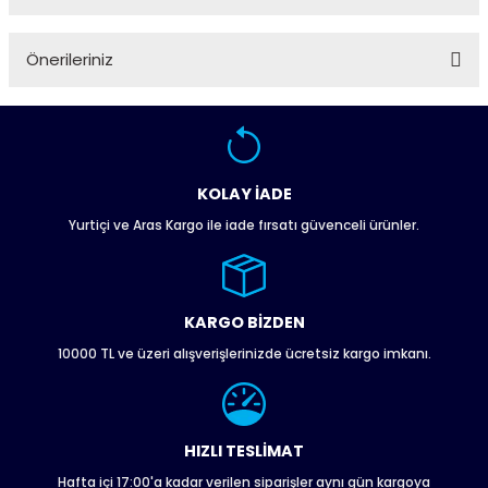
Ürün hakkında henüz soru sorulmamış.
Önerileriniz
Soru Sor
Bu ürünün fiyat bilgisi, resim, ürün açıklamalarında ve diğer
konularda yetersiz gördüğünüz noktaları öneri formunu
kullanarak tarafımıza iletebilirsiniz.
Görüş ve önerileriniz için teşekkür ederiz.
KOLAY İADE
Yurtiçi ve Aras Kargo ile iade fırsatı güvenceli ürünler.
Ürün resmi kalitesiz, bozuk veya görüntülenemiyor.
Ürün açıklamasında eksik bilgiler bulunuyor.
Ürün bilgilerinde hatalar bulunuyor.
Ürün fiyatı diğer sitelerden daha pahalı.
KARGO BİZDEN
Bu ürüne benzer farklı alternatifler olmalı.
10000 TL ve üzeri alışverişlerinizde ücretsiz kargo imkanı.
HIZLI TESLİMAT
Hafta içi 17:00'a kadar verilen siparişler aynı gün kargoya