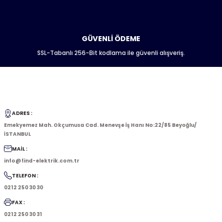
GÜVENLİ ÖDEME
SSL-Tabanlı 256-Bit kodlama ile güvenli alışveriş.
ADRES :
Emekyemez Mah. Okçumusa Cad. Menevşe İş Hanı No:22/85 Beyoğlu/
İSTANBUL
MAİL :
info@find-elektrik.com.tr
TELEFON :
0212 250 30 30
FAX :
0212 250 30 31