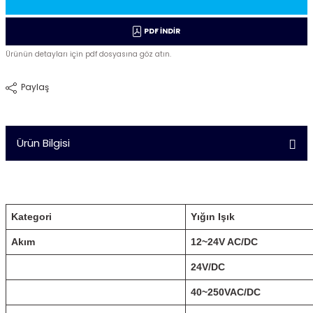
Sıcaklık Probları
SMP Serisi
PDF İNDİR
Tek/Çift Kanal Haberleşmeli Sıcaklık K
SPNA Serisi
Ürünün detayları için pdf dosyasına göz atın.
Cihazları
SRN Serisi
Paylaş
Ürün Bilgisi
Kategori
Yığın Işık
Akım
12~24V AC/DC
24V/DC
40~250VAC/DC