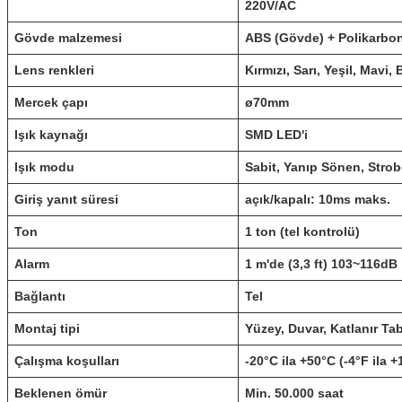
220V/AC
Gövde malzemesi
ABS (Gövde) + Polikarbon
Lens renkleri
Kırmızı, Sarı, Yeşil, Mavi,
Mercek çapı
ø70mm
Işık kaynağı
SMD LED'i
Işık modu
Sabit, Yanıp Sönen, Strob
Giriş yanıt süresi
açık/kapalı: 10ms maks.
Ton
1 ton (tel kontrolü)
Alarm
1 m'de (3,3 ft) 103~116dB
Bağlantı
Tel
Montaj tipi
Yüzey, Duvar, Katlanır Ta
Çalışma koşulları
-20°C ila +50°C (-4°F ila 
Beklenen ömür
Min.
50.000 saat