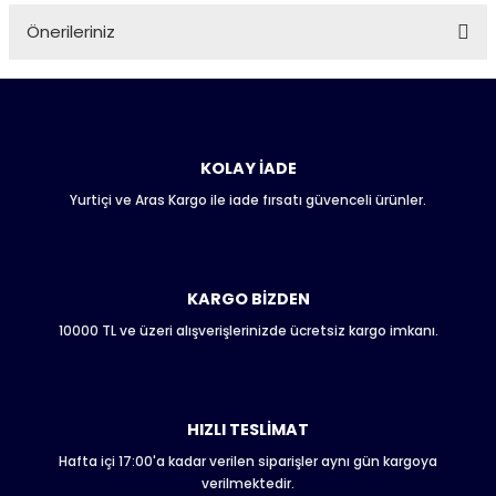
Önerileriniz
Soru Sor
Bu ürünün fiyat bilgisi, resim, ürün açıklamalarında ve diğer
konularda yetersiz gördüğünüz noktaları öneri formunu
kullanarak tarafımıza iletebilirsiniz.
Görüş ve önerileriniz için teşekkür ederiz.
KOLAY İADE
Yurtiçi ve Aras Kargo ile iade fırsatı güvenceli ürünler.
Ürün resmi kalitesiz, bozuk veya görüntülenemiyor.
Ürün açıklamasında eksik bilgiler bulunuyor.
Ürün bilgilerinde hatalar bulunuyor.
Ürün fiyatı diğer sitelerden daha pahalı.
KARGO BİZDEN
Bu ürüne benzer farklı alternatifler olmalı.
10000 TL ve üzeri alışverişlerinizde ücretsiz kargo imkanı.
HIZLI TESLİMAT
Hafta içi 17:00'a kadar verilen siparişler aynı gün kargoya
Gönder
verilmektedir.