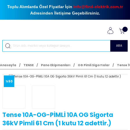
Toplu Alımlarda Özel Fiyatlar İçin
info@find-elektrik.com.tr
Adresinden İletişime Geçebilirsiniz.
ARA
Anasayfa
TENSE
Pano Ekipmanları
OG Pimli Sigortalar
Tense 1
%50
Tense 10A-OG-PİMLİ 10A OG Sigorta
36kV Pimli 61 Cm (1 kutu 12 adettir.)