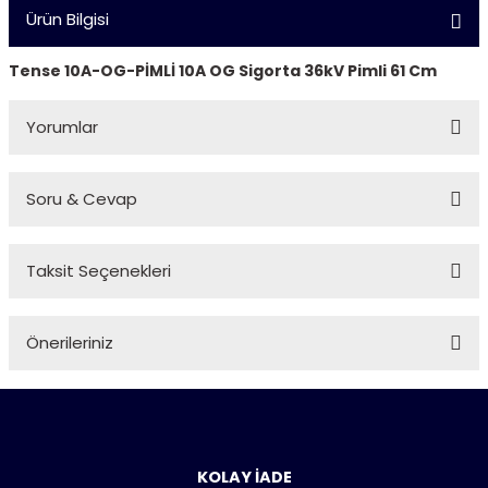
Ürün Bilgisi
Tense 10A-OG-PİMLİ 10A OG Sigorta 36kV Pimli 61 Cm
Yorumlar
Soru & Cevap
Bu ürüne ilk yorumu siz yapın!
Taksit Seçenekleri
Yorum Yaz
Ürün hakkında henüz soru sorulmamış.
Önerileriniz
Soru Sor
Bu ürünün fiyat bilgisi, resim, ürün açıklamalarında ve diğer
konularda yetersiz gördüğünüz noktaları öneri formunu
kullanarak tarafımıza iletebilirsiniz.
Görüş ve önerileriniz için teşekkür ederiz.
KOLAY İADE