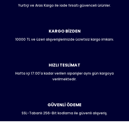
Yurtiçi ve Aras Kargo ile iade fırsatı güvenceli ürünler.
Ürün resmi kalitesiz, bozuk veya görüntülenemiyor.
Ürün açıklamasında eksik bilgiler bulunuyor.
Ürün bilgilerinde hatalar bulunuyor.
Ürün fiyatı diğer sitelerden daha pahalı.
KARGO BİZDEN
Bu ürüne benzer farklı alternatifler olmalı.
10000 TL ve üzeri alışverişlerinizde ücretsiz kargo imkanı.
HIZLI TESLİMAT
Hafta içi 17:00'a kadar verilen siparişler aynı gün kargoya
Gönder
verilmektedir.
GÜVENLİ ÖDEME
SSL-Tabanlı 256-Bit kodlama ile güvenli alışveriş.