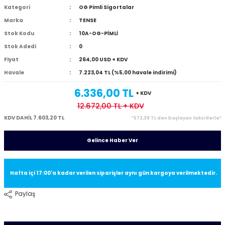
Kategori
OG Pimli Sigortalar
Marka
TENSE
Stok Kodu
10A-OG-PİMLİ
Stok Adedi
0
Fiyat
264,00 USD + KDV
Havale
7.223,04 TL (%5,00 havale indirimi)
6.336,00 TL
+ KDV
12.672,00 TL
+ KDV
KDV DAHİL 7.603,20 TL
*572,39 TL den başlayan taksitlerle!
Gelince Haber Ver
Hafta içi 17:00'a kadar verilen siparişler aynı gün kargoya verilmektedir.
Paylaş