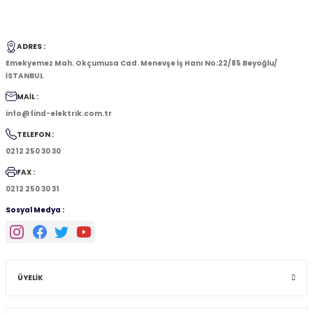
ADRES :
Emekyemez Mah. Okçumusa Cad. Menevşe İş Hanı No:22/85 Beyoğlu/
İSTANBUL
MAİL :
info@find-elektrik.com.tr
TELEFON :
0212 250 30 30
FAX :
0212 250 30 31
Sosyal Medya :
ÜYELİK