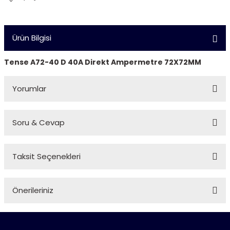
Ürün Bilgisi
Tense A72-40 D 40A Direkt Ampermetre 72X72MM
Yorumlar
Soru & Cevap
Bu ürüne ilk yorumu siz yapın!
Taksit Seçenekleri
Yorum Yaz
Ürün hakkında henüz soru sorulmamış.
Önerileriniz
Soru Sor
Bu ürünün fiyat bilgisi, resim, ürün açıklamalarında ve diğer
konularda yetersiz gördüğünüz noktaları öneri formunu