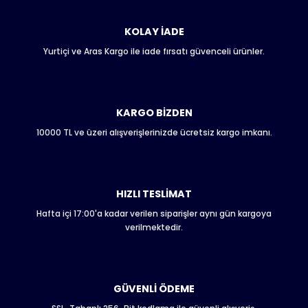
kullanarak tarafımıza iletebilirsiniz.
Görüş ve önerileriniz için teşekkür ederiz.
KOLAY İADE
Yurtiçi ve Aras Kargo ile iade fırsatı güvenceli ürünler.
Ürün resmi kalitesiz, bozuk veya görüntülenemiyor.
Ürün açıklamasında eksik bilgiler bulunuyor.
Ürün bilgilerinde hatalar bulunuyor.
Ürün fiyatı diğer sitelerden daha pahalı.
KARGO BİZDEN
Bu ürüne benzer farklı alternatifler olmalı.
10000 TL ve üzeri alışverişlerinizde ücretsiz kargo imkanı.
HIZLI TESLİMAT
Hafta içi 17:00'a kadar verilen siparişler aynı gün kargoya
Gönder
verilmektedir.
GÜVENLİ ÖDEME