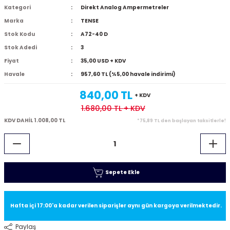
Kategori
Direkt Analog Ampermetreler
Marka
TENSE
Stok Kodu
A72-40 D
Stok Adedi
3
Fiyat
35,00 USD + KDV
Havale
957,60 TL (%5,00 havale indirimi)
840,00 TL
+ KDV
1.680,00 TL
+ KDV
KDV DAHİL 1.008,00 TL
*75,89 TL den başlayan taksitlerle!
Sepete Ekle
Hafta içi 17:00'a kadar verilen siparişler aynı gün kargoya verilmektedir.
Paylaş