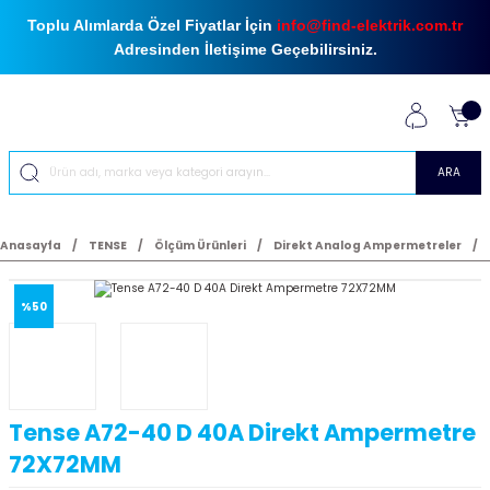
Toplu Alımlarda Özel Fiyatlar İçin
info@find-elektrik.com.tr
Adresinden İletişime Geçebilirsiniz.
ARA
Anasayfa
TENSE
Ölçüm Ürünleri
Direkt Analog Ampermetreler
%50
Tense A72-40 D 40A Direkt Ampermetre
72X72MM