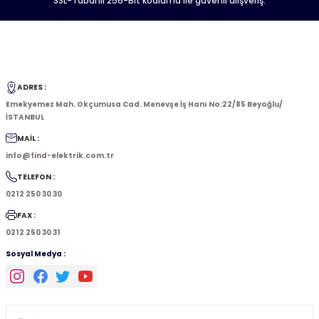
SSL-Tabanlı 256-Bit kodlama ile güvenli alışveriş.
ADRES :
Emekyemez Mah. Okçumusa Cad. Menevşe İş Hanı No:22/85 Beyoğlu/
İSTANBUL
MAİL :
info@find-elektrik.com.tr
TELEFON :
0212 250 30 30
FAX :
0212 250 30 31
Sosyal Medya :