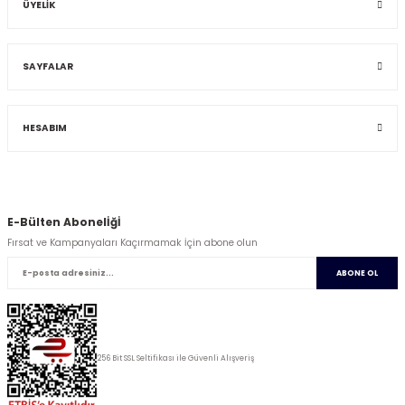
ÜYELİK
SAYFALAR
HESABIM
E-Bülten Abonelİğİ
Fırsat ve Kampanyaları Kaçırmamak İçin abone olun
ABONE OL
256 Bit SSL Seltifikası ile Güvenli Alışveriş