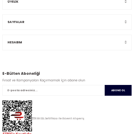
ÜYELİK
SAYFALAR
HESABIM
E-Bülten Abonelİğİ
Fırsat ve Kampanyaları Kaçırmamak İçin abone olun
ABONE OL
256 Bit SSL Seltifikası ile Güvenli Alışveriş