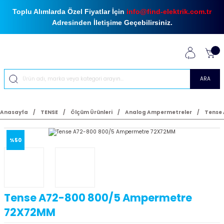
Toplu Alımlarda Özel Fiyatlar İçin
info@find-elektrik.com.tr
Adresinden İletişime Geçebilirsiniz.
ARA
Anasayfa
TENSE
Ölçüm Ürünleri
Analog Ampermetreler
Tense
%50
Tense A72-800 800/5 Ampermetre
72X72MM