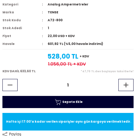
Kategori
Analog Ampermetreler
Marka
TENSE
Stok Kodu
A72-800
Stok Adedi
1
Fiyat
22,00 USD + KDV
Havale
601,92 TL (%5,00 havale indirimi)
528,00 TL
+ KDV
1.056,00 TL
+ KDV
KDV DAHİL 633,60 TL
*47,70 TL den başlayan taksitlerle!
Sepete Ekle
Hafta içi 17:00'a kadar verilen siparişler aynı gün kargoya verilmektedir.
Paylaş