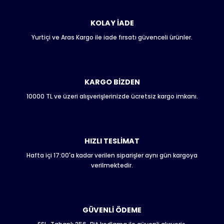
kullanarak tarafımıza iletebilirsiniz.
Görüş ve önerileriniz için teşekkür ederiz.
KOLAY İADE
Yurtiçi ve Aras Kargo ile iade fırsatı güvenceli ürünler.
Ürün resmi kalitesiz, bozuk veya görüntülenemiyor.
Ürün açıklamasında eksik bilgiler bulunuyor.
Ürün bilgilerinde hatalar bulunuyor.
Ürün fiyatı diğer sitelerden daha pahalı.
KARGO BİZDEN
Bu ürüne benzer farklı alternatifler olmalı.
10000 TL ve üzeri alışverişlerinizde ücretsiz kargo imkanı.
HIZLI TESLİMAT
Hafta içi 17:00'a kadar verilen siparişler aynı gün kargoya
Gönder
verilmektedir.
GÜVENLİ ÖDEME