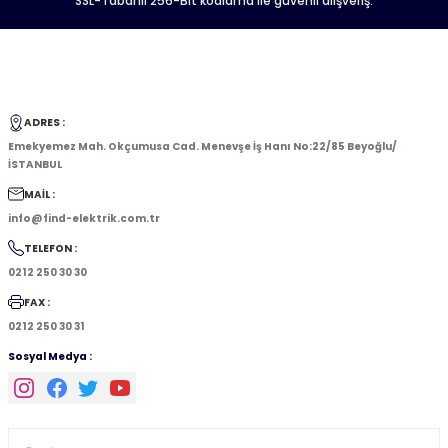
SSL-Tabanlı 256-Bit kodlama ile güvenli alışveriş.
ADRES :
Emekyemez Mah. Okçumusa Cad. Menevşe İş Hanı No:22/85 Beyoğlu/
İSTANBUL
MAİL :
info@find-elektrik.com.tr
TELEFON :
0212 250 30 30
FAX :
0212 250 30 31
Sosyal Medya :