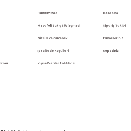
Hakkımızda
Hesabım
Mesafeli Satış Sözleşmesi
Sipariş Takibi
Gizlilik ve Güvenlik
Favorileriniz
İptal İade Koşullari
Sepetiniz
Formu
Kişisel Veriler Politikası