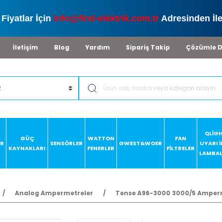
Fiyatlar İçin
info@find-elektrik.com.tr
Adresinden İle
İletişim
Blog
Yardım
Sipariş Takip
Çözümle D
QLİG
GÜÇ
WATTON
FAN
AR
SENSÖRLER
GWEST&WOER
UYARI 
KAYNAKLARI
FENERLER
FİLTRELER
LAMBAL
Analog Ampermetreler
Tense A96-3000 3000/5 Ampe