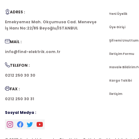
ADRES :
Yeni Üyelik
Emekyemez Mah. Okçumusa Cad. Menevşe
Üye Girişi
İş Hanı No:22/85 Beyoğlu/İSTANBUL
Şifremi Unuttum
MAİL :
info@find-elektrik.com.tr
İletişim Formu
TELEFON :
Havale Bildirim 
0212 250 30 30
Kargo Takibi
FAX :
İletişim
0212 250 30 31
Sosyal Medya :