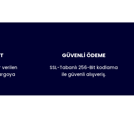
anarak
AT
GÜVENLİ ÖDEME
 verilen
SSL-Tabanlı 256-Bit kodlama
kargoya
ile güvenli alışveriş.