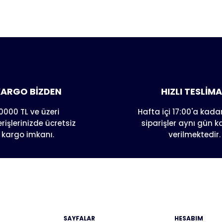
er konularda yetersiz gördüğünüz noktaları öneri formunu kull
nda henüz soru sorulmamış.
e ilk yorumu siz yapın!
Yorum Yaz
Soru Sor
ARGO BİZDEN
HIZLI TESLİM
0000 TL ve üzeri
Hafta içi 17:00'a kadar
erişlerinizde ücretsiz
siparişler aynı gün 
kargo imkanı.
verilmektedir.
Gönder
SAYFALAR
HESABIM