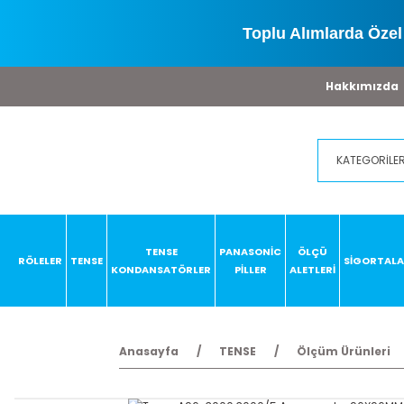
Toplu Alımlarda Özel 
Hakkımızda
TENSE
PANASONİC
ÖLÇÜ
RÖLELER
TENSE
SİGORTAL
KONDANSATÖRLER
PİLLER
ALETLERİ
Anasayfa
TENSE
Ölçüm Ürünleri