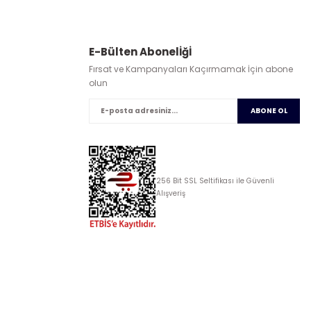
E-Bülten Abonelİğİ
Fırsat ve Kampanyaları Kaçırmamak İçin abone
olun
ABONE OL
256 Bit SSL Seltifikası ile Güvenli
Alışveriş