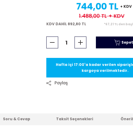
744,00 TL
+ KDV
1.488,00 TL
+ KDV
KDV DAHİL 892,80 TL
*67,21 TL den baş
Sepet
Hafta içi 17:00'a kadar verilen sipariş
kargoya verilmektedir.
Paylaş
Soru & Cevap
Taksit Seçenekleri
Öneril