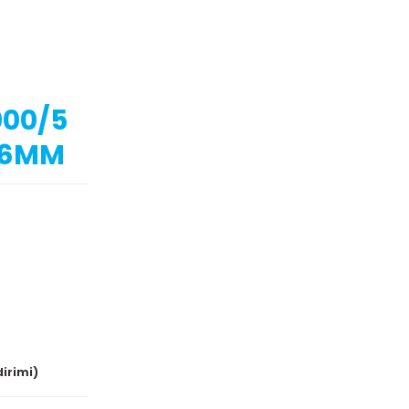
000/5
96MM
dirimi)