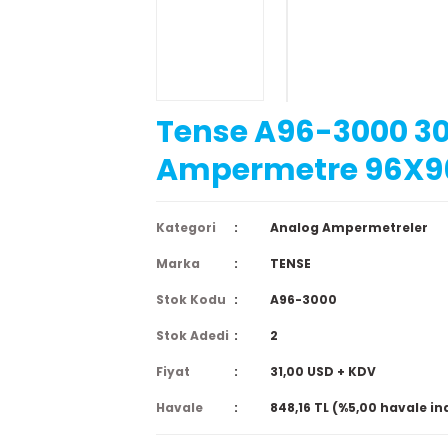
Tense A96-3000 3
Ampermetre 96X
Kategori
Analog Ampermetreler
Marka
TENSE
Stok Kodu
A96-3000
Stok Adedi
2
Fiyat
31,00 USD + KDV
Havale
848,16 TL (%5,00 havale in