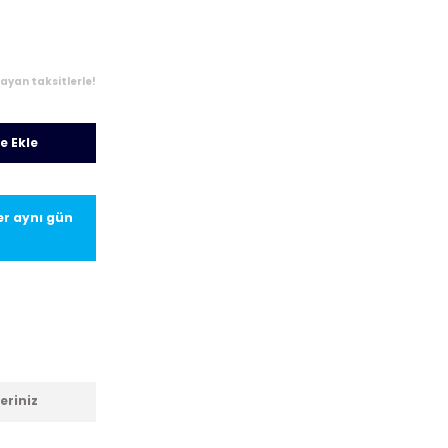
layan taksitlerle!
e Ekle
ler aynı gün
eriniz