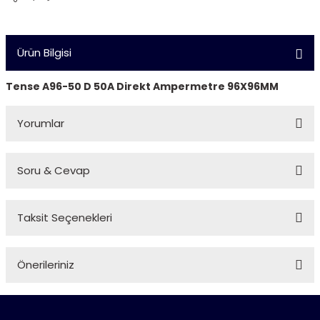
Ürün Bilgisi
Tense A96-50 D 50A Direkt Ampermetre 96X96MM
Yorumlar
Soru & Cevap
Bu ürüne ilk yorumu siz yapın!
Taksit Seçenekleri
Yorum Yaz
Ürün hakkında henüz soru sorulmamış.
Önerileriniz
Soru Sor
Bu ürünün fiyat bilgisi, resim, ürün açıklamalarında ve diğer
konularda yetersiz gördüğünüz noktaları öneri formunu