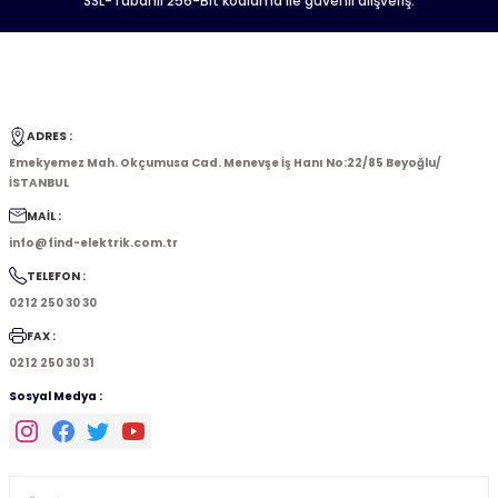
SSL-Tabanlı 256-Bit kodlama ile güvenli alışveriş.
ADRES :
Emekyemez Mah. Okçumusa Cad. Menevşe İş Hanı No:22/85 Beyoğlu/
İSTANBUL
MAİL :
info@find-elektrik.com.tr
TELEFON :
0212 250 30 30
FAX :
0212 250 30 31
Sosyal Medya :