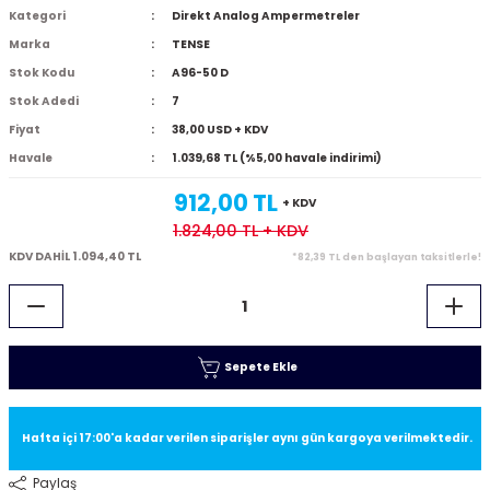
Kategori
Direkt Analog Ampermetreler
Marka
TENSE
Stok Kodu
A96-50 D
Stok Adedi
7
Fiyat
38,00 USD + KDV
Havale
1.039,68 TL (%5,00 havale indirimi)
912,00 TL
+ KDV
1.824,00 TL
+ KDV
KDV DAHİL 1.094,40 TL
*82,39 TL den başlayan taksitlerle!
Sepete Ekle
Hafta içi 17:00'a kadar verilen siparişler aynı gün kargoya verilmektedir.
Paylaş