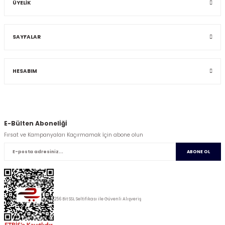
ÜYELİK
SAYFALAR
HESABIM
E-Bülten Abonelİğİ
Fırsat ve Kampanyaları Kaçırmamak İçin abone olun
ABONE OL
256 Bit SSL Seltifikası ile Güvenli Alışveriş