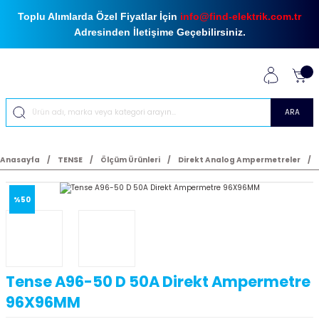
Toplu Alımlarda Özel Fiyatlar İçin
info@find-elektrik.com.tr
Adresinden İletişime Geçebilirsiniz.
ARA
Anasayfa
TENSE
Ölçüm Ürünleri
Direkt Analog Ampermetreler
%50
Tense A96-50 D 50A Direkt Ampermetre
96X96MM