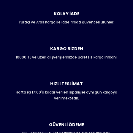
kullanarak tarafımıza iletebilirsiniz.
Görüş ve önerileriniz için teşekkür ederiz.
KOLAY İADE
Yurtiçi ve Aras Kargo ile iade fırsatı güvenceli ürünler.
Ürün resmi kalitesiz, bozuk veya görüntülenemiyor.
Ürün açıklamasında eksik bilgiler bulunuyor.
Ürün bilgilerinde hatalar bulunuyor.
Ürün fiyatı diğer sitelerden daha pahalı.
KARGO BİZDEN
Bu ürüne benzer farklı alternatifler olmalı.
10000 TL ve üzeri alışverişlerinizde ücretsiz kargo imkanı.
HIZLI TESLİMAT
Hafta içi 17:00'a kadar verilen siparişler aynı gün kargoya
Gönder
verilmektedir.
GÜVENLİ ÖDEME