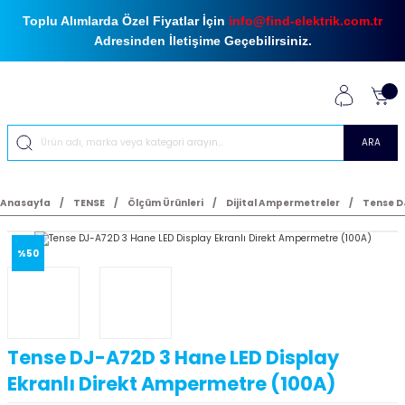
Toplu Alımlarda Özel Fiyatlar İçin
info@find-elektrik.com.tr
Adresinden İletişime Geçebilirsiniz.
ARA
Anasayfa
TENSE
Ölçüm Ürünleri
Dijital Ampermetreler
Tense D
%50
Tense DJ-A72D 3 Hane LED Display
Ekranlı Direkt Ampermetre (100A)