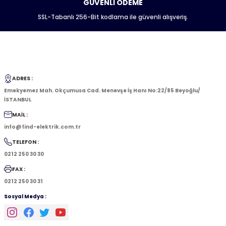
GÜVENLİ ÖDEME
SSL-Tabanlı 256-Bit kodlama ile güvenli alışveriş.
ADRES :
Emekyemez Mah. Okçumusa Cad. Menevşe İş Hanı No:22/85 Beyoğlu/
İSTANBUL
MAİL :
info@find-elektrik.com.tr
TELEFON :
0212 250 30 30
FAX :
0212 250 30 31
Sosyal Medya :