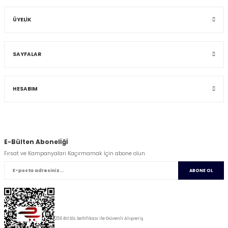
ÜYELİK
SAYFALAR
HESABIM
E-Bülten Abonelİğİ
Fırsat ve Kampanyaları Kaçırmamak İçin abone olun
ABONE OL
256 Bit SSL Seltifikası ile Güvenli Alışveriş