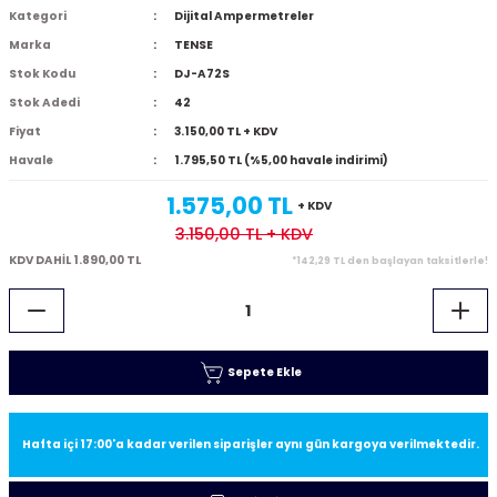
Kategori
Dijital Ampermetreler
Marka
TENSE
Stok Kodu
DJ-A72S
Stok Adedi
42
Fiyat
3.150,00 TL + KDV
Havale
1.795,50 TL (%5,00 havale indirimi)
1.575,00 TL
+ KDV
3.150,00 TL
+ KDV
KDV DAHİL 1.890,00 TL
*142,29 TL den başlayan taksitlerle!
Sepete Ekle
Hafta içi 17:00'a kadar verilen siparişler aynı gün kargoya verilmektedir.