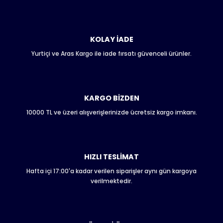
Bu ürünün fiyat bilgisi, resim, ürün açıklamalarında ve diğer
konularda yetersiz gördüğünüz noktaları öneri formunu
kullanarak tarafımıza iletebilirsiniz.
Görüş ve önerileriniz için teşekkür ederiz.
KOLAY İADE
Yurtiçi ve Aras Kargo ile iade fırsatı güvenceli ürünler.
Ürün resmi kalitesiz, bozuk veya görüntülenemiyor.
Ürün açıklamasında eksik bilgiler bulunuyor.
Ürün bilgilerinde hatalar bulunuyor.
Ürün fiyatı diğer sitelerden daha pahalı.
KARGO BİZDEN
Bu ürüne benzer farklı alternatifler olmalı.
10000 TL ve üzeri alışverişlerinizde ücretsiz kargo imkanı.
HIZLI TESLİMAT
Hafta içi 17:00'a kadar verilen siparişler aynı gün kargoya
Gönder
verilmektedir.