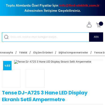
Toplu Alımlarda Özel Fiyatlar İçin
info@find-elektrik.com.tr
Adresinden İletişime Geçebilirsiniz.
ARA
Anasayfa
TENSE
Ölçüm Ürünleri
Dijital Ampermetreler
Tense D
%50
Tense DJ-A72S 3 Hane LED Display
Ekranlı Setli Ampermetre