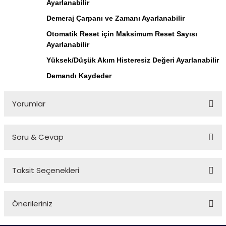
Ayarlanabilir
Demeraj Çarpanı ve Zamanı Ayarlanabilir
Otomatik Reset için Maksimum Reset Sayısı
Ayarlanabilir
Yüksek/Düşük Akım Histeresiz Değeri Ayarlanabilir
Demandı Kaydeder
Yorumlar
Soru & Cevap
Bu ürüne ilk yorumu siz yapın!
Taksit Seçenekleri
Yorum Yaz
Ürün hakkında henüz soru sorulmamış.
Önerileriniz
Soru Sor