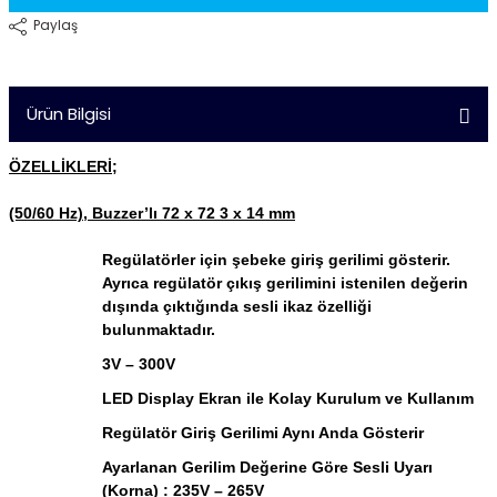
Paylaş
Ürün Bilgisi
ÖZELLİKLERİ;
(50/60 Hz), Buzzer’lı 72 x 72 3 x 14 mm
Regülatörler için şebeke giriş gerilimi gösterir.
Ayrıca regülatör çıkış gerilimini istenilen değerin
dışında çıktığında sesli ikaz özelliği
bulunmaktadır.
3V – 300V
LED Display Ekran ile Kolay Kurulum ve Kullanım
Regülatör Giriş Gerilimi Aynı Anda Gösterir
Ayarlanan Gerilim Değerine Göre Sesli Uyarı
(Korna) : 235V – 265V