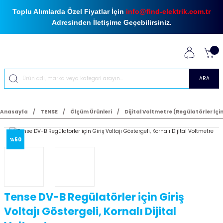
Toplu Alımlarda Özel Fiyatlar İçin
info@find-elektrik.com.tr
Adresinden İletişime Geçebilirsiniz.
ARA
Anasayfa
TENSE
Ölçüm Ürünleri
Dijital Voltmetre (Regülatörler İçi
%50
Tense DV-B Regülatörler için Giriş
Voltajı Göstergeli, Kornalı Dijital