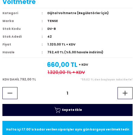
Voltmetre
Kategori
Dijital Voltmetre (Regülatörler İçin)
Marka
TENSE
Stok Kodu
DV-B
Stok Adedi
42
Fiyat
1.320,00 TL + KDV
Havale
752,40 TL (%5,00 havale indirimi)
660,00 TL
+ KDV
1.320,00 TL
+ KDV
KDV DAHİL 792,00 TL
*59,62 TL den başlayan taksitlerle!
Sepete Ekle
Hafta içi 17:00'a kadar verilen siparişler aynı gün kargoya verilmektedir.