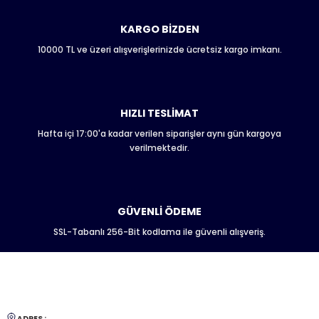
Ürün bilgilerinde hatalar bulunuyor.
Ürün fiyatı diğer sitelerden daha pahalı.
KARGO BİZDEN
Bu ürüne benzer farklı alternatifler olmalı.
10000 TL ve üzeri alışverişlerinizde ücretsiz kargo imkanı.
HIZLI TESLİMAT
Hafta içi 17:00'a kadar verilen siparişler aynı gün kargoya
Gönder
verilmektedir.
GÜVENLİ ÖDEME
SSL-Tabanlı 256-Bit kodlama ile güvenli alışveriş.
ADRES :