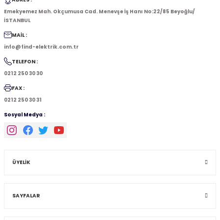
Emekyemez Mah. Okçumusa Cad. Menevşe İş Hanı No:22/85 Beyoğlu/
İSTANBUL
MAİL :
info@find-elektrik.com.tr
TELEFON :
0212 250 30 30
FAX :
0212 250 30 31
Sosyal Medya :
ÜYELİK
SAYFALAR