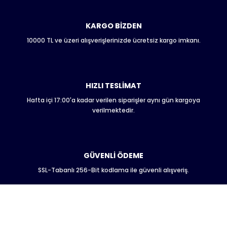
Ürün bilgilerinde hatalar bulunuyor.
Ürün fiyatı diğer sitelerden daha pahalı.
KARGO BİZDEN
Bu ürüne benzer farklı alternatifler olmalı.
10000 TL ve üzeri alışverişlerinizde ücretsiz kargo imkanı.
HIZLI TESLİMAT
Hafta içi 17:00'a kadar verilen siparişler aynı gün kargoya
Gönder
verilmektedir.
GÜVENLİ ÖDEME
SSL-Tabanlı 256-Bit kodlama ile güvenli alışveriş.