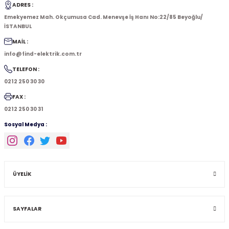
ADRES :
Emekyemez Mah. Okçumusa Cad. Menevşe İş Hanı No:22/85 Beyoğlu/
İSTANBUL
MAİL :
info@find-elektrik.com.tr
TELEFON :
0212 250 30 30
FAX :
0212 250 30 31
Sosyal Medya :
ÜYELİK
SAYFALAR