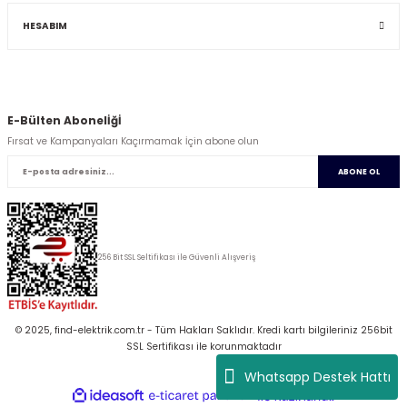
HESABIM
E-Bülten Abonelİğİ
Fırsat ve Kampanyaları Kaçırmamak İçin abone olun
ABONE OL
256 Bit SSL Seltifikası ile Güvenli Alışveriş
© 2025, find-elektrik.com.tr - Tüm Hakları Saklıdır. Kredi kartı bilgileriniz 256bit
SSL Sertifikası ile korunmaktadır
Whatsapp Destek Hattı
ideasoft
ile
e-