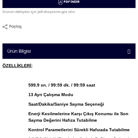
PDF İNDİR
Ürünün detayları için pdf dosyasına göz atın.
Paylaş
Ürün Bilgisi
ÖZELLİKLERİ;
599.9 sn. / 99:59 dk. / 99:59 saat
13 Ayrı Çalışma Modu
Saat/Dakika/Saniye Sayma Seçeneği
Enerji Kesilmelerine Karşı Çıkış Konumu ile Son
Sayma Değerini Hafıza Tutabilme
Kontrol Parametlerini Sürekli Hafızada Tutabilme