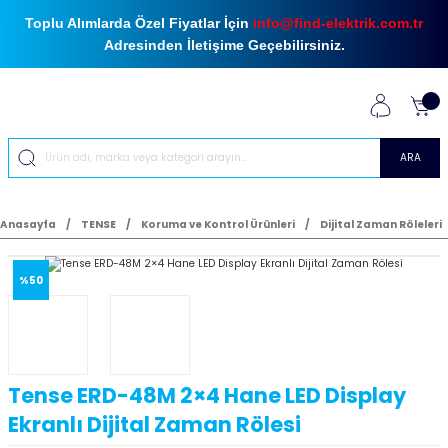
Toplu Alımlarda Özel Fiyatlar İçin
info@find-elektrik.com.tr
Adresinden İletişime Geçebilirsiniz.
ARA
Anasayfa
TENSE
Koruma ve Kontrol Ürünleri
Dijital Zaman Röleleri
%50
Tense ERD-48M 2×4 Hane LED Display
Ekranlı Dijital Zaman Rölesi