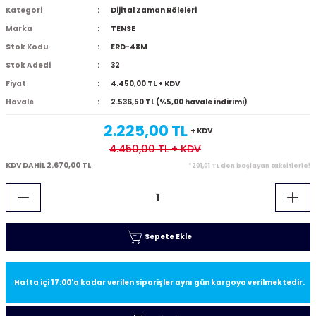
Kategori
Dijital Zaman Röleleri
Marka
TENSE
Stok Kodu
ERD-48M
Stok Adedi
32
Fiyat
4.450,00 TL + KDV
Havale
2.536,50 TL (%5,00 havale indirimi)
2.225,00 TL
+ KDV
4.450,00 TL
+ KDV
KDV DAHİL 2.670,00 TL
*201,01 TL den başlayan taksitlerle!
Sepete Ekle
Hafta içi 17:00'a kadar verilen siparişler aynı gün kargoya verilmektedir.