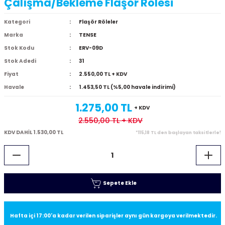
Çalışma/Bekleme Flaşör Rölesi
Kategori
Flaşör Röleler
Marka
TENSE
Stok Kodu
ERV-09D
Stok Adedi
31
Fiyat
2.550,00 TL + KDV
Havale
1.453,50 TL (%5,00 havale indirimi)
1.275,00 TL
+ KDV
2.550,00 TL
+ KDV
KDV DAHİL 1.530,00 TL
*115,18 TL den başlayan taksitlerle!
Sepete Ekle
Hafta içi 17:00'a kadar verilen siparişler aynı gün kargoya verilmektedir.