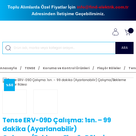
Toplu Alımlarda Özel Fiyatlar İçin
info@find-elektrik.com.tr
Adresinden İletişime Geçebilirsiniz.
ARA
Anasayfa
TENSE
Koruma ve Kontrol Ürünleri
Flaşör Röleler
Tens
%50
Tense ERV-09D Çalışma: 1sn. – 99
dakika (Ayarlanabilir)