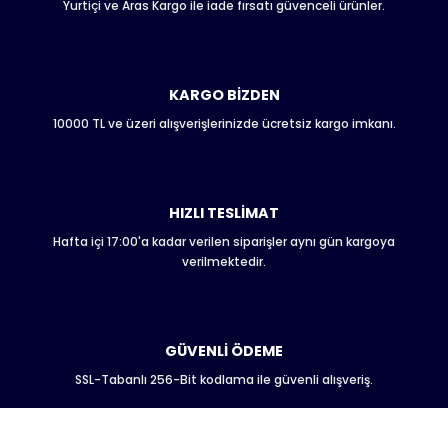
Yurtiçi ve Aras Kargo ile iade fırsatı güvenceli ürünler.
Ürün fiyatı diğer sitelerden daha pahalı.
Ürün & Stok Kodu:
Bu ürüne benzer farklı alternatifler olmalı.
*
KARGO BİZDEN
Telefon:
10000 TL ve üzeri alışverişlerinizde ücretsiz kargo imkanı.
*
Gönder
Eklemek İstedikleriniz
HIZLI TESLİMAT
Hafta içi 17:00'a kadar verilen siparişler aynı gün kargoya
verilmektedir.
GÜVENLİ ÖDEME
SSL-Tabanlı 256-Bit kodlama ile güvenli alışveriş.