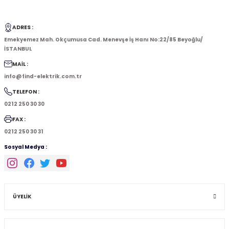
İptal
Gönder
ADRES :
Emekyemez Mah. Okçumusa Cad. Menevşe İş Hanı No:22/85 Beyoğlu/
İSTANBUL
MAİL :
info@find-elektrik.com.tr
TELEFON :
0212 250 30 30
FAX :
0212 250 30 31
Sosyal Medya :
ÜYELİK