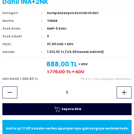
Dahil 1NA+2NK
Kategori
Kompanzasyon Kontaktörleri
Marka
TENSE
Stok Kodu
KMP-5 kVAr
Stok Adedi
3
Fiyat
37,00 USD + KDV
Havale
1.012,32 TL (%5,00 havale indirimi)
888,00 TL
+ KDV
1.776,00 TL
+ KDV
KDV DAHİL 1.065,60 TL
*80,22 TL den başlayan taksitlerle!
Sepete Ekle
Hafta içi 17:00'a kadar verilen siparişler aynı gün kargoya verilmektedir.