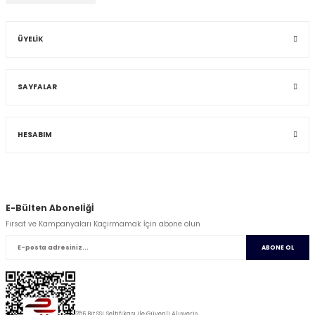
ÜYELİK
SAYFALAR
HESABIM
E-Bülten Abonelİğİ
Fırsat ve Kampanyaları Kaçırmamak İçin abone olun
ABONE OL
256 Bit SSL Seltifikası ile Güvenli Alışveriş