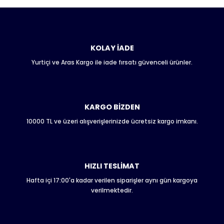
Bu ürünün fiyat bilgisi, resim, ürün açıklamalarında ve diğer
konularda yetersiz gördüğünüz noktaları öneri formunu
kullanarak tarafımıza iletebilirsiniz.
Görüş ve önerileriniz için teşekkür ederiz.
KOLAY İADE
Yurtiçi ve Aras Kargo ile iade fırsatı güvenceli ürünler.
Ürün resmi kalitesiz, bozuk veya görüntülenemiyor.
Ürün açıklamasında eksik bilgiler bulunuyor.
Ürün bilgilerinde hatalar bulunuyor.
Ürün fiyatı diğer sitelerden daha pahalı.
KARGO BİZDEN
Bu ürüne benzer farklı alternatifler olmalı.
10000 TL ve üzeri alışverişlerinizde ücretsiz kargo imkanı.
HIZLI TESLİMAT
Hafta içi 17:00'a kadar verilen siparişler aynı gün kargoya
Gönder
verilmektedir.