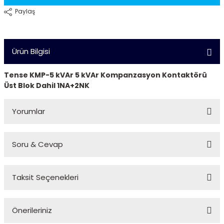
Paylaş
Ürün Bilgisi
Tense KMP-5 kVAr 5 kVAr Kompanzasyon Kontaktörü
Üst Blok Dahil 1NA+2NK
Yorumlar
Soru & Cevap
Bu ürüne ilk yorumu siz yapın!
Taksit Seçenekleri
Yorum Yaz
Ürün hakkında henüz soru sorulmamış.
Önerileriniz
Soru Sor