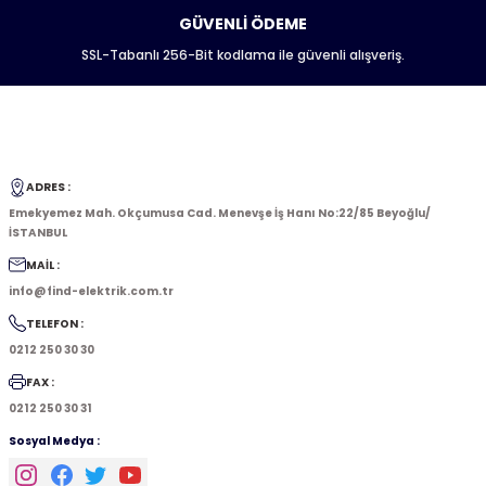
GÜVENLİ ÖDEME
SSL-Tabanlı 256-Bit kodlama ile güvenli alışveriş.
ADRES :
Emekyemez Mah. Okçumusa Cad. Menevşe İş Hanı No:22/85 Beyoğlu/
İSTANBUL
MAİL :
info@find-elektrik.com.tr
TELEFON :
0212 250 30 30
FAX :
0212 250 30 31
Sosyal Medya :