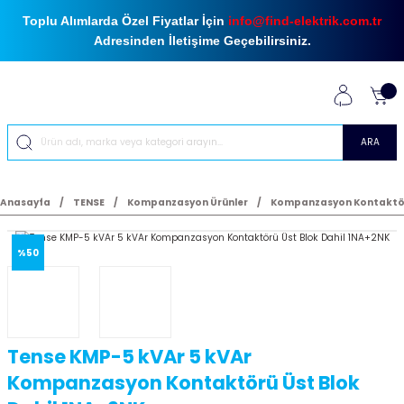
Toplu Alımlarda Özel Fiyatlar İçin
info@find-elektrik.com.tr
Adresinden İletişime Geçebilirsiniz.
ARA
Anasayfa
TENSE
Kompanzasyon Ürünler
Kompanzasyon Kontaktör
%50
Tense KMP-5 kVAr 5 kVAr
Kompanzasyon Kontaktörü Üst Blok