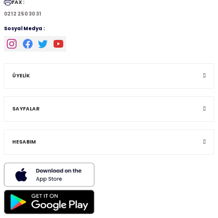
FAX :
0212 250 30 31
Sosyal Medya :
ÜYELİK
SAYFALAR
HESABIM