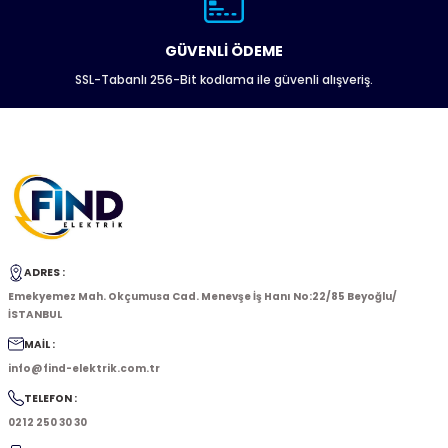
GÜVENLİ ÖDEME
SSL-Tabanlı 256-Bit kodlama ile güvenli alışveriş.
ADRES :
Emekyemez Mah. Okçumusa Cad. Menevşe İş Hanı No:22/85 Beyoğlu/
İSTANBUL
MAİL :
info@find-elektrik.com.tr
TELEFON :
0212 250 30 30