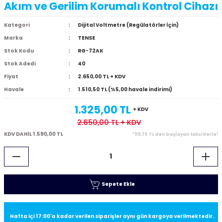
Akım ve Gerilim Korumalı Kontrol Cihazı
Kategori
Dijital Voltmetre (Regülatörler İçin)
Marka
TENSE
Stok Kodu
RG-72AK
Stok Adedi
40
Fiyat
2.650,00 TL + KDV
Havale
1.510,50 TL (%5,00 havale indirimi)
1.325,00 TL
+ KDV
2.650,00 TL
+ KDV
KDV DAHİL 1.590,00 TL
*119,70 TL den başlayan taksitlerle!
Sepete Ekle
Hafta içi 17:00'a kadar verilen siparişler aynı gün kargoya verilmektedir.