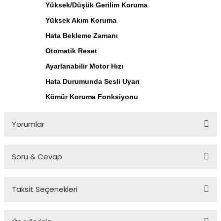
Yüksek/Düşük Gerilim Koruma
Yüksek Akım Koruma
Hata Bekleme Zamanı
Otomatik Reset
Ayarlanabilir Motor Hızı
Hata Durumunda Sesli Uyarı
Kömür Koruma Fonksiyonu
Yorumlar
Soru & Cevap
Bu ürüne ilk yorumu siz yapın!
Taksit Seçenekleri
Yorum Yaz
Ürün hakkında henüz soru sorulmamış.