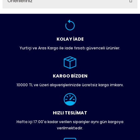
Önerileriniz
Soru Sor
Bu ürünün fiyat bilgisi, resim, ürün açıklamalarında ve diğer
konularda yetersiz gördüğünüz noktaları öneri formunu
kullanarak tarafımıza iletebilirsiniz.
Görüş ve önerileriniz için teşekkür ederiz.
KOLAY İADE
Yurtiçi ve Aras Kargo ile iade fırsatı güvenceli ürünler.
Ürün resmi kalitesiz, bozuk veya görüntülenemiyor.
Ürün açıklamasında eksik bilgiler bulunuyor.
Ürün bilgilerinde hatalar bulunuyor.
Ürün fiyatı diğer sitelerden daha pahalı.
KARGO BİZDEN
Bu ürüne benzer farklı alternatifler olmalı.
10000 TL ve üzeri alışverişlerinizde ücretsiz kargo imkanı.
HIZLI TESLİMAT
Hafta içi 17:00'a kadar verilen siparişler aynı gün kargoya
Gönder
verilmektedir.