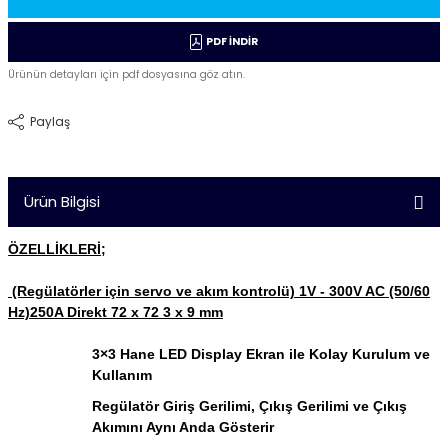
PDF İNDİR
Ürünün detayları için pdf dosyasına göz atın.
Paylaş
Ürün Bilgisi
ÖZELLİKLERİ;
(Regülatörler için servo ve akım kontrolü) 1V - 300V AC (50/60
Hz)250A Direkt 72 x 72 3 x 9 mm
3×3 Hane LED Display Ekran ile Kolay Kurulum ve
Kullanım
Regülatör Giriş Gerilimi, Çıkış Gerilimi ve Çıkış
Akımını Aynı Anda Gösterir