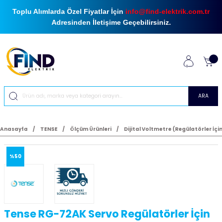
Toplu Alımlarda Özel Fiyatlar İçin
info@find-elektrik.com.tr
Adresinden İletişime Geçebilirsiniz.
ARA
Anasayfa
TENSE
Ölçüm Ürünleri
Dijital Voltmetre (Regülatörler İçi
%50
Tense RG-72AK Servo Regülatörler İçin