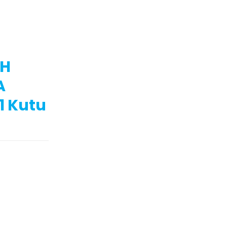
5H
A
1 Kutu