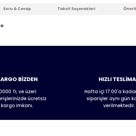
Soru & Cevap
Taksit Seçenekleri
Öneril
ta
er konularda yetersiz gördüğünüz noktaları öneri formunu kull
nda henüz soru sorulmamış.
e ilk yorumu siz yapın!
Yorum Yaz
Soru Sor
ARGO BİZDEN
HIZLI TESLİM
0000 TL ve üzeri
Hafta içi 17:00'a kadar
erişlerinizde ücretsiz
siparişler aynı gün 
kargo imkanı.
verilmektedir.