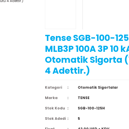
Tense SGB-100-12
MLB3P 100A 3P 10 k
Otomatik Sigorta (
4 Adettir.)
Kategori
Otomatik Sigortalar
Marka
TENSE
Stok Kodu
SGB-100-125H
Stok Adedi
5
Fiyat
42,00 USD + KDV