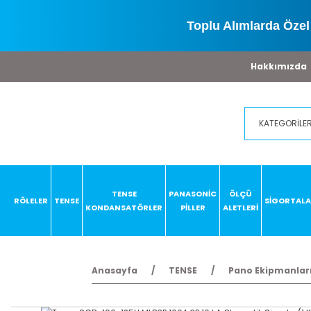
Toplu Alımlarda Özel 
Hakkımızda
TENSE
PANASONİC
ÖLÇÜ
RÖLELER
TENSE
SİGORTAL
KONDANSATÖRLER
PİLLER
ALETLERİ
Anasayfa
TENSE
Pano Ekipmanlar