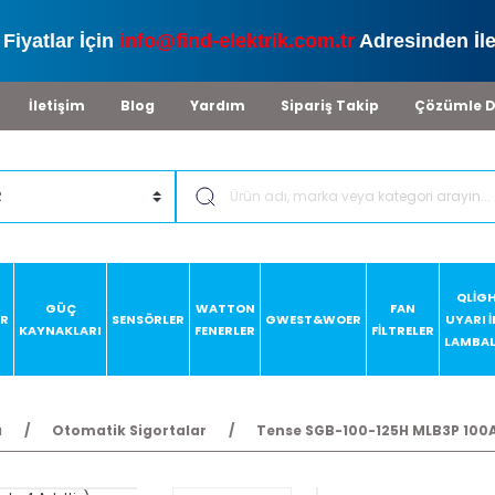
Fiyatlar İçin
info@find-elektrik.com.tr
Adresinden İle
İletişim
Blog
Yardım
Sipariş Takip
Çözümle D
QLİG
GÜÇ
WATTON
FAN
AR
SENSÖRLER
GWEST&WOER
UYARI 
KAYNAKLARI
FENERLER
FİLTRELER
LAMBAL
ı
Otomatik Sigortalar
Tense SGB-100-125H MLB3P 100A 3