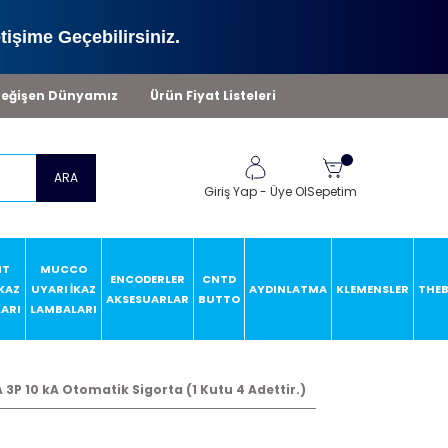
tişime Geçebilirsiniz.
eğişen Dünyamız
Ürün Fiyat Listeleri
ARA
Giriş Yap
-
Üye Ol
Sepetim
HT
MUCCO
ENCODERLER
CNTD
İKAZ
UYARI İKAZ
AYDINLATMA
KLEMENSLER
THE
AKSESUARLAR
BUTTO
ARI
LAMBALARI
P 10 kA Otomatik Sigorta (1 Kutu 4 Adettir.)