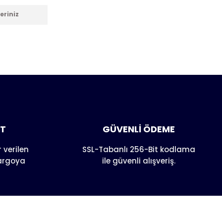
eriniz
anarak
AT
GÜVENLİ ÖDEME
 verilen
SSL-Tabanlı 256-Bit kodlama
kargoya
ile güvenli alışveriş.