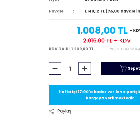
Havale
1.149,12 TL (%5,00 havale i
1.008,00 TL
+ KD
2.016,00 TL
+ KDV
KDV DAHİL 1.209,60 TL
*91,06 TL den baş
Sepet
Hafta içi 17:00'a kadar verilen sipariş
kargoya verilmektedir.
Paylaş