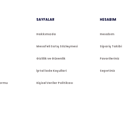
Gönder
SAYFALAR
HESABIM
Hakkımızda
Hesabım
Mesafeli Satış Sözleşmesi
Sipariş Takibi
Gizlilik ve Güvenlik
Favorileriniz
İptal İade Koşullari
Sepetiniz
Formu
Kişisel Veriler Politikası