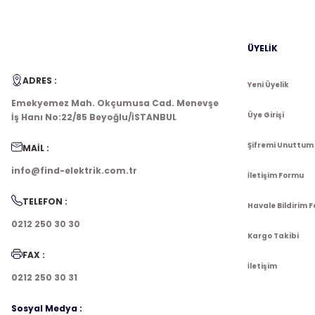
ÜYELİK
ADRES :
Yeni Üyelik
Emekyemez Mah. Okçumusa Cad. Menevşe
Üye Girişi
İş Hanı No:22/85 Beyoğlu/İSTANBUL
Şifremi Unuttum
MAİL :
info@find-elektrik.com.tr
İletişim Formu
TELEFON :
Havale Bildirim 
0212 250 30 30
Kargo Takibi
FAX :
İletişim
0212 250 30 31
Sosyal Medya :