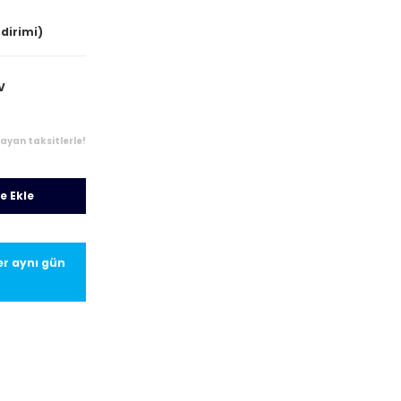
ndirimi)
V
layan taksitlerle!
e Ekle
ler aynı gün