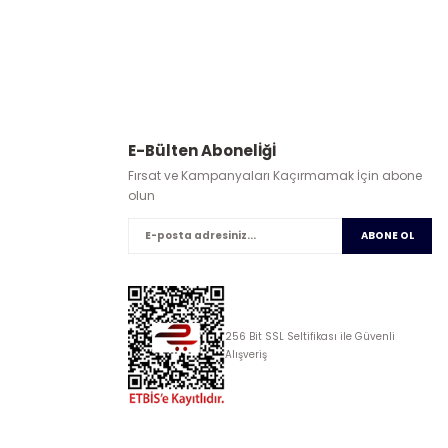
E-Bülten Abonelİğİ
Fırsat ve Kampanyaları Kaçırmamak İçin abone
olun
ABONE OL
256 Bit SSL Seltifikası ile Güvenli
Alışveriş