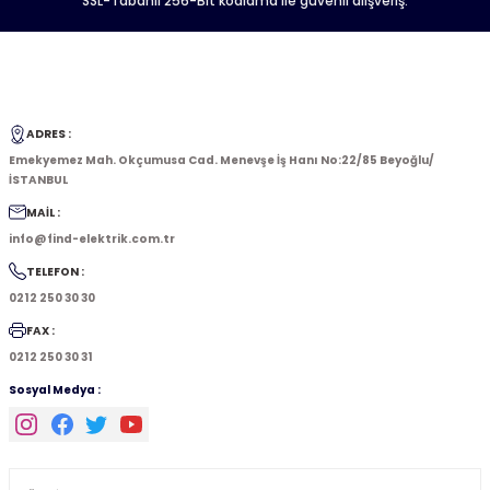
SSL-Tabanlı 256-Bit kodlama ile güvenli alışveriş.
ADRES :
Emekyemez Mah. Okçumusa Cad. Menevşe İş Hanı No:22/85 Beyoğlu/
İSTANBUL
MAİL :
info@find-elektrik.com.tr
TELEFON :
0212 250 30 30
FAX :
0212 250 30 31
Sosyal Medya :