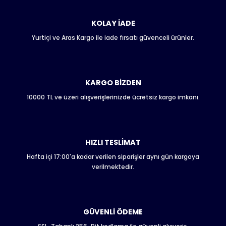
kullanarak tarafımıza iletebilirsiniz.
Görüş ve önerileriniz için teşekkür ederiz.
KOLAY İADE
Yurtiçi ve Aras Kargo ile iade fırsatı güvenceli ürünler.
Ürün resmi kalitesiz, bozuk veya görüntülenemiyor.
Ürün açıklamasında eksik bilgiler bulunuyor.
Ürün bilgilerinde hatalar bulunuyor.
Ürün fiyatı diğer sitelerden daha pahalı.
KARGO BİZDEN
Bu ürüne benzer farklı alternatifler olmalı.
10000 TL ve üzeri alışverişlerinizde ücretsiz kargo imkanı.
HIZLI TESLİMAT
Hafta içi 17:00'a kadar verilen siparişler aynı gün kargoya
Gönder
verilmektedir.
GÜVENLİ ÖDEME