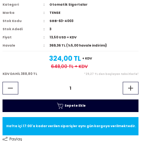
Kategori
Otomatik Sigortalar
Marka
TENSE
Stok Kodu
SGB-63-4003
Stok Adedi
3
Fiyat
13,50 USD + KDV
Havale
369,36 TL (%5,00 havale indirimi)
324,00 TL
+ KDV
648,00 TL
+ KDV
KDV DAHİL 388,80 TL
*29,27 TL den başlayan taksitlerle!
Sepete Ekle
Hafta içi 17:00'a kadar verilen siparişler aynı gün kargoya verilmektedir.
Paylaş