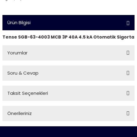
Ürün Bilgisi
Tense SGB-63-4003 MCB 3P 40A 4.5 kA Otomatik Sigorta
Yorumlar
Soru & Cevap
Bu ürüne ilk yorumu siz yapın!
Taksit Seçenekleri
Yorum Yaz
Ürün hakkında henüz soru sorulmamış.
Önerileriniz
Soru Sor
Bu ürünün fiyat bilgisi, resim, ürün açıklamalarında ve diğer
konularda yetersiz gördüğünüz noktaları öneri formunu