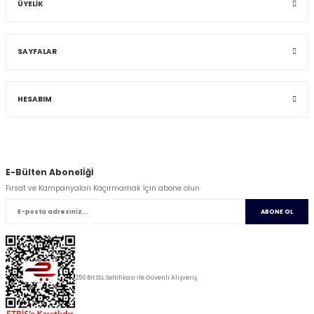
ÜYELİK
SAYFALAR
HESABIM
E-Bülten Abonelİğİ
Fırsat ve Kampanyaları Kaçırmamak İçin abone olun
ABONE OL
256 Bit SSL Seltifikası ile Güvenli Alışveriş