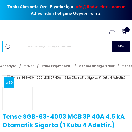
Toplu Alımlarda Özel Fiyatlar İçin
info@find-elektrik.com.tr
Adresinden İletişime Geçebilirsiniz.
ARA
Anasayfa
TENSE
Pano Ekipmanları
Otomatik Sigortalar
Tense
%50
Tense SGB-63-4003 MCB 3P 40A 4.5 kA
Otomatik Sigorta (1 Kutu 4 Adettir.)