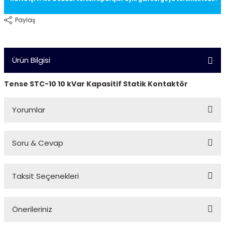
Sıcaklık Probları
SMP Serisi
Paylaş
Tek/Çift Kanal Haberleşmeli Sıcaklık K
SPNA Serisi
Cihazları
SRN Serisi
Ürün Bilgisi
Tense STC-10 10 kVar Kapasitif Statik Kontaktör
Yorumlar
Soru & Cevap
Bu ürüne ilk yorumu siz yapın!
Taksit Seçenekleri
Yorum Yaz
Ürün hakkında henüz soru sorulmamış.
Önerileriniz
Soru Sor