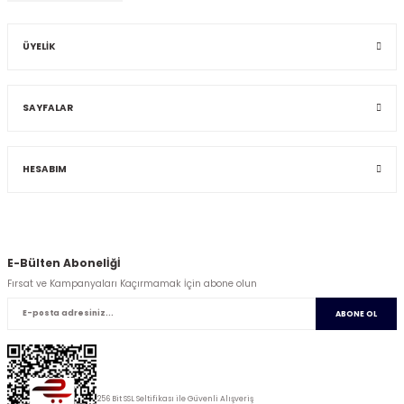
ÜYELİK
SAYFALAR
HESABIM
E-Bülten Abonelİğİ
Fırsat ve Kampanyaları Kaçırmamak İçin abone olun
ABONE OL
256 Bit SSL Seltifikası ile Güvenli Alışveriş