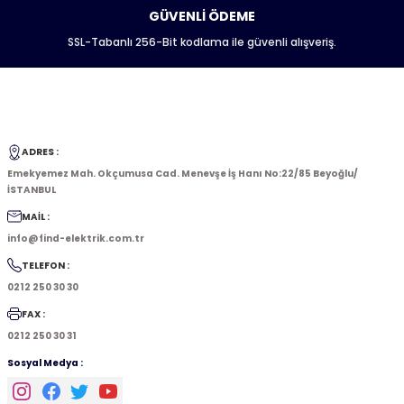
GÜVENLİ ÖDEME
SSL-Tabanlı 256-Bit kodlama ile güvenli alışveriş.
ADRES :
Emekyemez Mah. Okçumusa Cad. Menevşe İş Hanı No:22/85 Beyoğlu/
İSTANBUL
MAİL :
info@find-elektrik.com.tr
TELEFON :
0212 250 30 30
FAX :
0212 250 30 31
Sosyal Medya :