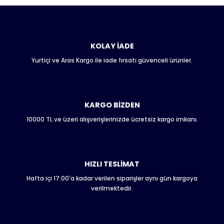
Bu ürünün fiyat bilgisi, resim, ürün açıklamalarında ve diğer
konularda yetersiz gördüğünüz noktaları öneri formunu
kullanarak tarafımıza iletebilirsiniz.
Görüş ve önerileriniz için teşekkür ederiz.
KOLAY İADE
Yurtiçi ve Aras Kargo ile iade fırsatı güvenceli ürünler.
Ürün resmi kalitesiz, bozuk veya görüntülenemiyor.
Ürün açıklamasında eksik bilgiler bulunuyor.
Ürün bilgilerinde hatalar bulunuyor.
Ürün fiyatı diğer sitelerden daha pahalı.
KARGO BİZDEN
Bu ürüne benzer farklı alternatifler olmalı.
10000 TL ve üzeri alışverişlerinizde ücretsiz kargo imkanı.
HIZLI TESLİMAT
Hafta içi 17:00'a kadar verilen siparişler aynı gün kargoya
Gönder
verilmektedir.