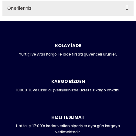
Önerileriniz
Soru Sor
Bu ürünün fiyat bilgisi, resim, ürün açıklamalarında ve diğer
konularda yetersiz gördüğünüz noktaları öneri formunu
kullanarak tarafımıza iletebilirsiniz.
Görüş ve önerileriniz için teşekkür ederiz.
KOLAY İADE
Yurtiçi ve Aras Kargo ile iade fırsatı güvenceli ürünler.
Ürün resmi kalitesiz, bozuk veya görüntülenemiyor.
Ürün açıklamasında eksik bilgiler bulunuyor.
Ürün bilgilerinde hatalar bulunuyor.
Ürün fiyatı diğer sitelerden daha pahalı.
KARGO BİZDEN
Bu ürüne benzer farklı alternatifler olmalı.
10000 TL ve üzeri alışverişlerinizde ücretsiz kargo imkanı.
HIZLI TESLİMAT
Hafta içi 17:00'a kadar verilen siparişler aynı gün kargoya
Gönder
verilmektedir.