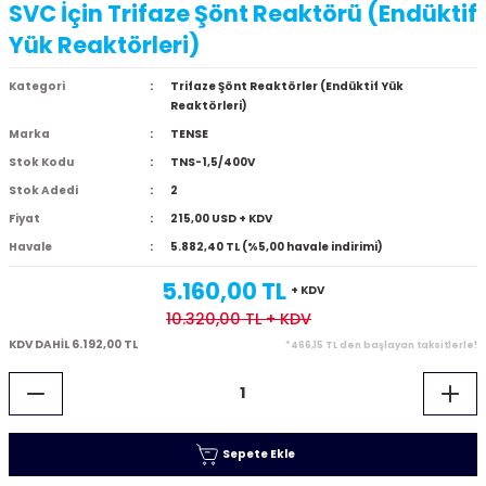
SVC İçin Trifaze Şönt Reaktörü (Endüktif
Yük Reaktörleri)
Kategori
Trifaze Şönt Reaktörler (Endüktif Yük
Reaktörleri)
Marka
TENSE
Stok Kodu
TNS-1,5/400V
Stok Adedi
2
Fiyat
215,00 USD + KDV
Havale
5.882,40 TL (%5,00 havale indirimi)
5.160,00 TL
+ KDV
10.320,00 TL
+ KDV
KDV DAHİL 6.192,00 TL
*466,15 TL den başlayan taksitlerle!
Sepete Ekle