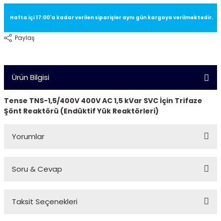
Hafta içi 17:00'a kadar verilen siparişler aynı gün kargoya verilmektedir.
Paylaş
Ürün Bilgisi
Tense TNS-1,5/400V 400V AC 1,5 kVar SVC İçin Trifaze
Şönt Reaktörü (Endüktif Yük Reaktörleri)
Yorumlar
Soru & Cevap
Bu ürüne ilk yorumu siz yapın!
Taksit Seçenekleri
Yorum Yaz
Ürün hakkında henüz soru sorulmamış.