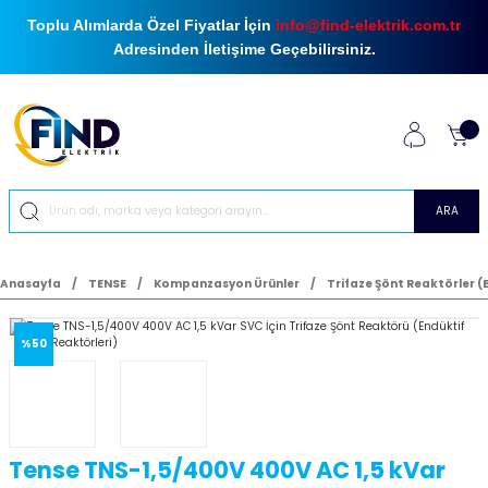
Toplu Alımlarda Özel Fiyatlar İçin
info@find-elektrik.com.tr
Adresinden İletişime Geçebilirsiniz.
ARA
Anasayfa
TENSE
Kompanzasyon Ürünler
Trifaze Şönt Reaktörler (
%50
Tense TNS-1,5/400V 400V AC 1,5 kVar