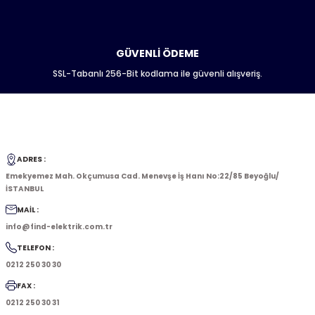
GÜVENLİ ÖDEME
SSL-Tabanlı 256-Bit kodlama ile güvenli alışveriş.
ADRES :
Emekyemez Mah. Okçumusa Cad. Menevşe İş Hanı No:22/85 Beyoğlu/
İSTANBUL
MAİL :
info@find-elektrik.com.tr
TELEFON :
0212 250 30 30
FAX :
0212 250 30 31