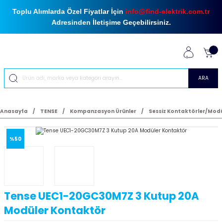
Toplu Alımlarda Özel Fiyatlar İçin
info@find-elektrik.com.tr
Adresinden İletişime Geçebilirsiniz.
ARA
Anasayfa
TENSE
Kompanzasyon Ürünler
Sessiz Kontaktörler/Modü
%50
Tense UEC1-20GC30M7Z 3 Kutup 20A
Modüler Kontaktör