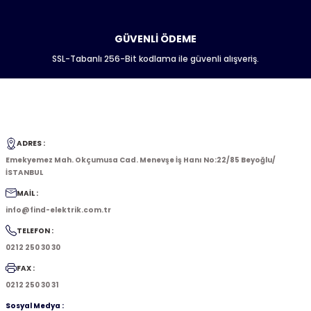
GÜVENLİ ÖDEME
SSL-Tabanlı 256-Bit kodlama ile güvenli alışveriş.
ADRES :
Emekyemez Mah. Okçumusa Cad. Menevşe İş Hanı No:22/85 Beyoğlu/
İSTANBUL
MAİL :
info@find-elektrik.com.tr
TELEFON :
0212 250 30 30
FAX :
0212 250 30 31
Sosyal Medya :