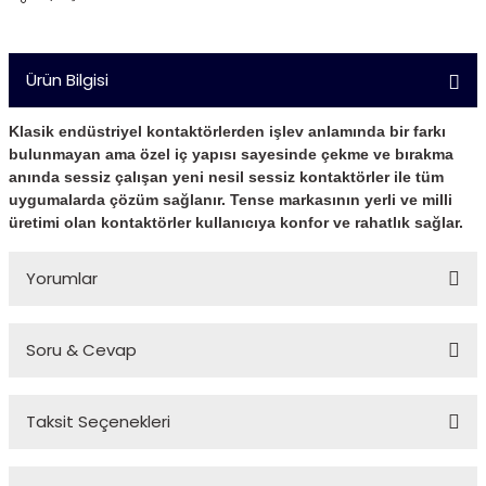
Ürün Bilgisi
Klasik endüstriyel kontaktörlerden işlev anlamında bir farkı
bulunmayan ama özel iç yapısı sayesinde çekme ve bırakma
anında sessiz çalışan yeni nesil sessiz kontaktörler ile tüm
uygumalarda çözüm sağlanır. Tense markasının yerli ve milli
üretimi olan kontaktörler kullanıcıya konfor ve rahatlık sağlar.
Yorumlar
Soru & Cevap
Bu ürüne ilk yorumu siz yapın!
Taksit Seçenekleri
Yorum Yaz
Ürün hakkında henüz soru sorulmamış.