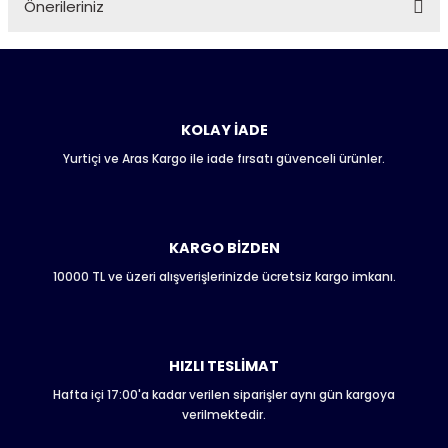
Önerileriniz
Soru Sor
Bu ürünün fiyat bilgisi, resim, ürün açıklamalarında ve diğer
konularda yetersiz gördüğünüz noktaları öneri formunu
kullanarak tarafımıza iletebilirsiniz.
Görüş ve önerileriniz için teşekkür ederiz.
KOLAY İADE
Yurtiçi ve Aras Kargo ile iade fırsatı güvenceli ürünler.
Ürün resmi kalitesiz, bozuk veya görüntülenemiyor.
Ürün açıklamasında eksik bilgiler bulunuyor.
Ürün bilgilerinde hatalar bulunuyor.
Ürün fiyatı diğer sitelerden daha pahalı.
KARGO BİZDEN
Bu ürüne benzer farklı alternatifler olmalı.
10000 TL ve üzeri alışverişlerinizde ücretsiz kargo imkanı.
HIZLI TESLİMAT
Hafta içi 17:00'a kadar verilen siparişler aynı gün kargoya
Gönder
verilmektedir.