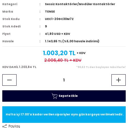
Kategori
Sessiz Kontaktörler/Modüler Kontaktörler
Marka
TENSE
Stok Kodu
UEC1-20GC30M7Z
Stok Adedi
9
Fiyat
41,80 USD + KDV
Havale
1.143,65 TL (%5,00 havale indirimi)
1.003,20 TL
+ KDV
2.006,40 TL
+ KDV
KDV DAHİL 1.203,84 TL
*90,63 TL den başlayan taksitlerle!
Sepete Ekle
Hafta içi 17:00'a kadar verilen siparişler aynı gün kargoya verilmektedir.
Paylaş