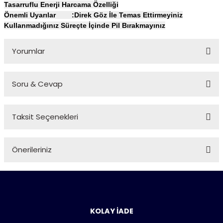
Tasarruflu Enerji Harcama Özelliği
Önemli Uyarılar :Direk Göz İle Temas Ettirmeyiniz
Kullanmadığınız Süreçte İçinde Pil Bırakmayınız
Yorumlar
Soru & Cevap
Bu ürüne ilk yorumu siz yapın!
Taksit Seçenekleri
Yorum Yaz
Ürün hakkında henüz soru sorulmamış.
Önerileriniz
Soru Sor
Bu ürünün fiyat bilgisi, resim, ürün açıklamalarında ve diğer
konularda yetersiz gördüğünüz noktaları öneri formunu
kullanarak tarafımıza iletebilirsiniz.
Görüş ve önerileriniz için teşekkür ederiz.
KOLAY İADE