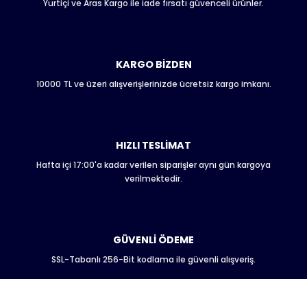
Yurtiçi ve Aras Kargo ile iade fırsatı güvenceli ürünler.
Ürün resmi kalitesiz, bozuk veya görüntülenemiyor.
Ürün açıklamasında eksik bilgiler bulunuyor.
Ürün bilgilerinde hatalar bulunuyor.
Ürün fiyatı diğer sitelerden daha pahalı.
KARGO BİZDEN
Bu ürüne benzer farklı alternatifler olmalı.
10000 TL ve üzeri alışverişlerinizde ücretsiz kargo imkanı.
HIZLI TESLİMAT
Hafta içi 17:00'a kadar verilen siparişler aynı gün kargoya
Gönder
verilmektedir.
GÜVENLİ ÖDEME
SSL-Tabanlı 256-Bit kodlama ile güvenli alışveriş.