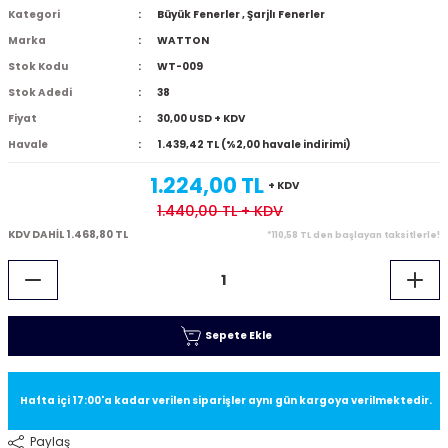
Kategori
Büyük Fenerler
,
Şarjlı Fenerler
Marka
WATTON
Stok Kodu
WT-009
Stok Adedi
38
Fiyat
30,00 USD + KDV
Havale
1.439,42 TL (%2,00 havale indirimi)
1.224,00 TL
+ KDV
1.440,00 TL
+ KDV
KDV DAHİL 1.468,80 TL
*110,58 TL den başlayan taksitlerle!
Sepete Ekle
Hafta içi 17:00'a kadar verilen siparişler aynı gün kargoya verilmektedir.
Paylaş