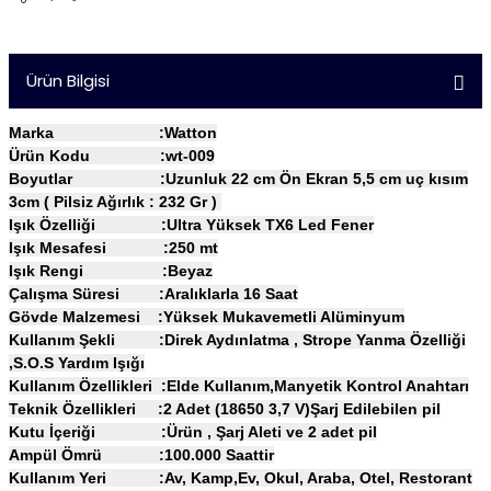
Ürün Bilgisi
Marka :Watton
Ürün Kodu :wt-009
Boyutlar :Uzunluk 22 cm Ön Ekran 5,5 cm uç kısım
3cm ( Pilsiz Ağırlık : 232 Gr )
Işık Özelliği :Ultra Yüksek TX6 Led Fener
Işık Mesafesi :250 mt
Işık Rengi :Beyaz
Çalışma Süresi :Aralıklarla 16 Saat
Gövde Malzemesi :Yüksek Mukavemetli Alüminyum
Kullanım Şekli :Direk Aydınlatma , Strope Yanma Özelliği
,S.O.S Yardım Işığı
Kullanım Özellikleri :Elde Kullanım,Manyetik Kontrol Anahtarı
Teknik Özellikleri :2 Adet (18650 3,7 V)Şarj Edilebilen pil
Kutu İçeriği :Ürün , Şarj Aleti ve 2 adet pil
Ampül Ömrü :100.000 Saattir
Kullanım Yeri :Av, Kamp,Ev, Okul, Araba, Otel, Restorant