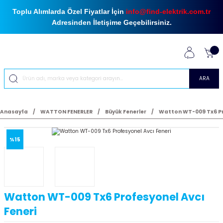
Toplu Alımlarda Özel Fiyatlar İçin
info@find-elektrik.com.tr
Adresinden İletişime Geçebilirsiniz.
ARA
Anasayfa
WATTON FENERLER
Büyük Fenerler
Watton WT-009 Tx6 Pr
%15
Watton WT-009 Tx6 Profesyonel Avcı
Feneri