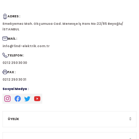
ADRES :
Emekyemez Mah. Okçumusa Cad. Menevşe İş Hanı No:22/85 Beyoğlu/
İSTANBUL
MAİL :
info@find-elektrik.com.tr
TELEFON :
0212 250 30 30
FAX :
0212 250 30 31
Sosyal Medya :
ÜYELİK