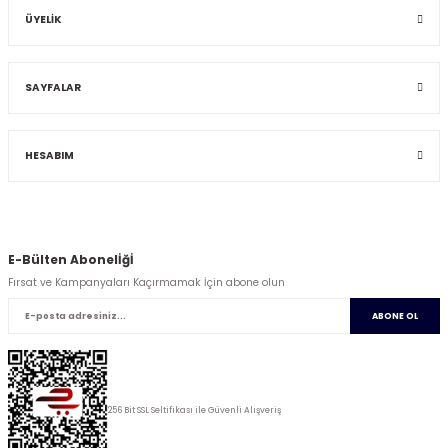
ÜYELİK
SAYFALAR
HESABIM
E-Bülten Abonelİğİ
Fırsat ve Kampanyaları Kaçırmamak İçin abone olun
ABONE OL
256 Bit SSL Seltifikası ile Güvenli Alışveriş