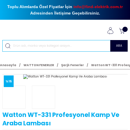
Toplu Alımlarda Özel Fiyatlar İçin
info@find-elektrik.com.tr
Adresinden İletişime Geçebilirsiniz.
ARA
Anasayfa
WATTON FENERLER
Şarjlı Fenerler
Watton WT-331 Profes
%15
Watton WT-331 Profesyonel Kamp Ve
Araba Lambası