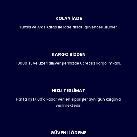
konularda yetersiz gördüğünüz noktaları öneri formunu
kullanarak tarafımıza iletebilirsiniz.
Görüş ve önerileriniz için teşekkür ederiz.
KOLAY İADE
Yurtiçi ve Aras Kargo ile iade fırsatı güvenceli ürünler.
Ürün resmi kalitesiz, bozuk veya görüntülenemiyor.
Ürün açıklamasında eksik bilgiler bulunuyor.
Ürün bilgilerinde hatalar bulunuyor.
Ürün fiyatı diğer sitelerden daha pahalı.
KARGO BİZDEN
Bu ürüne benzer farklı alternatifler olmalı.
10000 TL ve üzeri alışverişlerinizde ücretsiz kargo imkanı.
HIZLI TESLİMAT
Hafta içi 17:00'a kadar verilen siparişler aynı gün kargoya
Gönder
verilmektedir.
GÜVENLİ ÖDEME