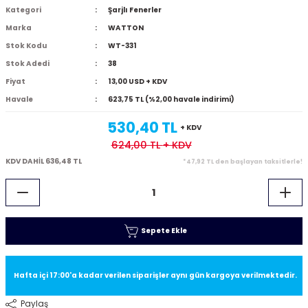
Kategori
Şarjlı Fenerler
Marka
WATTON
Stok Kodu
WT-331
Stok Adedi
38
Fiyat
13,00 USD + KDV
Havale
623,75 TL (%2,00 havale indirimi)
530,40 TL
+ KDV
624,00 TL
+ KDV
KDV DAHİL 636,48 TL
*47,92 TL den başlayan taksitlerle!
Sepete Ekle
Hafta içi 17:00'a kadar verilen siparişler aynı gün kargoya verilmektedir.
Paylaş