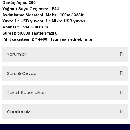
Dönüş Açısı: 360 °
Yağmur Suyu Geçirmez: IP44
Aydınlatma Mesafesi: Maks.
100m / 328ft
Yuva: 1 * USB yuvası, 1 * Mikro USB yuvası
Anahtar: Evet Kullanım
Süresi: 50.000 saatten fazla
Pil Kapasitesi: 2 * 4400 lityum şarj edilebilir pil
Yorumlar
Soru & Cevap
Bu ürüne ilk yorumu siz yapın!
Taksit Seçenekleri
Yorum Yaz
Ürün hakkında henüz soru sorulmamış.
Önerileriniz
Soru Sor
Bu ürünün fiyat bilgisi, resim, ürün açıklamalarında ve diğer