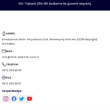
SSL-Tabanlı 256-Bit kodlama ile güvenli alışveriş.
ADRES :
Emekyemez Mah. Okçumusa Cad. Menevşe İş Hanı No:22/85 Beyoğlu/
İSTANBUL
MAİL :
info@find-elektrik.com.tr
TELEFON :
0212 250 30 30
FAX :
0212 250 30 31
Sosyal Medya :