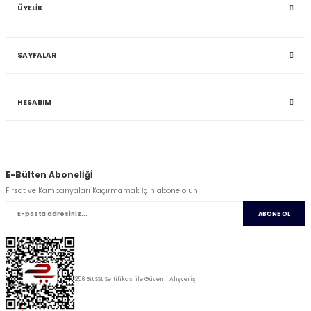
ÜYELİK
SAYFALAR
HESABIM
E-Bülten Abonelİğİ
Fırsat ve Kampanyaları Kaçırmamak İçin abone olun
ABONE OL
256 Bit SSL Seltifikası ile Güvenli Alışveriş