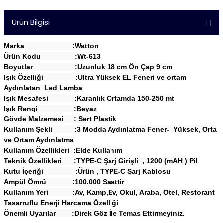
Ürün Bilgisi
Marka :Watton
Ürün Kodu :Wt-613
Boyutlar :Uzunluk 18 cm Ön Çap 9 cm
Işık Özelliği :Ultra Yüksek EL Feneri ve ortam
Aydınlatan Led Lamba
Işık Mesafesi :Karanlık Ortamda 150-250 mt
Işık Rengi :Beyaz
Gövde Malzemesi : Sert Plastik
Kullanım Şekli :3 Modda Aydınlatma Fener- Yüksek, Orta
ve Ortam Aydınlatma
Kullanım Özellikleri :Elde Kullanım
Teknik Özellikleri :TYPE-C Şarj Girişli , 1200 (mAH ) Pil
Kutu İçeriği :Ürün , TYPE-C Şarj Kablosu
Ampül Ömrü :100.000 Saattir
Kullanım Yeri :Av, Kamp,Ev, Okul, Araba, Otel, Restorant
Tasarruflu Enerji Harcama Özelliği
Önemli Uyarılar :Direk Göz İle Temas Ettirmeyiniz.