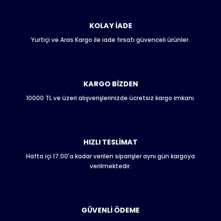
kullanarak tarafımıza iletebilirsiniz.
Görüş ve önerileriniz için teşekkür ederiz.
KOLAY İADE
Yurtiçi ve Aras Kargo ile iade fırsatı güvenceli ürünler.
Ürün resmi kalitesiz, bozuk veya görüntülenemiyor.
Ürün açıklamasında eksik bilgiler bulunuyor.
Ürün bilgilerinde hatalar bulunuyor.
Ürün fiyatı diğer sitelerden daha pahalı.
KARGO BİZDEN
Bu ürüne benzer farklı alternatifler olmalı.
10000 TL ve üzeri alışverişlerinizde ücretsiz kargo imkanı.
HIZLI TESLİMAT
Hafta içi 17:00'a kadar verilen siparişler aynı gün kargoya
Gönder
verilmektedir.
GÜVENLİ ÖDEME