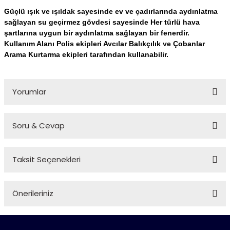
Güçlü ışık ve ışıldak sayesinde ev ve çadırlarında aydınlatma
sağlayan su geçirmez gövdesi sayesinde Her türlü hava
şartlarına uygun bir aydınlatma sağlayan bir fenerdir.
Kullanım Alanı Polis ekipleri Avcılar Balıkçılık ve Çobanlar
Arama Kurtarma ekipleri tarafından kullanabilir.
Yorumlar
Soru & Cevap
Bu ürüne ilk yorumu siz yapın!
Taksit Seçenekleri
Yorum Yaz
Ürün hakkında henüz soru sorulmamış.
Önerileriniz
Soru Sor
Bu ürünün fiyat bilgisi, resim, ürün açıklamalarında ve diğer
konularda yetersiz gördüğünüz noktaları öneri formunu