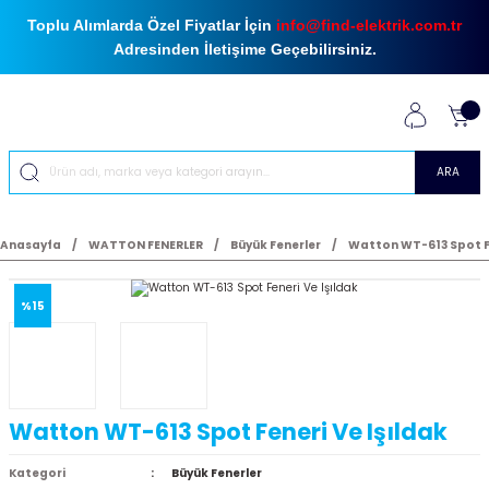
Toplu Alımlarda Özel Fiyatlar İçin
info@find-elektrik.com.tr
Adresinden İletişime Geçebilirsiniz.
ARA
Anasayfa
WATTON FENERLER
Büyük Fenerler
Watton WT-613 Spot Fe
%15
Watton WT-613 Spot Feneri Ve Işıldak
Kategori
Büyük Fenerler