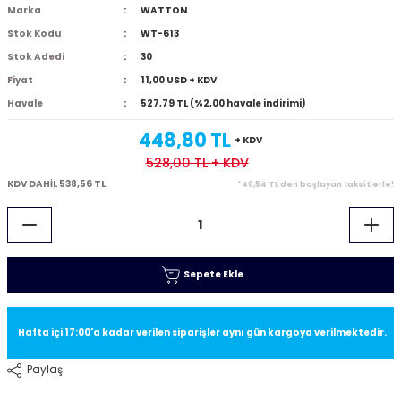
Marka
WATTON
Stok Kodu
WT-613
Stok Adedi
30
Fiyat
11,00 USD + KDV
Havale
527,79 TL (%2,00 havale indirimi)
448,80 TL
+ KDV
528,00 TL
+ KDV
KDV DAHİL 538,56 TL
*40,54 TL den başlayan taksitlerle!
Sepete Ekle
Hafta içi 17:00'a kadar verilen siparişler aynı gün kargoya verilmektedir.
Paylaş