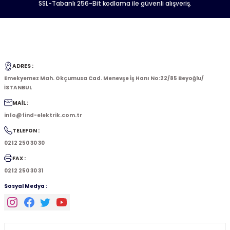
SSL-Tabanlı 256-Bit kodlama ile güvenli alışveriş.
ADRES :
Emekyemez Mah. Okçumusa Cad. Menevşe İş Hanı No:22/85 Beyoğlu/
İSTANBUL
MAİL :
info@find-elektrik.com.tr
TELEFON :
0212 250 30 30
FAX :
0212 250 30 31
Sosyal Medya :