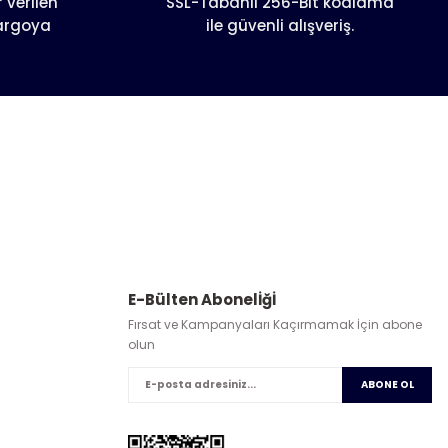
 verilen
SSL-Tabanlı 256-Bit kodlama
kargoya
ile güvenli alışveriş.
E-Bülten Abonelİğİ
Fırsat ve Kampanyaları Kaçırmamak İçin abone
olun
ABONE OL