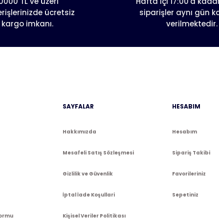
0000 TL ve üzeri
Hafta içi 17:00'a kadar
erişlerinizde ücretsiz
siparişler aynı gün 
kargo imkanı.
verilmektedir.
Gönder
SAYFALAR
HESABIM
Hakkımızda
Hesabım
Mesafeli Satış Sözleşmesi
Sipariş Takibi
Gizlilik ve Güvenlik
Favorileriniz
İptal İade Koşullari
Sepetiniz
Formu
Kişisel Veriler Politikası