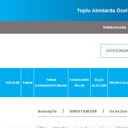
Toplu Alımlarda Özel 
Hakkımızda
TENSE
PANASONİC
ÖLÇÜ
RÖLELER
TENSE
SİGORTAL
KONDANSATÖRLER
PİLLER
ALETLERİ
Anasayfa
GWEST&WOER
Isı İle D