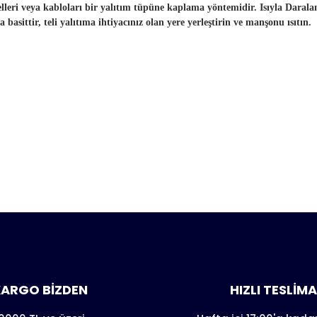
telleri veya kabloları bir yalıtım tüpüne kaplama yöntemidir. Isıyla Daral
asittir, teli yalıtıma ihtiyacınız olan yere yerleştirin ve manşonu ısıtın.
er konularda yetersiz gördüğünüz noktaları öneri formunu kull
nda henüz soru sorulmamış.
e ilk yorumu siz yapın!
Yorum Yaz
Soru Sor
ARGO BİZDEN
HIZLI TESLİM