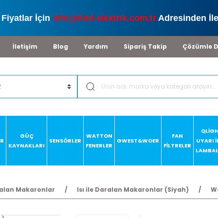
Fiyatlar İçin
info@find-elektrik.com.tr
Adresinden İle
İletişim
Blog
Yardım
Sipariş Takip
Çözümle D
QLİG
GÜÇ
WATTON
FAN
AR
SENSÖRLER
GWEST&WOER
UYARI 
KAYNAKLARI
FENERLER
FİLTRELER
LAMBAL
aralan Makaronlar
Isı ile Daralan Makaronlar (Siyah)
Wo