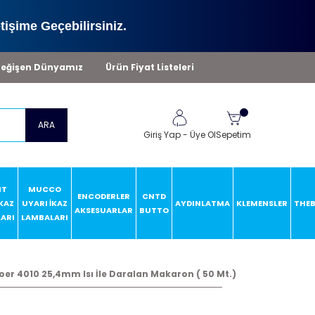
tişime Geçebilirsiniz.
eğişen Dünyamız
Ürün Fiyat Listeleri
ARA
Giriş Yap
-
Üye Ol
Sepetim
HT
MUCCO
ENCODERLER
CNTD
İKAZ
UYARI İKAZ
AYDINLATMA
KLEMENSLER
THE
AKSESUARLAR
BUTTO
ARI
LAMBALARI
er 4010 25,4mm Isı İle Daralan Makaron ( 50 Mt.)