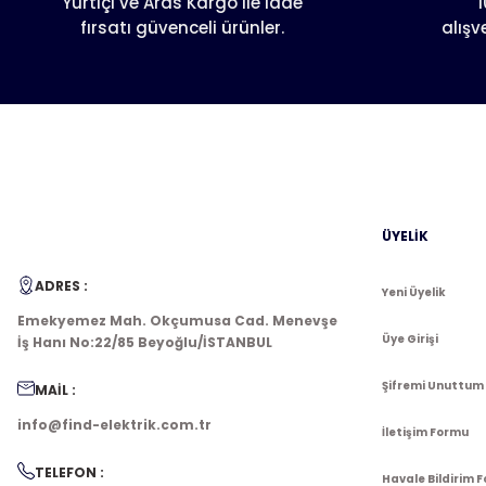
Yurtiçi ve Aras Kargo ile iade
1
fırsatı güvenceli ürünler.
alışv
Ürün fiyatı diğer sitelerden daha pahalı.
Bu ürüne benzer farklı alternatifler olmalı.
ÜYELİK
ADRES :
Yeni Üyelik
Emekyemez Mah. Okçumusa Cad. Menevşe
Üye Girişi
İş Hanı No:22/85 Beyoğlu/İSTANBUL
Şifremi Unuttum
MAİL :
info@find-elektrik.com.tr
İletişim Formu
TELEFON :
Havale Bildirim 