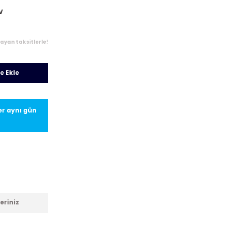
V
layan taksitlerle!
e Ekle
ler aynı gün
eriniz