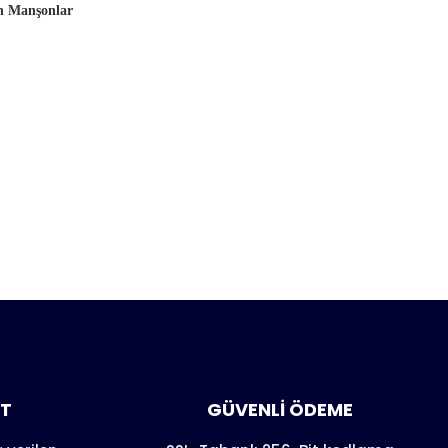
an Manşonlar
anarak
AT
GÜVENLİ ÖDEME