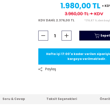
1.980,00 TL
+ KD
3.960,00 TL
+ KDV
KDV DAHİL 2.376,00 TL
*178,87 TL den baş
Sepet
Hafta içi 17:00'a kadar verilen sipariş
kargoya verilmektedir.
Paylaş
Soru & Cevap
Taksit Seçenekleri
Öneril