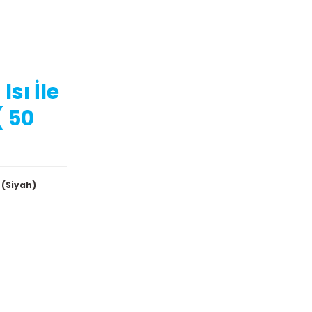
sı İle
 50
 (Siyah)