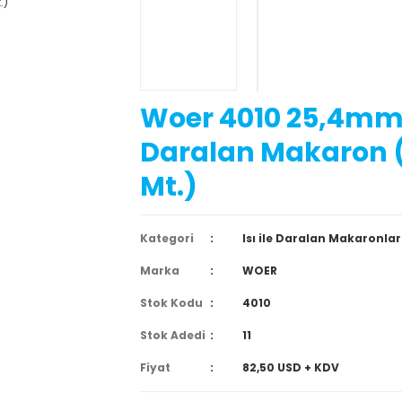
Woer 4010 25,4mm I
Daralan Makaron (
Mt.)
Kategori
Isı ile Daralan Makaronlar
Marka
WOER
Stok Kodu
4010
Stok Adedi
11
Fiyat
82,50 USD + KDV