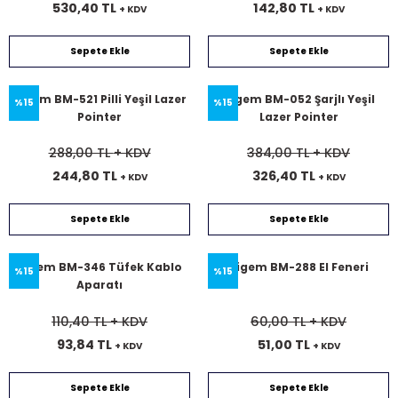
530,40 TL
142,80 TL
+ KDV
+ KDV
Sepete Ekle
Sepete Ekle
Bigem BM-521 Pilli Yeşil Lazer
Bigem BM-052 Şarjlı Yeşil
%15
%15
Pointer
Lazer Pointer
288,00 TL
+ KDV
384,00 TL
+ KDV
244,80 TL
326,40 TL
+ KDV
+ KDV
Sepete Ekle
Sepete Ekle
Bigem BM-346 Tüfek Kablo
Bigem BM-288 El Feneri
%15
%15
Aparatı
110,40 TL
+ KDV
60,00 TL
+ KDV
93,84 TL
51,00 TL
+ KDV
+ KDV
Sepete Ekle
Sepete Ekle