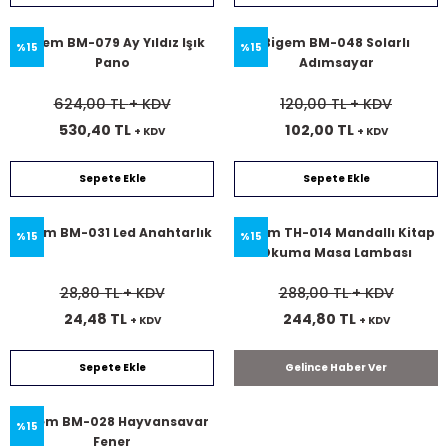
Bigem BM-079 Ay Yıldız Işık
Bigem BM-048 Solarlı
%15
%15
Pano
Adımsayar
624,00 TL
+ KDV
120,00 TL
+ KDV
530,40 TL
102,00 TL
+ KDV
+ KDV
Sepete Ekle
Sepete Ekle
Bigem BM-031 Led Anahtarlık
Bigem TH-014 Mandallı Kitap
%15
%15
Okuma Masa Lambası
28,80 TL
+ KDV
288,00 TL
+ KDV
24,48 TL
244,80 TL
+ KDV
+ KDV
Sepete Ekle
Gelince Haber Ver
Bigem BM-028 Hayvansavar
%15
Fener