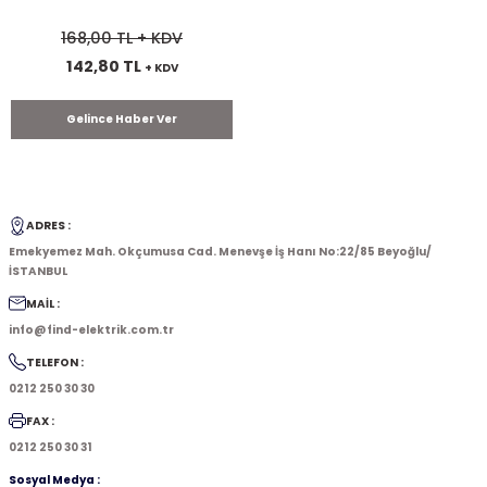
168,00 TL
+ KDV
142,80 TL
+ KDV
Gelince Haber Ver
ADRES :
Emekyemez Mah. Okçumusa Cad. Menevşe İş Hanı No:22/85 Beyoğlu/
İSTANBUL
MAİL :
info@find-elektrik.com.tr
TELEFON :
0212 250 30 30
FAX :
0212 250 30 31
Sosyal Medya :