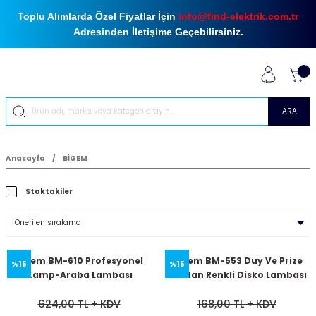
Toplu Alımlarda Özel Fiyatlar İçin
info@find-elektrik.com.tr
Adresinden İletişime Geçebilirsiniz.
ARA
Anasayfa
BİGEM
Stoktakiler
Bigem BM-610 Profesyonel
Bigem BM-553 Duy Ve Prize
%15
%15
Kamp-Araba Lambası
Takılan Renkli Disko Lambası
624,00 TL
+ KDV
168,00 TL
+ KDV