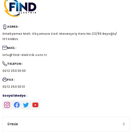
ADRES :
Emekyemez Mah. Okçumusa Cad. Menevşe İş Hanı No:22/85 Beyoğlu/
İSTANBUL
MAİL :
info@find-elektrik.com.tr
TELEFON :
0212 250 30 30
FAX :
0212 250 30 31
Sosyal Medya :
ÜYELİK