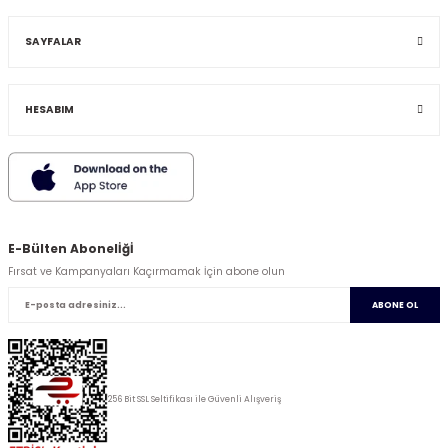
SAYFALAR
HESABIM
E-Bülten Abonelİğİ
Fırsat ve Kampanyaları Kaçırmamak İçin abone olun
ABONE OL
256 Bit SSL Seltifikası ile Güvenli Alışveriş