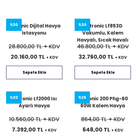
%30
%30
Xytronic Dijital Havya
Xytronic Lf853D
İstasyonu
Vakumlu, Kalem
Havyalı, Sıcak Havalı
28.800,00 TL
+ KDV
46.800,00 TL
+ KDV
Dijital İstasyonlu
Havya 5′Li Set
20.160,00 TL
32.760,00 TL
+ KDV
+ KDV
Sepete Ekle
Sepete Ekle
%30
%25
Xytronic Lf2000 Isı
Xytronic 200 Phg-60
Ayarlı Havya
60W Kalem Havya
10.560,00 TL
+ KDV
864,00 TL
+ KDV
7.392,00 TL
648,00 TL
+ KDV
+ KDV