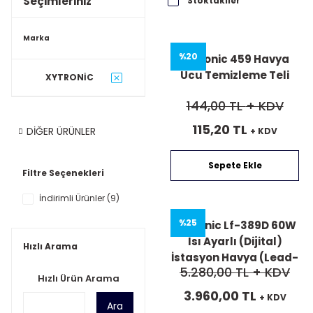
Seçimleriniz
Stoktakiler
Marka
%20
Xytronic 459 Havya
Ucu Temizleme Teli
XYTRONİC
144,00 TL
+ KDV
115,20 TL
DİĞER ÜRÜNLER
+ KDV
Sepete Ekle
Filtre Seçenekleri
İndirimli Ürünler (9)
%25
Xytronic Lf-389D 60W
Isı Ayarlı (Dijital)
Hızlı Arama
İstasyon Havya (Lead-
5.280,00 TL
+ KDV
Free)
Hızlı Ürün Arama
3.960,00 TL
+ KDV
Ara