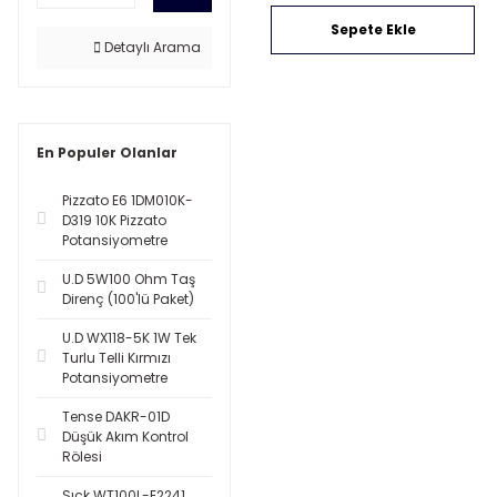
Sepete Ekle
Detaylı Arama
En Populer Olanlar
Pizzato E6 1DM010K-
D319 10K Pizzato
Potansiyometre
U.D 5W100 Ohm Taş
Direnç (100'lü Paket)
U.D WX118-5K 1W Tek
Turlu Telli Kırmızı
Potansiyometre
Tense DAKR-01D
Düşük Akım Kontrol
Rölesi
Sıck WT100L-E2241