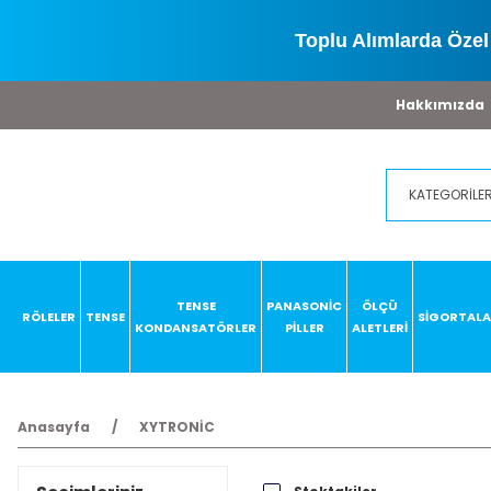
Toplu Alımlarda Özel 
Hakkımızda
TENSE
PANASONİC
ÖLÇÜ
RÖLELER
TENSE
SİGORTAL
KONDANSATÖRLER
PİLLER
ALETLERİ
Anasayfa
XYTRONİC