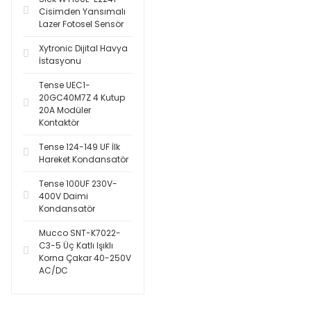
Cisimden Yansımalı
Lazer Fotosel Sensör
Xytronic Dijital Havya
İstasyonu
Tense UEC1-
20GC40M7Z 4 Kutup
20A Modüler
Kontaktör
Tense 124-149 UF İlk
Hareket Kondansatör
Tense 100UF 230V-
400V Daimi
Kondansatör
Mucco SNT-K7022-
C3-5 Üç Katlı Işıklı
Korna Çakar 40-250V
AC/DC