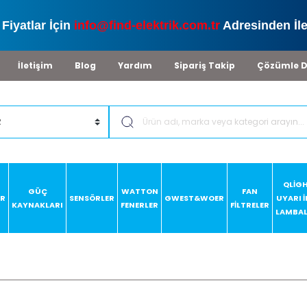
Fiyatlar İçin
info@find-elektrik.com.tr
Adresinden İle
İletişim
Blog
Yardım
Sipariş Takip
Çözümle D
QLİG
GÜÇ
WATTON
FAN
AR
SENSÖRLER
GWEST&WOER
UYARI 
KAYNAKLARI
FENERLER
FİLTRELER
LAMBAL