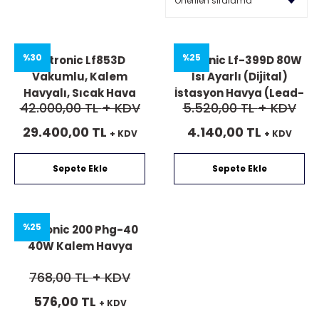
%30
%25
Xytronic Lf853D
Xytronic Lf-399D 80W
Vakumlu, Kalem
Isı Ayarlı (Dijital)
Havyalı, Sıcak Hava
İstasyon Havya (Lead-
42.000,00 TL
+ KDV
5.520,00 TL
+ KDV
Üflemeli 3′Lü Set
Free)
29.400,00 TL
4.140,00 TL
+ KDV
+ KDV
Sepete Ekle
Sepete Ekle
%25
Xytronic 200 Phg-40
40W Kalem Havya
768,00 TL
+ KDV
576,00 TL
+ KDV